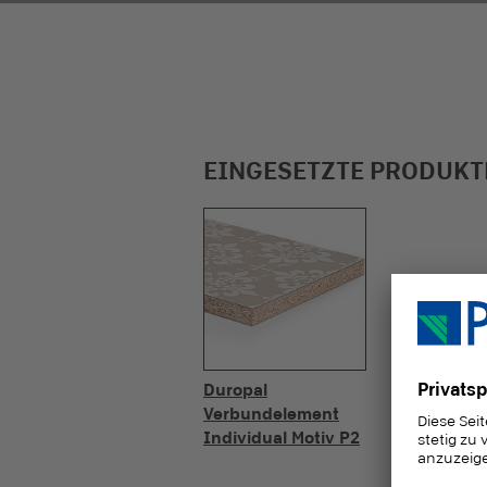
EINGESETZTE PRODUKT
Duropal
Verbundelement
Individual Motiv P2