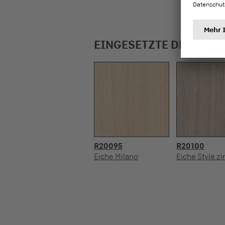
EINGESETZTE DEKORE
R20095
R20100
Eiche Milano
Eiche Style zi