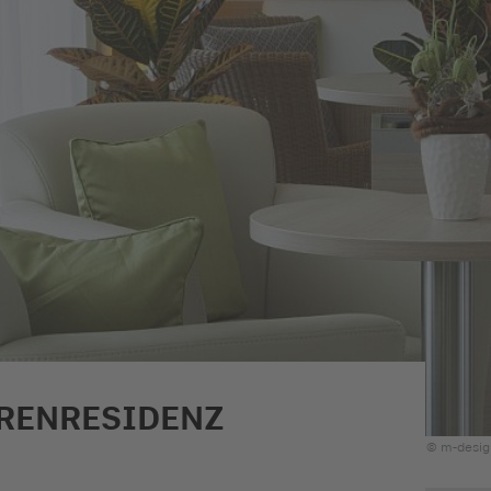
RENRESIDENZ
© m-design