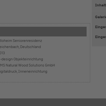
Inhal
Galeri
Einge
Einge
lloheim Seniorenresidenz
eichenbach, Deutschland
013
-design Objekteinrichtung
MS Natural Wood Solutions GmbH
igitaldruck, Inneneinrichtung