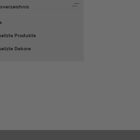
tsverzeichnis
e
setzte Produkte
setzte Dekore