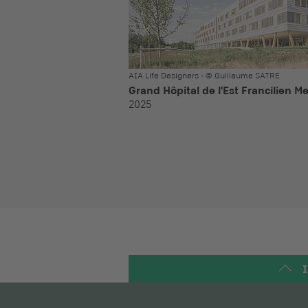
AIA Life Designers - © Guillaume SATRE
Grand Hôpital de l'Est Francilien M
2025
I