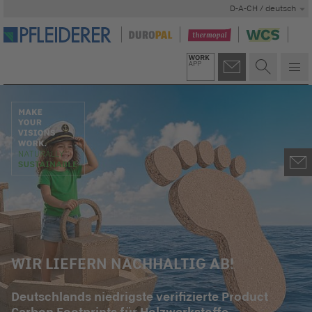
D-A-CH / deutsch
WIR LIEFERN NACHHALTIG AB!
Deutschlands niedrigste verifizierte Product
Carbon Footprints für Holzwerkstoffe.