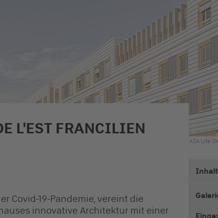
E L'EST FRANCILIEN
AIA Life D
Inhal
Galeri
er Covid-19-Pandemie, vereint die
auses innovative Architektur mit einer
Einge