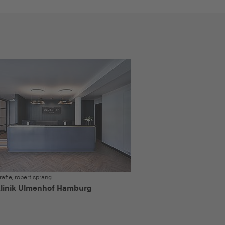
rafie, robert sprang
klinik Ulmenhof Hamburg