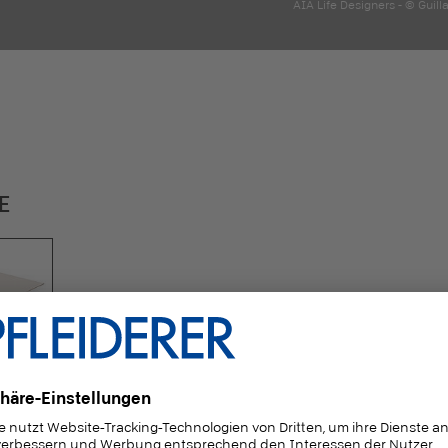
AIA Life Designers - © Gui
E