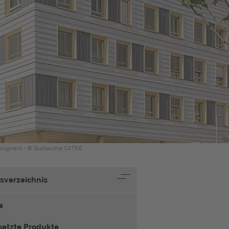
esigners - © Guillaume SATRE
tsverzeichnis
e
setzte Produkte