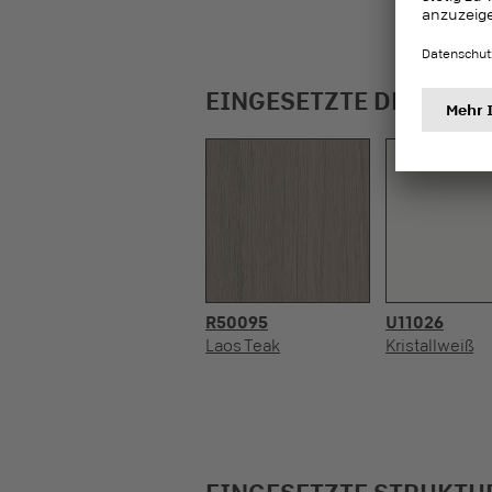
EINGESETZTE DEKORE
R50095
U11026
Laos Teak
Kristallweiß