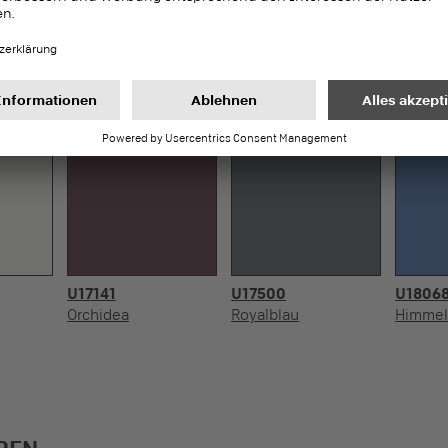
U17141
U17500
U1806
Orchidea
Royalblau
Himmel