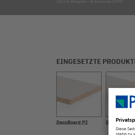
AIA Life Designers - © Guillaume SATRE
EINGESETZTE PRODUKT
DecoBoard P2
Duropal HPL