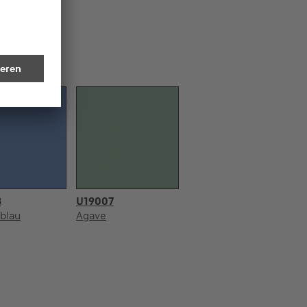
8
U19007
blau
Agave