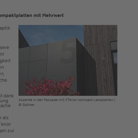
 Kompaktplatten mit Mehrwert
aptik
nsere
or
gkeit
en
n,
che.
it dank
Akzente in der Fassade mit XTerior compact Lackplatten |
rung
© Göllner
fläche
 als
erior
en zur