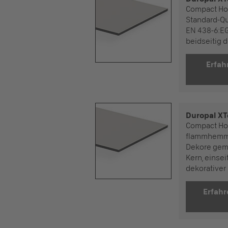
Compact Ho
Standard-Qu
EN 438-6:E
beidseitig d
Erfahren Si
Duropal XT
Compact Ho
flammhemme
Dekore gem
Kern, einsei
dekorativer
Erfahren Sie 