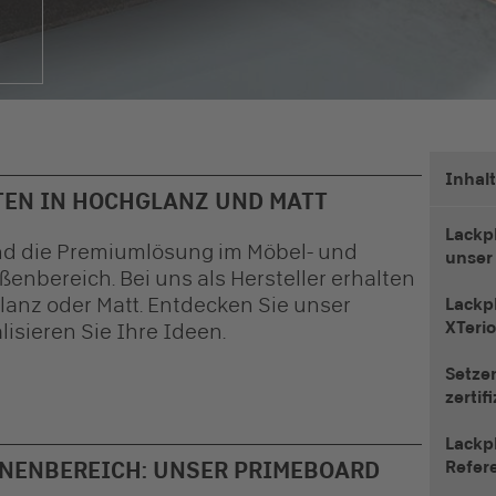
Inhal
EN IN HOCHGLANZ UND MATT
Lackp
ind die Premiumlösung im Möbel- und
unser
nbereich. Bei uns als Hersteller erhalten
glanz
oder Matt. Entdecken Sie unser
Lackp
XTeri
lisieren Sie Ihre Ideen.
Setzen
zertif
Lackpl
NNENBEREICH: UNSER PRIMEBOARD
Refer