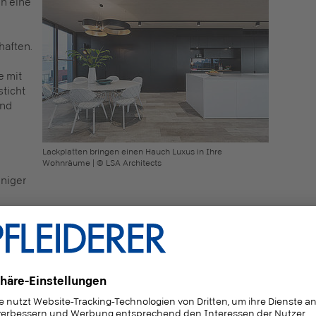
en eine
e
aften.
e mit
ticht
und
Lackplatten bringen einen Hauch Luxus in Ihre
Wohnräume | © LSA Architects
niger
 dank