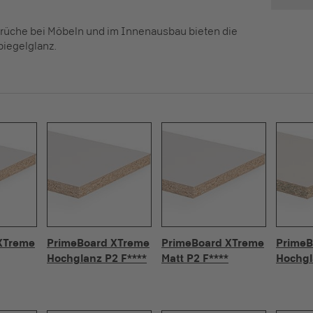
rüche bei Möbeln und im Innenausbau bieten die
piegelglanz.
XTreme
PrimeBoard XTreme
PrimeBoard XTreme
PrimeB
Hochglanz P2 F****
Matt P2 F****
Hochgl