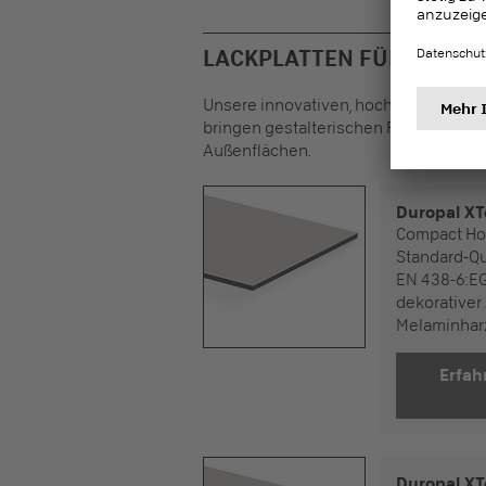
LACKPLATTEN FÜR DEN A
Unsere innovativen, hochwiderstand
bringen gestalterischen Freiraum un
Außenflächen.
Duropal XT
Compact Ho
Standard-Qu
EN 438-6:EG
dekorativer
Melaminhar
Erfahren Si
Duropal XT