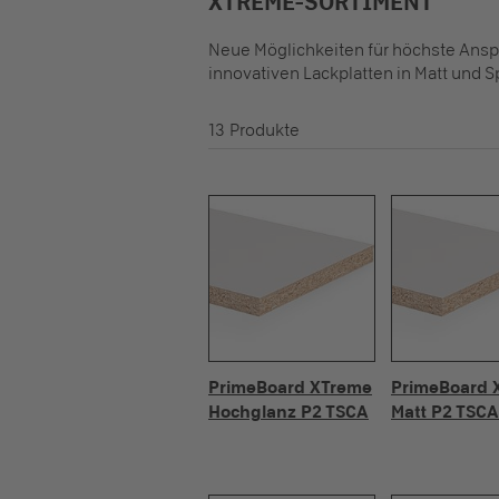
XTREME-SORTIMENT
Neue Möglichkeiten für höchste Ansp
innovativen Lackplatten in Matt und S
13 Produkte
PrimeBoard XTreme
PrimeBoard 
Hochglanz P2 TSCA
Matt P2 TSCA