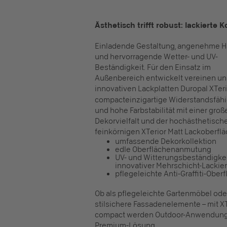
Ästhetisch trifft robust: lackierte
Einladende Gestaltung, angenehme H
und hervorragende Wetter- und UV-
Beständigkeit. Für den Einsatz im
Außenbereich entwickelt vereinen u
innovativen
Lackplatten
Duropal XTeri
compact
einzigartige Widerstandsfähi
und hohe Farbstabilität mit einer groß
Dekorvielfalt und der hochästhetische
feinkörnigen XTerior Matt Lackoberflä
umfassende Dekorkollektion
edle Oberflächenanmutung
UV- und Witterungsbeständigke
innovativer Mehrschicht-Lackie
pflegeleichte Anti-Graffiti-Ober
Ob als pflegeleichte Gartenmöbel oder
stilsichere Fassadenelemente – mit XT
compact werden Outdoor-Anwendung
Premium-Lösung.