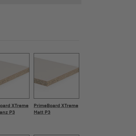
oard XTreme
PrimeBoard XTreme
anz P3
Matt P3