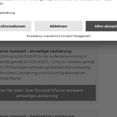
USSENBEREICH: XTERIOR COMPACT
sfähigen und UV-beständigen Kompaktschichtstoffe
d faszinierende Oberflächenanmutung auf
erior compact - einseitige Lackierung
chdruckschichtstoff für die Außenanwendung in
alität gemäß EN 438-6:EDS / Intensiv-Dekore gemäß
S. Mit homogen schwarz gefärbtem Kern, einseitig
 Acryllack-Lackierung und rückseitig dekorativer
zoberfläche.
e mehr über Duropal XTerior compact -
einseitige Lackierung
erior compact - beidseitige Lackierung