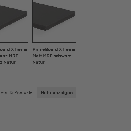
oard XTreme
PrimeBoard XTreme
lanz MDF
Matt MDF schwarz
z Natur
Natur
 von 13 Produkte
Mehr anzeigen