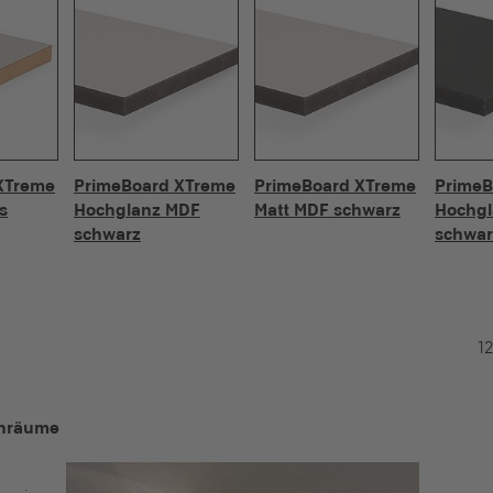
XTreme
PrimeBoard XTreme
PrimeBoard XTreme
PrimeB
s
Hochglanz MDF
Matt MDF schwarz
Hochg
schwarz
schwar
12
nenräume