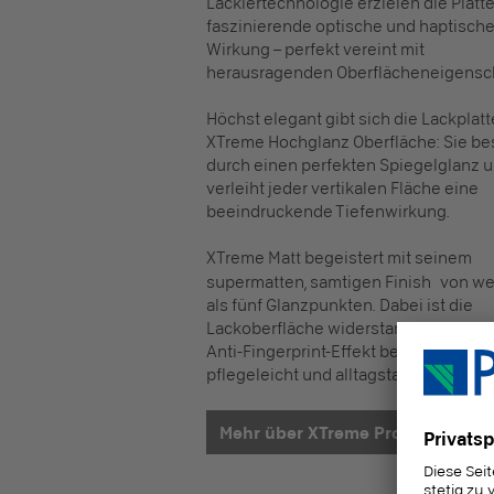
Lackiertechnologie erzielen die Platt
faszinierende optische und haptisch
Wirkung – perfekt vereint mit
herausragenden Oberflächeneigensch
Höchst elegant gibt sich die Lackplatt
XTreme Hochglanz Oberfläche: Sie bes
durch einen perfekten Spiegelglanz 
verleiht jeder vertikalen Fläche eine
beeindruckende Tiefenwirkung.
XTreme Matt begeistert mit seinem
supermatten, samtigen Finish
von we
als fünf Glanzpunkten. Dabei ist die
Lackoberfläche widerstandsfähig und
Anti-Fingerprint-Effekt besonders
pflegeleicht und alltagstauglich.
Mehr über XTreme Products