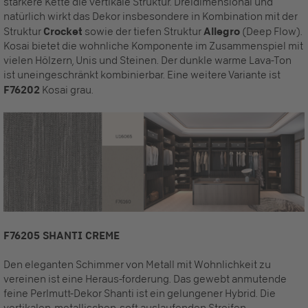
stärkere Kette die vertikale Struktur. Dreidimensional und
natürlich wirkt das Dekor insbesondere in Kombination mit der
Struktur
Crocket
sowie der tiefen Struktur
Allegro
(Deep Flow).
Kosai bietet die wohnliche Komponente im Zusammenspiel mit
vielen Hölzern, Unis und Steinen. Der dunkle warme Lava-Ton
ist uneingeschränkt kombinierbar. Eine weitere Variante ist
F76202
Kosai grau.
F76205 SHANTI CREME
Den eleganten Schimmer von Metall mit Wohnlichkeit zu
vereinen ist eine Heraus-forderung. Das gewebt anmutende
feine Perlmutt-Dekor Shanti ist ein gelungener Hybrid. Die
vertikalen, metallischen, soft auslaufenden Streifen