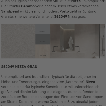
Auch bezüglich der passenden Struktur ist
Nizza
unkompliziert:
Die Struktur
Ceramo
verleiht dem Dekor etwas keramisches,
Sandpearl
wirkt clean und modern,
Porto
geht in Richtung
Granite. Eine weitere Variante ist
S62049
Nizza grau.
S62049 NIZZA GRAU
Unkompliziert und freundlich – typisch für die seit jeher im
Möbel und Innenausgau eingesetzten „Kornraster“.
Nizza
vereint die hierfür typische Sandstruktur mit unterschiedlich
großer und dichter Körnung; die diagonal durchlaufenden fein
zerstäubten Bereiche erzeugen den Eindruck von Sand-rippen
am Strand. Der dunkle, warme Grauton paßt zu absolut jedem