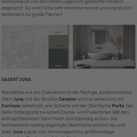
kontrastreich von den hellen organisch geformten Kratern
abgesetzt. So wirkt Tetra sehr dreidimensional und eignet sich
besonders für große Flächen.
S62047 JURA
Wandelbar wie ein Chamäleon ist der flächige, ausdruckstarke,
Stein
Jura;
mit der Struktur
Ceramo
wirkt er keramisch, mit
Corrosio
metallisch, wie Schiefer mit der Oberfläche
Porto
. Der
helle Hintergrund zwischen Creme- und Pudertönen läßt den
anthrazitfarbenen Stein frisch und lebendig wirken. Die
kontrastreich wolkig angelegte Oberfläche scheint rau und
matt.
Jura
eignet sich hervorragend für großformatige