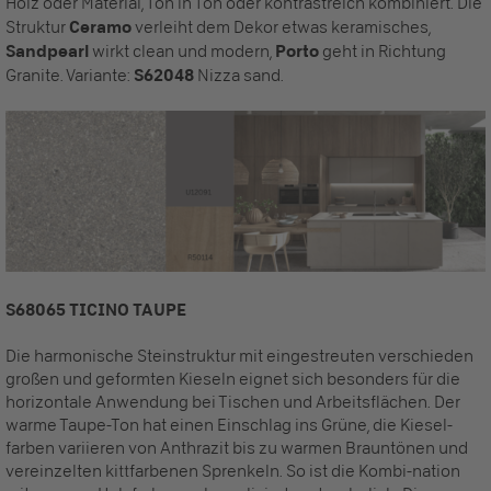
Holz oder Material, Ton in Ton oder kontrastreich kombiniert. Die
Struktur
Ceramo
verleiht dem Dekor etwas keramisches,
Sandpearl
wirkt clean und modern,
Porto
geht in Richtung
Granite. Variante:
S62048
Nizza sand.
S68065 TICINO TAUPE
Die harmonische Steinstruktur mit eingestreuten verschieden
großen und geformten Kieseln eignet sich besonders für die
horizontale Anwendung bei Tischen und Arbeitsflächen. Der
warme Taupe-Ton hat einen Einschlag ins Grüne, die Kiesel-
farben variieren von Anthrazit bis zu warmen Brauntönen und
vereinzelten kittfarbenen Sprenkeln. So ist die Kombi-nation