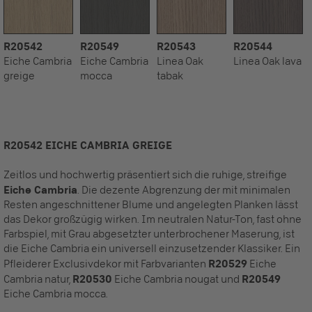
R20542
R20549
R20543
R20544
Eiche Cambria
Eiche Cambria
Linea Oak
Linea Oak lava
greige
mocca
tabak
R20542 EICHE CAMBRIA GREIGE
Zeitlos und hochwertig präsentiert sich die ruhige, streifige
Eiche Cambria
. Die dezente Abgrenzung der mit minimalen
Resten angeschnittener Blume und angelegten Planken lässt
das Dekor großzügig wirken. Im neutralen Natur-Ton, fast ohne
Farbspiel, mit Grau abgesetzter unterbrochener Maserung, ist
die Eiche Cambria ein universell einzusetzender Klassiker. Ein
Pfleiderer Exclusivdekor mit Farbvarianten
R20529
Eiche
Cambria natur,
R20530
Eiche Cambria nougat und
R20549
Eiche Cambria mocca.