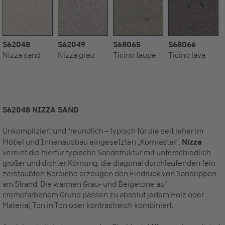
S62048
S62049
S68065
S68066
Nizza sand
Nizza grau
Ticino taupe
Ticino lava
S62048 NIZZA SAND
Unkompliziert und freundlich – typisch für die seit jeher im
Möbel und Innenausbau eingesetzten „Kornraster“.
Nizza
vereint die hierfür typische Sandstruktur mit unterschiedlich
großer und dichter Körnung; die diagonal durchlaufenden fein
zerstäubten Bereiche erzeugen den Eindruck von Sandrippen
am Strand. Die warmen Grau- und Beigetöne auf
cremefarbenem Grund passen zu absolut jedem Holz oder
Material, Ton in Ton oder kontrastreich kombiniert.