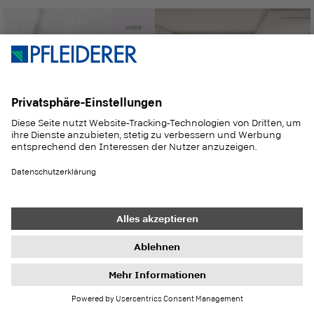
S63089 NAXOS LIGHT GREY
Zeitlos und großzügig wirkt der schlichte Marmor
Naxos
. Die
Raffinesse des Steins zeigt sich auf den zweiten Blick: Fein
ziselierend durchzieht ein weißes Adernetz die in kühlem
hellem Grau gehaltene Fläche, wodurch ein kristalliner Effekt
entsteht. Vereinzelte Spuren heller Braunschattierungen
beleben farblich dezent den Stein und lassen ihn wärmer
wirken. Die Struktur
Porto
bietet sich für diesen kleinforma-
tigen Marmor an und gibt ihm eine moderne Note. Alternativ:
S63090
Naxos taupe.
Inspirationen, Referenzen und
Produktneuheiten: Unser Newsletter!