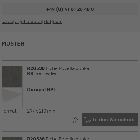
+49 (0) 91 81 28 48 0
sales[at]pfleiderer[dot]com
MUSTER
R20538
Eiche Rovella dunkel
RR
Rochester
Duropal HPL
Format:
297 x 210 mm
Bereits in Ihrem
In den Warenkorb
R20538
Eiche Rovella dunkel