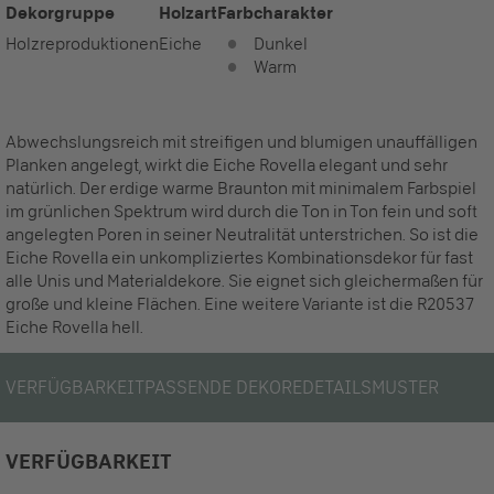
Dekorgruppe
Holzart
Farbcharakter
Holzreproduktionen
Eiche
Dunkel
Warm
Abwechslungsreich mit streifigen und blumigen unauffälligen
Planken angelegt, wirkt die Eiche Rovella elegant und sehr
natürlich. Der erdige warme Braunton mit minimalem Farbspiel
im grünlichen Spektrum wird durch die Ton in Ton fein und soft
angelegten Poren in seiner Neutralität unterstrichen. So ist die
Eiche Rovella ein unkompliziertes Kombinationsdekor für fast
alle Unis und Materialdekore. Sie eignet sich gleichermaßen für
große und kleine Flächen. Eine weitere Variante ist die R20537
Eiche Rovella hell.
VERFÜGBARKEIT
PASSENDE DEKORE
DETAILS
MUSTER
VERFÜGBARKEIT