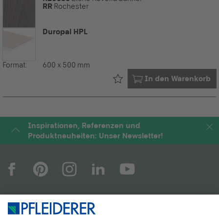
RR
Rochester
Duropal HPL
Format:
600 x 500 mm
Bereits in Ihrem
In den Warenkorb
Inspirationen, Referenzen und
Produktneuheiten: Unser Newsletter!
UNTERNEHMEN
MAGAZIN