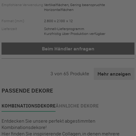
Empfohlene Verwendung
Vertikalflächen, Gering beanspruchte
Horizontalflächen
Format (mm)
2.800 x 2.100 x 12
Lieferzeit
Schnell-Lieferprogramm
Kurzfristig über Produktion verfügbar
Beim Händler anfragen
3
von
65
Produkte
Mehr anzeigen
PASSENDE DEKORE
KOMBINATIONSDEKORE
ÄHNLICHE DEKORE
Entdecken Sie unsere perfekt abgestimmten
Kombinationsdekore!
Hier finden Sie inspirierende Collagen, in denen mehrere