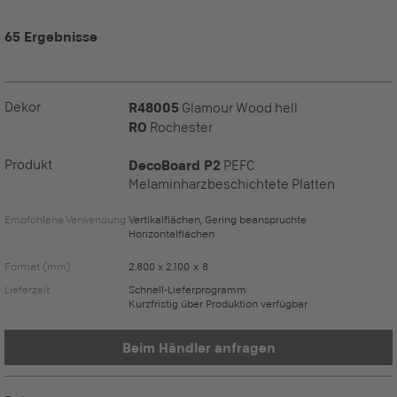
65 Ergebnisse
Dekor
R48005
Glamour Wood hell
RO
Rochester
Produkt
DecoBoard P2
PEFC
Melaminharzbeschichtete Platten
Empfohlene Verwendung
Vertikalflächen, Gering beanspruchte
Horizontalflächen
Format (mm)
2.800 x 2.100 x 8
Lieferzeit
Schnell-Lieferprogramm
Kurzfristig über Produktion verfügbar
Beim Händler anfragen