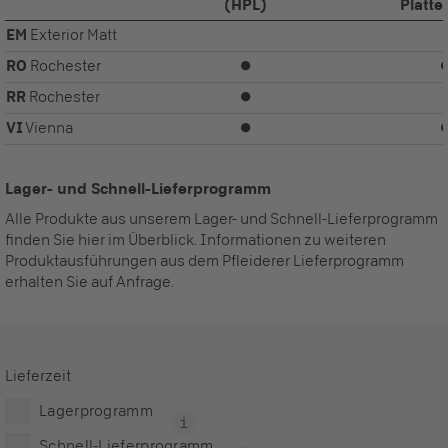
(HPL)
Platte
EM
Exterior Matt
RO
Rochester
⏺
RR
Rochester
⏺
VI
Vienna
⏺
Lager- und Schnell-Lieferprogramm
Alle Produkte aus unserem Lager- und Schnell-Lieferprogramm
finden Sie hier im Überblick. Informationen zu weiteren
Produktausführungen aus dem Pfleiderer Lieferprogramm
erhalten Sie auf Anfrage.
Lieferzeit
Lagerprogramm
Schnell-Lieferprogramm