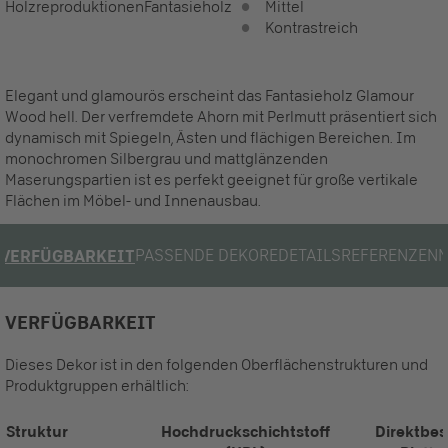
Holzreproduktionen
Fantasieholz
Mittel
Kontrastreich
Elegant und glamourös erscheint das Fantasieholz Glamour
Wood hell. Der verfremdete Ahorn mit Perlmutt präsentiert sich
dynamisch mit Spiegeln, Ästen und flächigen Bereichen. Im
monochromen Silbergrau und mattglänzenden
Maserungspartien ist es perfekt geeignet für große vertikale
Flächen im Möbel- und Innenausbau.
PASSENDE DEKORE
DETAILS
REFERENZEN
VERFÜGBARKEIT
VERFÜGBARKEIT
Dieses Dekor ist in den folgenden Oberflächenstrukturen und
Produktgruppen erhältlich:
Struktur
Hochdruckschichtstoff
Direktbes