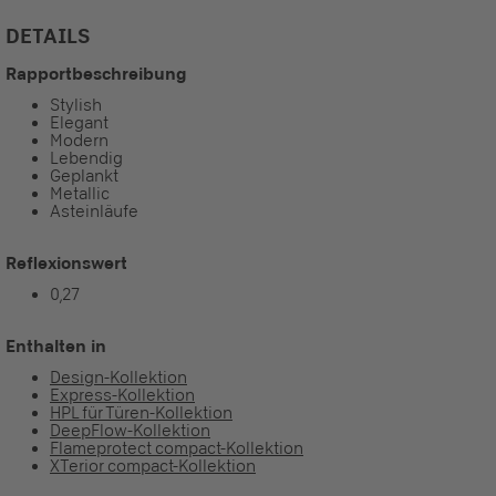
DETAILS
Rapportbeschreibung
Stylish
Elegant
Modern
Lebendig
Geplankt
Metallic
Asteinläufe
Reflexionswert
0,27
Enthalten in
Design-Kollektion
Express-Kollektion
HPL für Türen-Kollektion
DeepFlow-Kollektion
Flameprotect compact-Kollektion
XTerior compact-Kollektion