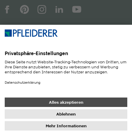
UNTERNEHMEN
MAGAZIN
PRODUKTE
SERVICE
ANWENDUNGEN
KARRIERE
NACHHALTIGKEIT
KONTAKT
REFERENZEN
SHOP
Heller Holz
JURA-Spedition GmbH
Kontakt
Einkauf
Impressum
Datenschutz-Einstellungen
Datenschutz
Informationspflichten
AGB
Newsletter
© 2026