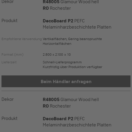
Dekor
R48005
Glamour Wood hell
RO
Rochester
Produkt
DecoBoard P2
PEFC
Melaminharzbeschichtete Platten
Empfohlene Verwendung
Vertikalflächen, Gering beanspruchte
Horizontalflächen
Format (mm)
2.800 x 2.100 x 10
Lieferzeit
Schnell-Lieferprogramm
Kurzfristig über Produktion verfügbar
Beim Händler anfragen
Dekor
R48005
Glamour Wood hell
RO
Rochester
Produkt
DecoBoard P2
PEFC
Melaminharzbeschichtete Platten