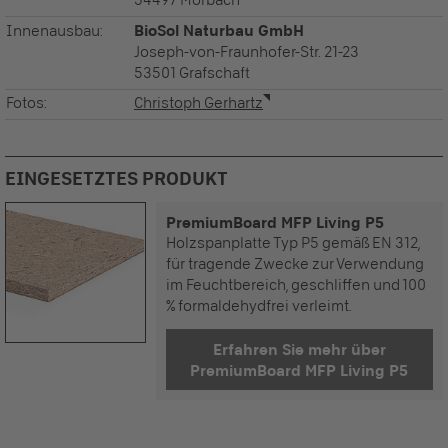
54497 Morbach
Innenausbau:
BioSol Naturbau GmbH
Joseph-von-Fraunhofer-Str. 21-23
53501 Grafschaft
Fotos:
Christoph Gerhartz
EINGESETZTES PRODUKT
PremiumBoard MFP Living P5
Holzspanplatte Typ P5 gemäß EN 312,
für tragende Zwecke zur Verwendung
im Feuchtbereich, geschliffen und 100
% formaldehydfrei verleimt.
Erfahren Sie mehr über
PremiumBoard MFP Living P5