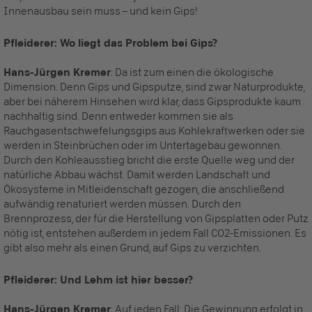
Innenausbau sein muss – und kein Gips!
Pfleiderer: Wo liegt das Problem bei Gips?
Hans-Jürgen Kremer
: Da ist zum einen die ökologische
Dimension. Denn Gips und Gipsputze, sind zwar Naturprodukte,
aber bei näherem Hinsehen wird klar, dass Gipsprodukte kaum
nachhaltig sind. Denn entweder kommen sie als
Rauchgasentschwefelungsgips aus Kohlekraftwerken oder sie
werden in Steinbrüchen oder im Untertagebau gewonnen.
Durch den Kohleausstieg bricht die erste Quelle weg und der
natürliche Abbau wächst. Damit werden Landschaft und
Ökosysteme in Mitleidenschaft gezogen, die anschließend
aufwändig renaturiert werden müssen. Durch den
Brennprozess, der für die Herstellung von Gipsplatten oder Putz
nötig ist, entstehen außerdem in jedem Fall CO2-Emissionen. Es
gibt also mehr als einen Grund, auf Gips zu verzichten.
Pfleiderer: Und Lehm ist hier besser?
Hans-Jürgen Kremer
: Auf jeden Fall: Die Gewinnung erfolgt in