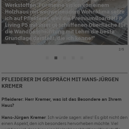
Werkstoffen. Für meine Vision von einem
Holzhaus mit wegweisendem Wohnklima setze
ich auf Pfleiderer, weil die PremiumBoard MFP
Living P5 mit ihrer geschliffenen Oberfläche für
die Wandbeschichtung mit Lehm die beste
Grundlage darstellt, die ich kenne!
2/5
PFLEIDERER IM GESPRÄCH MIT HANS-JÜRGEN
KREMER
Pfleiderer: Herr Kremer, was ist das Besondere an Ihrem
Haus?
Hans-Jürgen Kremer
: Ich würde sagen: alles! Es gibt nicht den
einen Aspekt, den ich besonders hervorheben möchte. Viel