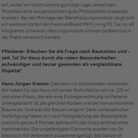
ein, wobei wir durch unsere günstige Lage unweit des
Moseltals eine ausgesprochen gute Photovoltaik-Ausbeute
erzielen. Bei der Montage der Wandheizungsmodule zeigt sich
ein weiterer Vorteil der PremiumBoard MFP Living P5: Die ca. 40
Kilogramm schweren Heizungsmodule können problemlos in
der Platte verankert werden.
Pfleiderer: Erlauben Sie die Frage nach Baukosten und -
zeit. Ist Ihr Haus durch die vielen Besonderheiten
aufwändiger und teurer geworden als vergleichbare
Objekte?
Hans-Jürgen Kremer
: Das kann ich entschieden verneinen.
Wir haben für das Haus mit seiner Wohnfläche von ca. 220 m²
und einer Praxis, die wie eine Einliegerwohnung im Parterre
untergebracht ist, die gleichen Kosten, wie bei konventioneller
Bauweise. Und was die Bauzeit angeht: Dank umfangreicher
Vorfertigung haben wir nach Fertigstellung der Bodenplatte
ziemlich genau 5 Monate gebraucht, das muss erstmal einer
nachmachen. Die vorgefertigten Elemente wurden vor Ort
klassisch mit Verbindern zusammengefügt, das Ganze ist