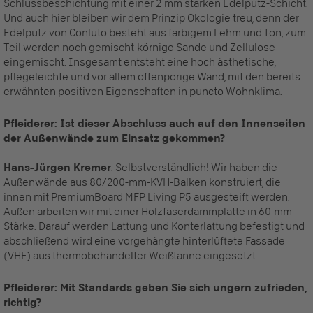
Schlussbeschichtung mit einer 2 mm starken Edelputz-Schicht.
Und auch hier bleiben wir dem Prinzip Ökologie treu, denn der
Edelputz von Conluto besteht aus farbigem Lehm und Ton, zum
Teil werden noch gemischt-körnige Sande und Zellulose
eingemischt. Insgesamt entsteht eine hoch ästhetische,
pflegeleichte und vor allem offenporige Wand, mit den bereits
erwähnten positiven Eigenschaften in puncto Wohnklima.
Pfleiderer: Ist dieser Abschluss auch auf den Innenseiten
der Außenwände zum Einsatz gekommen?
Hans-Jürgen Kremer
: Selbstverständlich! Wir haben die
Außenwände aus 80/200-mm-KVH-Balken konstruiert, die
innen mit PremiumBoard MFP Living P5 ausgesteift werden.
Außen arbeiten wir mit einer Holzfaserdämmplatte in 60 mm
Stärke. Darauf werden Lattung und Konterlattung befestigt und
abschließend wird eine vorgehängte hinterlüftete Fassade
(VHF) aus thermobehandelter Weißtanne eingesetzt.
Pfleiderer: Mit Standards geben Sie sich ungern zufrieden,
richtig?