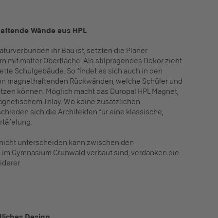
haftende Wände aus HPL
aturverbunden ihr Bau ist, setzten die Planer
rn mit matter Oberfläche. Als stilprägendes Dekor zieht
ette Schulgebäude. So findet es sich auch in den
 von magnethaftenden Rückwänden, welche Schüler und
utzen können. Möglich macht das Duropal HPL Magnet,
agnetischem Inlay. Wo keine zusätzlichen
chieden sich die Architekten für eine klassische,
täfelung.
 nicht unterscheiden kann zwischen den
e im Gymnasium Grünwald verbaut sind, verdanken die
iderer.
tliches Design