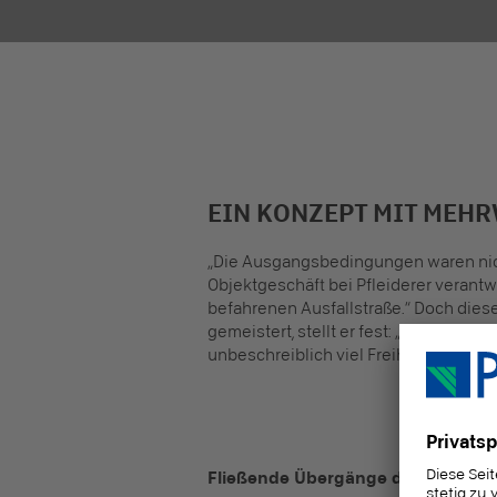
EIN KONZEPT MIT MEH
„Die Ausgangsbedingungen waren nicht 
Objektgeschäft bei Pfleiderer verantwo
befahrenen Ausfallstraße.“ Doch diese
gemeistert, stellt er fest: „Sie haben
unbeschreiblich viel Freiheit und Leb
Fließende Übergänge dank dekorg