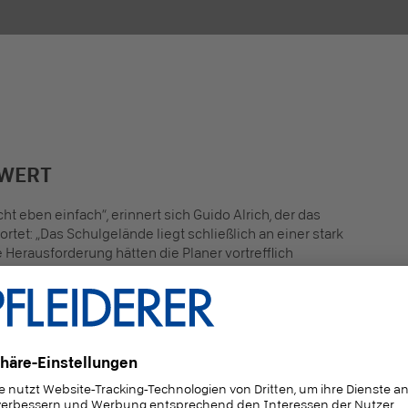
RWERT
eben einfach“, erinnert sich Guido Alrich, der das
rtet: „Das Schulgelände liegt schließlich an einer stark
 Herausforderung hätten die Planer vortrefflich
 einen Campus geschaffen, der in sich ruht und dabei
ensfreude ausstrahlt.“
leicher Werkstofflösungen