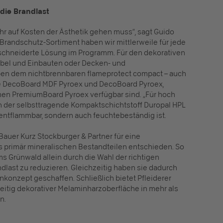
 die Brandlast
hr auf Kosten der Ästhetik gehen muss“, sagt Guido
 Brandschutz-Sortiment haben wir mittlerweile für jede
chneiderte Lösung im Programm. Für den dekorativen
bel und Einbauten oder Decken- und
ben dem nichtbrennbaren flameprotect compact – auch
 DecoBoard MDF Pyroex und DecoBoard Pyroex,
en PremiumBoard Pyroex verfügbar sind. „Für hoch
h der selbsttragende Kompaktschichtstoff Duropal HPL
entflammbar, sondern auch feuchtebeständig ist.
auer Kurz Stockburger & Partner für eine
s primär mineralischen Bestandteilen entschieden. So
 Grünwald allein durch die Wahl der richtigen
dlast zu reduzieren. Gleichzeitig haben sie dadurch
nkonzept geschaffen. Schließlich bietet Pfleiderer
eitig dekorativer Melaminharzoberfläche in mehr als
n.