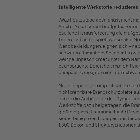
Intelligente Werkstoffe reduzieren
„Was heutzutage aber längst nicht me
Alrich: „Mit unserem breitgefächerten
bauliche Herausforderung die maßges
Innenausbau beispielsweise, also Mö
Wandbekleidungen, eignen sich – ne
schwerentflammbare Spanplatten wie
welche unbeschichtet unter dem Nam
beanspruchte Bereiche empfiehlt sic
Compact Pyroex, der nicht nur schwer
Mit flameprotect compact haben sich B
nichtbrennbare Brandschutzplatte au
haben die Architekten des Gymnasiums
Werkstoffe dazu beigetragen, die Bran
größtmögliche Freiräume für ihr Desig
seine flameprotect compact mit beids
1.800 Dekor- und Strukturvariationen a