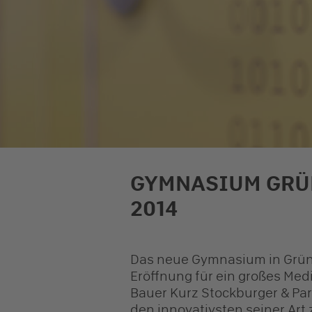
GYMNASIUM GR
2014
Das neue Gymnasium in Grünw
Eröffnung für ein großes Me
Bauer Kurz Stockburger & Part
den innovativsten seiner Art z