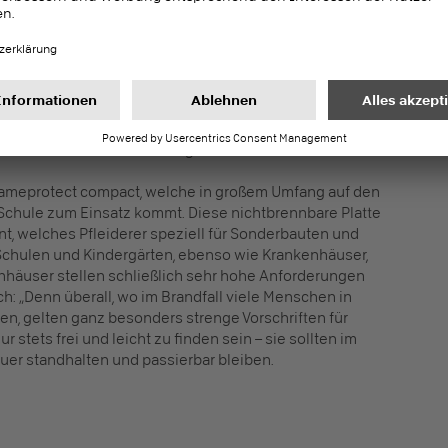
n Raumprogramm ist es den Architekten gelungen,
richts- und Gemeinschaftsräumen bemerkenswert
 „Diese wirken umso offener, da sie ohne optische
t Guido Alrich. Möglich machen das die dekorgleich
r, die in nahezu jedem Raum zum Einsatz kommen – „je
 gefragt sind“, so Guido Alrich: „Holzwerkstoffe sind
sondern auch enorm vielseitig und hochfunktional.“
e flameprotect compact, welche in großem Umfang auf den
Schule zum Einsatz kommt. Diese nichtbrennbare Platte
, welches Pfleiderer speziell für Sonderbauten und
„Schulen und Kindergärten, ebenso wie Krankenhäuser,
hhäuser stellen schließlich sehr hohe Anforderungen
ch: „Denn überall, wo im Brandfall viele Menschen in
en, gelten ganz besonders strenge Vorschriften für
stets frei und leicht zu finden sein – sie sollten im
uer standhalten und passierbar bleiben.