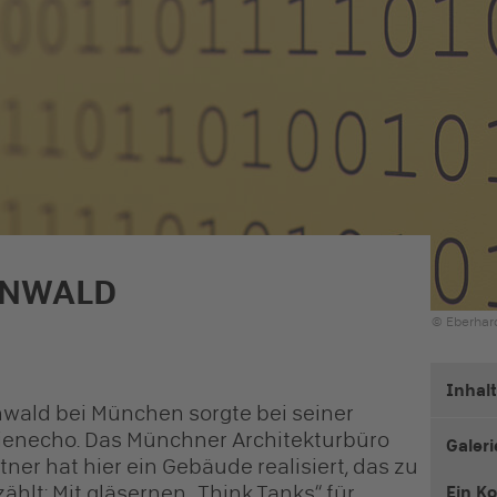
ÜNWALD
© Eberhard
Inhal
ald bei München sorgte bei seiner
dienecho. Das Münchner Architekturbüro
Galeri
ner hat hier ein Gebäude realisiert, das zu
ählt: Mit gläsernen „Think Tanks“ für
Ein K