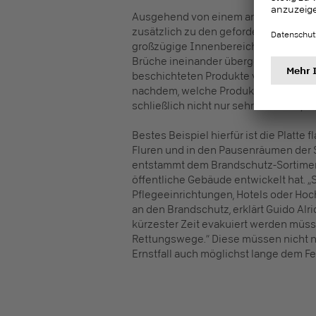
Ausgehend von einem anspruchsvolle
zusätzlich zu den geforderten Unter
großzügige Innenbereiche geschaffen.
Brüche ineinander übergehen“, erklär
beschichteten Produkte von Pfleidere
nachdem, welche Produkteigenschaften
schließlich nicht nur sehr dekorativ, 
Bestes Beispiel hierfür ist die Platt
Fluren und in den Pausenräumen der 
entstammt dem Brandschutz-Sortiment
öffentliche Gebäude entwickelt hat. 
Pflegeeinrichtungen, Hotels oder Hoc
an den Brandschutz, erklärt Guido Alri
kürzester Zeit evakuiert werden müss
Rettungswege.“ Diese müssen nicht nur 
Ernstfall auch möglichst lange dem Fe