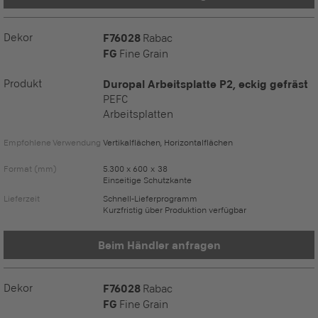
Dekor
F76028
Rabac
FG
Fine Grain
Produkt
Duropal Arbeitsplatte P2, eckig gefräst
PEFC
Arbeitsplatten
Empfohlene Verwendung
Vertikalflächen, Horizontalflächen
Format (mm)
5.300 x 600 x 38
Einseitige Schutzkante
Lieferzeit
Schnell-Lieferprogramm
Kurzfristig über Produktion verfügbar
Beim Händler anfragen
Dekor
F76028
Rabac
FG
Fine Grain