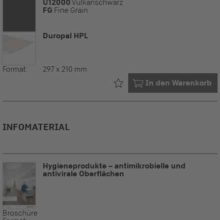
U12000
Vulkanschwarz
FG
Fine Grain
Duropal HPL
Format:
297 x 210 mm
Bereits in Ihrem
In den Warenkorb
INFOMATERIAL
Hygieneprodukte – antimikrobielle und
antivirale Oberflächen
Broschüre