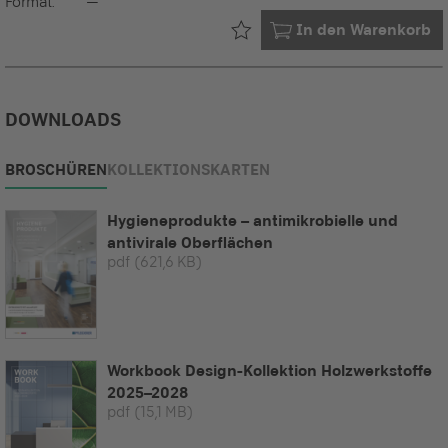
Format:
--
Bereits in Ihrem
In den Warenkorb
DOWNLOADS
BROSCHÜREN
KOLLEKTIONSKARTEN
Hygieneprodukte – antimikrobielle und
antivirale Oberflächen
pdf
(621,6 KB)
Workbook Design-Kollektion Holzwerkstoffe
2025–2028
pdf
(15,1 MB)