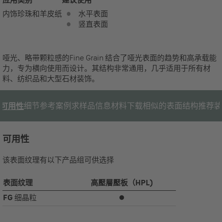
内饰
珍珠和羊皮纸
水平表面
竖直表面
哑光、略带颗粒感的Fine Grain 结合了哑光表面的趋势和高承载能
力，专为横向使用而设计。其结构非常通用，几乎适用于所有材
料、纺织品和大型石材装饰。
细节
参考案例
求样品
信息材料
下载
相似的表面结构
推荐装
可用性
可用性
该表面纹理有以下产品组可供选择
表面纹理
高壓層壓板（HPL)
FG
细晶粒
⏺