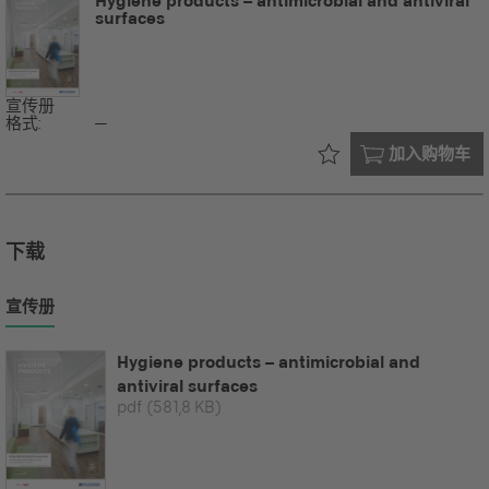
Hygiene products – antimicrobial and antiviral
surfaces
宣传册
格式:
--
已在您的
加入购物车
下载
宣传册
Hygiene products – antimicrobial and
antiviral surfaces
pdf
(581,8 KB)