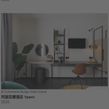
© Sutherland Design, Hotel Ariane
阿丽亚娜酒店 Ypern
2020