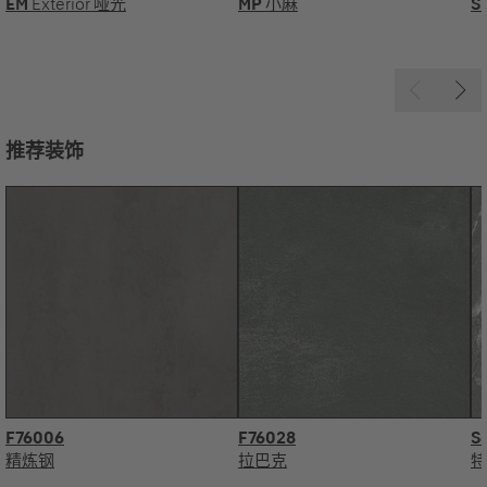
EM
Exterior 哑光
MP
小麻
S
推荐装饰
F76006
F76028
S
精炼钢
拉巴克
特