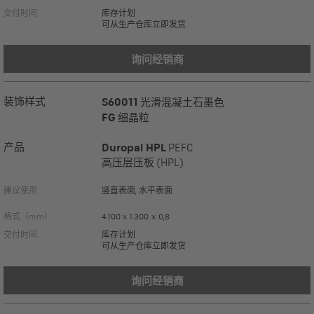
交付时间
库存计划
可从生产仓库立即发货
询问经销商
装饰样式
S60011
光滑混凝土石墨色
FG
细晶粒
产品
Duropal HPL
PEFC
高压层压板 (HPL)
建议使用
竖直表面, 水平表面
格式（mm）
4.100 x 1.300 x 0,8
交付时间
库存计划
可从生产仓库立即发货
询问经销商