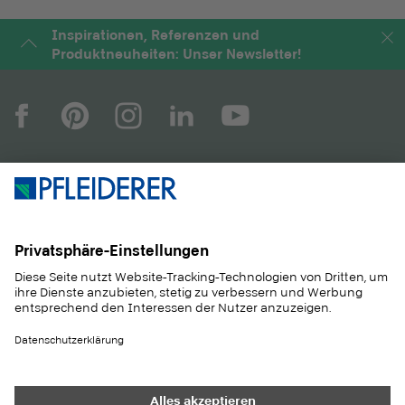
Trockenbereich.
Inspirationen, Referenzen und
Produktneuheiten: Unser Newsletter!
UNTERNEHMEN
MAGAZIN
PRODUKTE
SERVICE
ANWENDUNGEN
KARRIERE
NACHHALTIGKEIT
KONTAKT
REFERENZEN
SHOP
Heller Holz
JURA-Spedition GmbH