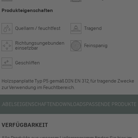
Produkteigenschaften
Quellarm / feuchtfest
Tragend
Richtungsungebunden
Feinspanig
einsetzbar
Geschliffen
Holzspanplatte Typ P5 gemäß DIN EN 312, für tragende Zwecke
zur Verwendung im Feuchtbereich.
LABELS
EIGENSCHAFTEN
DOWNLOADS
PASSENDE PRODUKTE
VERFÜGBARKEIT
Alle Produkte aus unserem Lieferprogramm finden Sie hier im