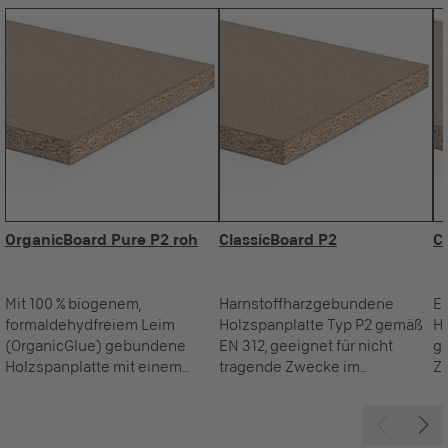
OrganicBoard Pure P2 roh
ClassicBoard P2
C
Mit 100 % biogenem,
Harnstoffharzgebundene
E
formaldehydfreiem Leim
Holzspanplatte Typ P2 gemäß
Ho
(OrganicGlue) gebundene
EN 312, geeignet für nicht
ge
Holzspanplatte mit einem
tragende Zwecke im
Z
Recyclingholzanteil von 100 %
Trockenbereich.
Typ P2 gemäß EN 312, geeignet
für nicht tragende Zwecke im