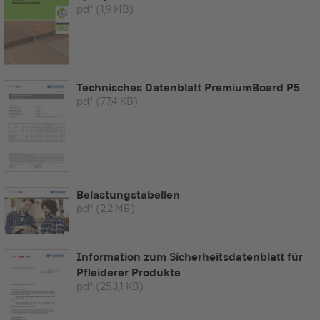
pdf
(1,9 MB)
Technisches Datenblatt PremiumBoard P5
pdf
(77,4 KB)
Belastungstabellen
pdf
(2,2 MB)
Information zum Sicherheitsdatenblatt für
Pfleiderer Produkte
pdf
(253,1 KB)