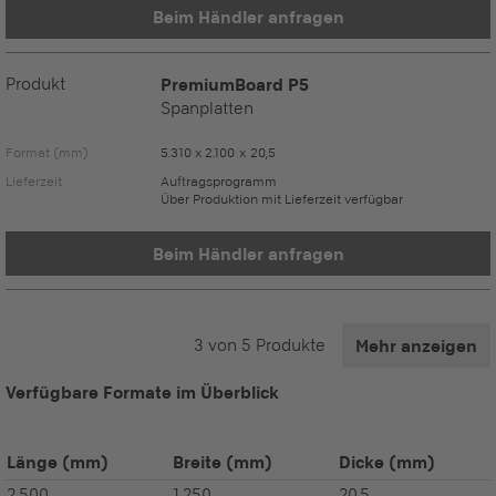
Beim Händler anfragen
Produkt
PremiumBoard P5
Spanplatten
Format (mm)
5.310 x 2.100 x 20,5
Lieferzeit
Auftragsprogramm
Über Produktion mit Lieferzeit verfügbar
Beim Händler anfragen
3
von
5
Produkte
Mehr anzeigen
Verfügbare Formate im Überblick
Länge
(mm)
Breite
(mm)
Dicke
(mm)
2.500
1.250
20,5