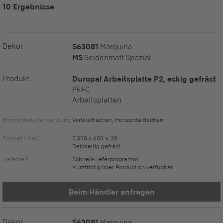
10 Ergebnisse
Dekor
S63081
Marquina
MS
Seidenmatt Spezial
Produkt
Duropal Arbeitsplatte P2, eckig gefräst
PEFC
Arbeitsplatten
Empfohlene Verwendung
Vertikalflächen, Horizontalflächen
Format (mm)
5.300 x 600 x 38
Beidseitig gefräst
Lieferzeit
Schnell-Lieferprogramm
Kurzfristig über Produktion verfügbar
Beim Händler anfragen
Dekor
S63081
Marquina