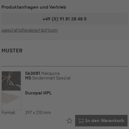
Produktanfragen und Vertrieb
+49 (0) 91 81 28 48 0
sales[at]pfleiderer[dot]com
MUSTER
S63081
Marquina
MS
Seidenmatt Spezial
Duropal HPL
Format:
297 x 210 mm
Bereits in Ihrem
In den Warenkorb