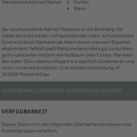
Steinreproduktionen
Marmor
Dunkel
Warm
Der ausdruckstarke Marmor Marquina ist ein Blickfang. Der
starke Kontrast weißer, soft auslaufender Adern auf schwarzem
Fond wird durch flankierende Adern einem warmem Braunton
abgemildert. Farblich paßt Marquina besonders gut zu dunklen,
gelb nuancierten Hölzern wie Nußbaum oder Eichen. Man kann
den edlen Stein ebenso elegant wie sportlich kombinieren und
somit universell einsetzen. Eine weitere Farbstellung ist
S63088 Marquina Grau.
VERFÜGBARKEIT
PASSENDE DEKORE
DETAILS
MUSTER
VERFÜGBARKEIT
Dieses Dekor ist in den folgenden Oberflächenstrukturen und
Produktgruppen erhältlich: