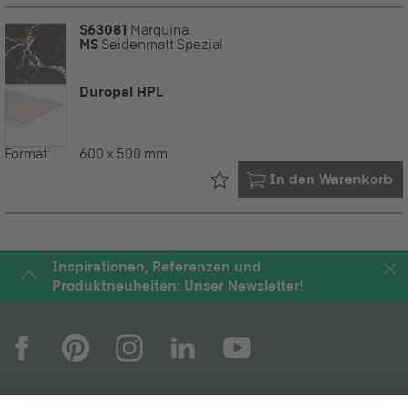
S63081
Marquina
MS
Seidenmatt Spezial
Duropal HPL
Format:
600 x 500 mm
Bereits in Ihrem
In den Warenkorb
Inspirationen, Referenzen und
Produktneuheiten: Unser Newsletter!
UNTERNEHMEN
MAGAZIN