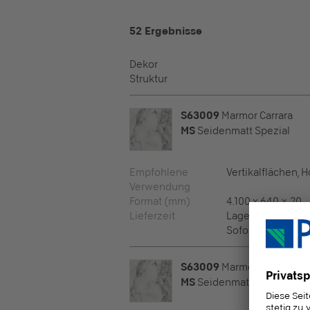
52 Ergebnisse
Dekor
Struktur
S63009
Marmor Carrara
MS
Seidenmatt Spezial
Empfohlene
Vertikalflächen, 
Verwendung
Format (mm)
4.100 x 640 x 20
Lieferzeit
Lagerprogramm
Sofort ab Pfleide
S63009
Marmor Carrara
MS
Seidenmatt Spezial