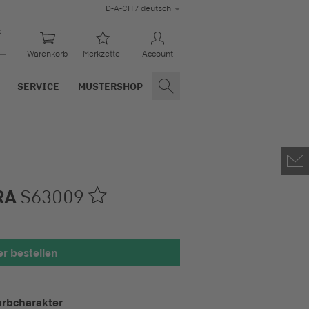
D-A-CH / deutsch
Warenkorb
Merkzettel
Account
SERVICE
MUSTERSHOP
RA
S63009
r bestellen
ht 100 x 100 mm
arbcharakter