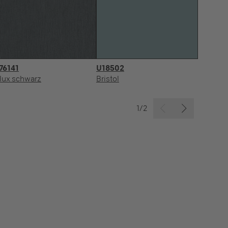
76141
U18502
R
lux schwarz
Bristol
Ba
1/2