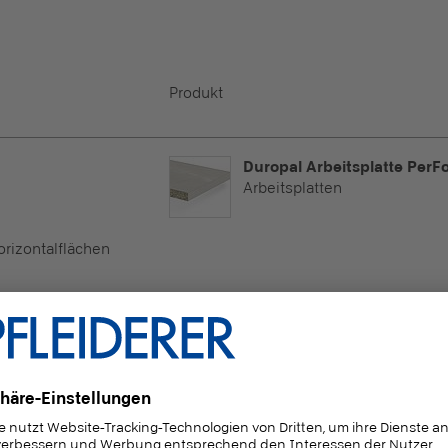
Produkt
Duropal Arbeitsplatte PerF
Arbeitsplatten
Horizontalflächen
rer-Lager verfügbar
Duropal Arbeitsplatte PerF
Arbeitsplatten