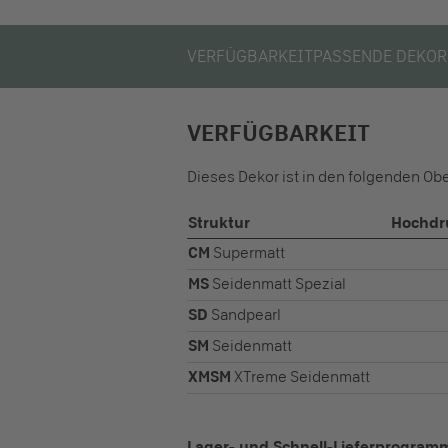
VERFÜGBARKEIT
PASSENDE DEKOR
VERFÜGBARKEIT
Dieses Dekor ist in den folgenden Ob
Struktur
Hochdru
CM
Supermatt
MS
Seidenmatt Spezial
SD
Sandpearl
SM
Seidenmatt
XMSM
XTreme Seidenmatt
Lager- und Schnell-Lieferprogram