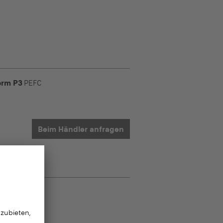
orm P3
PEFC
Beim Händler anfragen
orm P3
PEFC