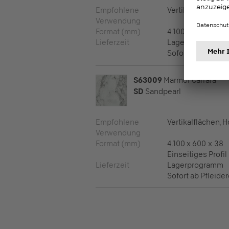
Empfohlene
Vertikalflächen, 
Verwendung
Format (mm)
4.100 x 900 x 20
Lieferzeit
Lagerprogramm
Sofort ab Pfleide
S63009
Marmor Carrara
SD
Sandpearl
Empfohlene
Vertikalflächen, 
Verwendung
Format (mm)
4.100 x 600 x 38
Einseitiges Profil
Lieferzeit
Lagerprogramm
Sofort ab Pfleide