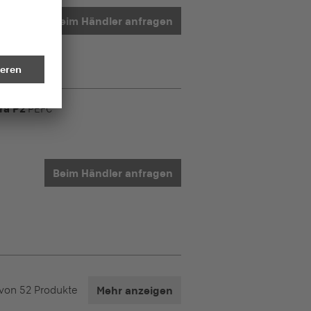
Beim Händler anfragen
ra P2
PEFC
Beim Händler anfragen
von
52
Produkte
Mehr anzeigen