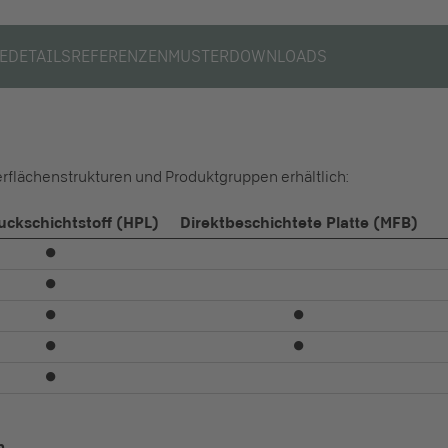
E
DETAILS
REFERENZEN
MUSTER
DOWNLOADS
erflächenstrukturen und Produktgruppen erhältlich:
ckschichtstoff (HPL)
Direktbeschichtete Platte (MFB)
⏺
⏺
⏺
⏺
⏺
⏺
⏺
m