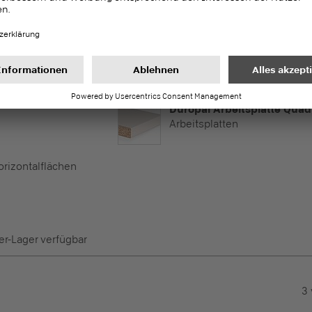
Horizontalflächen
rer-Lager verfügbar
Duropal Arbeitsplatte Quad
Arbeitsplatten
Horizontalflächen
rer-Lager verfügbar
3