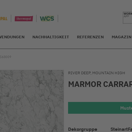
WENDUNGEN
NACHHALTIGKEIT
REFERENZEN
MAGAZIN
S63009
RIVER DEEP, MOUNTAIN HIGH
MARMOR CARRA
Muste
Detailansic
Dekorgruppe
Steinart
F