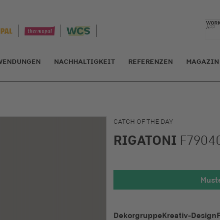
WENDUNGEN
NACHHALTIGKEIT
REFERENZEN
MAGAZIN
CATCH OF THE DAY
RIGATONI
F7904
Muste
Detailansic
Dekorgruppe
Kreativ-Design