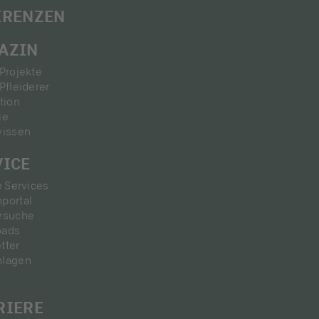
ERENZEN
AZIN
Projekte
Pfleiderer
tion
ie
wissen
VICE
e Services
portal
rsuche
oads
tter
nlagen
RIERE