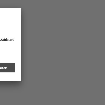
F70014
Anthrazit metallic
20256
che Lorenzo