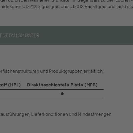
kt, der durch den wärmeren Grundton im Gegensatz zu den coolen
 Unidekoren U12248 Signalgrau und U12018 Basaltgrau und lässt sic
E
DETAILS
MUSTER
erflächenstrukturen und Produktgruppen erhältlich:
off (HPL)
Direktbeschichtete Platte (MFB)
⏺
ktausführungen, Lieferkonditionen und Mindestmengen