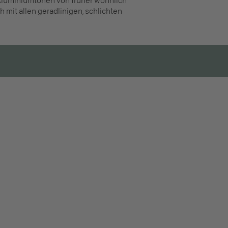
 Aluminiumtönen von früher wohnlich
h mit allen geradlinigen, schlichten