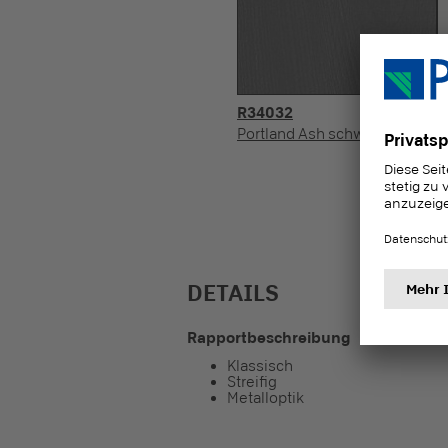
R34032
U
Portland Ash schwarz
A
DETAILS
Rapportbeschreibung
Klassisch
Streifig
Metalloptik