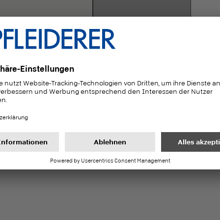
12083
U12248
R
labaster
Signalgrau
Ei
1/2