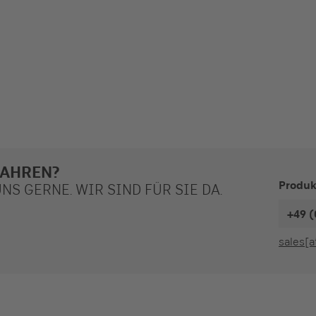
FAHREN?
Produk
S GERNE. WIR SIND FÜR SIE DA.
+49 (
sales[a