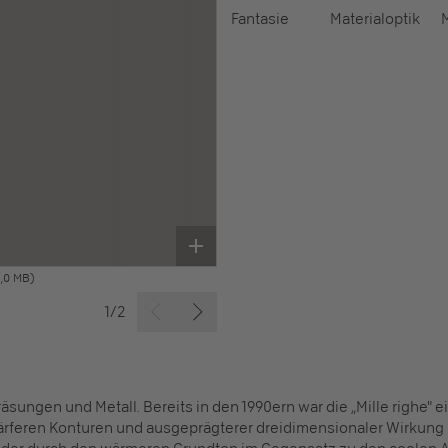
Fantasie
Materialoptik
M
,0 MB)
1/2
fräsungen und Metall. Bereits in den 1990ern war die „Mille righe"
rferen Konturen und ausgeprägterer dreidimensionaler Wirkung ne