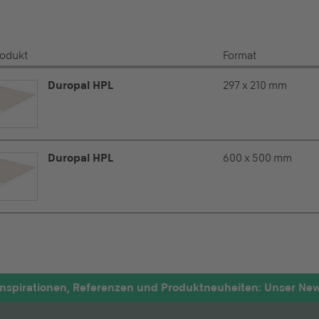
rodukt
Format
Duropal HPL
297 x 210 mm
Duropal HPL
600 x 500 mm
nspirationen, Referenzen und Produktneuheiten: Unser News