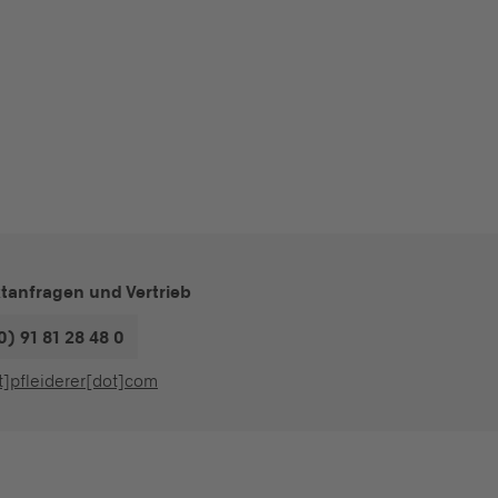
tanfragen und Vertrieb
0) 91 81 28 48 0
t]pfleiderer[dot]com