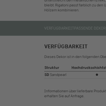
unterstreicht den metallischen Effe
bleibt. Rigatoni passt farblich zu den
Hölzern kombinieren.
VERFÜGBARKEIT
PASSENDE DEKOR
VERFÜGBARKEIT
Dieses Dekor ist in den folgenden Ob
Struktur
Hochdruckschichtst
SD
Sandpearl
⏺
Informationen über lieferbare Produ
erhalten Sie auf Anfrage.