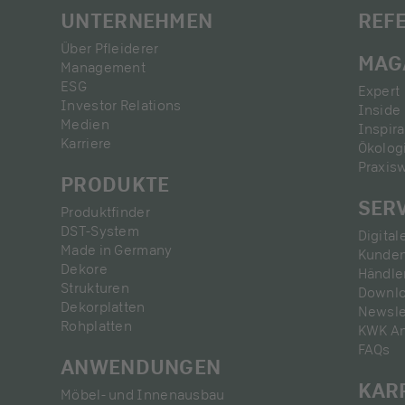
UNTERNEHMEN
REF
Über Pfleiderer
MAG
Management
ESG
Expert 
Investor Relations
Inside 
Medien
Inspira
Karriere
Ökolog
Praxis
PRODUKTE
SER
Produktfinder
DST-System
Digital
Made in Germany
Kunden
Dekore
Händle
Strukturen
Downl
Dekorplatten
Newsle
Rohplatten
KWK A
FAQs
ANWENDUNGEN
KAR
Möbel- und Innenausbau