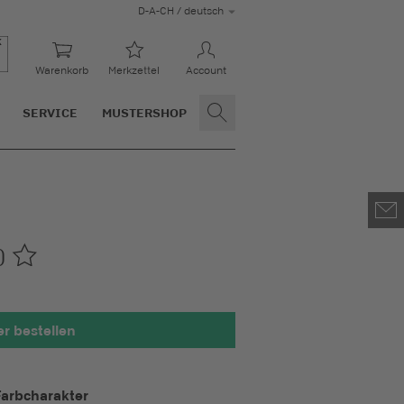
D-A-CH / deutsch
Warenkorb
Merkzettel
Account
SERVICE
MUSTERSHOP
0
r bestellen
ht 100 x 100 mm
Farbcharakter