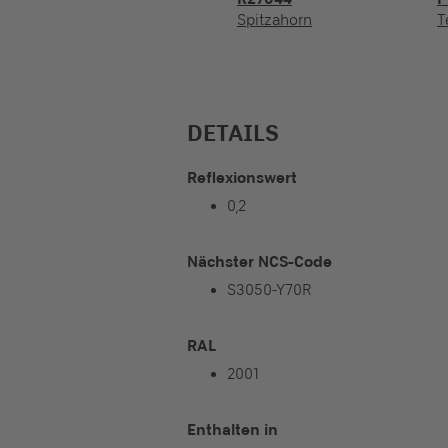
Spitzahorn
T
DETAILS
Reflexionswert
0,2
Nächster NCS-Code
S3050-Y70R
RAL
2001
Enthalten in