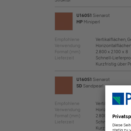
Struktur
U16051
Sienarot
MP
Miniperl
Empfohlene
Vertikalflächen, 
Verwendung
Horizontalfläche
Format (mm)
2.800 x 2.100 x 8
Lieferzeit
Schnell-Lieferp
Kurzfristig über 
U16051
Sienarot
SD
Sandpearl
Empfohlene
Vertikalflächen, 
Verwendung
Horizontalfläche
Format (mm)
2.800 x 2.100 x 8
Lieferzeit
Schnell-Lieferp
Kurzfristig über 