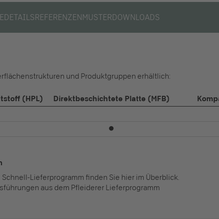
E
DETAILS
REFERENZEN
MUSTER
DOWNLOADS
erflächenstrukturen und Produktgruppen erhältlich:
stoff (HPL)
Direktbeschichtete Platte (MFB)
Kompa
⏺
m
 Schnell-Lieferprogramm finden Sie hier im Überblick.
sführungen aus dem Pfleiderer Lieferprogramm