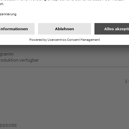
DecoBoard P2
PEFC
Melaminharzbeschichtete Pla
Gering beanspruchte
n
rogramm
Produktion verfügbar
3
 DEKORE