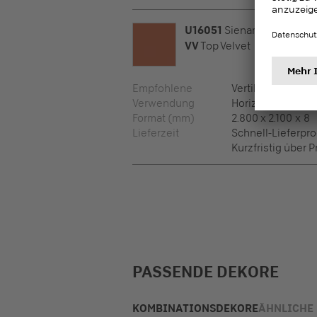
U16051
Sienarot
VV
Top Velvet
Empfohlene
Vertikalflächen, 
Verwendung
Horizontalfläche
Format (mm)
2.800 x 2.100 x 8
Lieferzeit
Schnell-Lieferp
Kurzfristig über 
PASSENDE DEKORE
KOMBINATIONSDEKORE
ÄHNLICHE