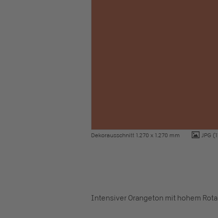
Dekorausschnitt 1.270 x 1.270 mm
JPG
(1
Intensiver Orangeton mit hohem Rota