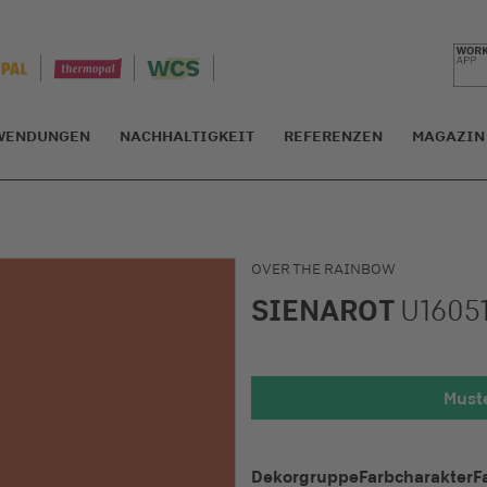
WENDUNGEN
NACHHALTIGKEIT
REFERENZEN
MAGAZIN
OVER THE RAINBOW
SIENAROT
U1605
Muste
Detailansic
Dekorgruppe
Farbcharakter
F