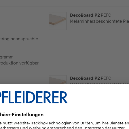
DecoBoard P2
PEFC
Melaminharzbeschichtete Pla
Gering beanspruchte
n
rogramm
Produktion verfügbar
DecoBoard P2
PEFC
Melaminharzbeschichtete Pla
Gering beanspruchte
n
rogramm
Produktion verfügbar