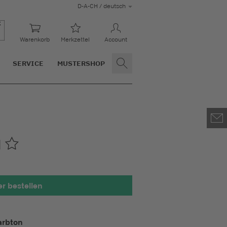
D-A-CH / deutsch
Warenkorb
Merkzettel
Account
SERVICE
MUSTERSHOP
1
r bestellen
ht 100 x 100 mm
arbton