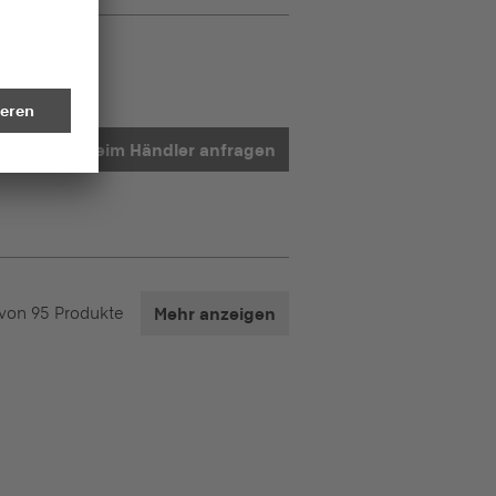
tten
Beim Händler anfragen
von
95
Produkte
Mehr anzeigen