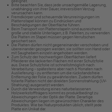
geeignet.
Bitte beachten Sie, dass jede unsachgemäße Lagerung,
unabhängig von ihrer Dauer, irreversiblen Verzug
verursachen kann.
Fremdkörper und scheuernde Verunreinigungen im
Plattenstapel können zu Eindrücken und
Beschädigungen der Oberfläche führen.
Beim Transport von Plattenstapeln sind ausreichend
große und stabile Unterlagen, z.B. Paletten, zu verwenden.
Die Platten im Stapel müssen gegen Verrutschen
gesichert sein.
Die Platten dürfen nicht gegeneinander verschoben und
übereinander gezogen werden, sie sollten von Hand oder
mit Saughebern einzeln angehoben werden.
Zum Schutz der hochwertigen Oberflächen liefert
Pfleiderer die lackierten Flächen mit einer Schutzfolie
aus. Diese Schutzfolie ist schnellstmöglich nach
Verarbeitung – spätestens aber nach 6 Monaten nach
Auslieferung – zu entfernen um die rückstandsfreie
Entfernung der Folie zu gewährleisten. Zudem dürfen
folierte Platten nicht der direkten Sonnenstrahlung (UV-
Strahlung) ausgesetzt werden.
Durch die Verwendung eines naturbelassenen
Holzwerkstoffträgers kommt es produktbedingt zu
Abweichungen in der Optik der Platte. Derartige
Abweichungen liegen im gewünschten Charakter des
Produktes. Wie bei Naturprodukten üblich, stellt jede
Platte ein Unikat dar.