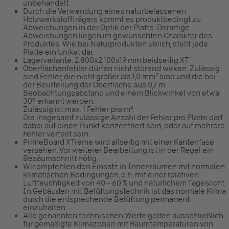
unbehandelt.
Durch die Verwendung eines naturbelassenen
Holzwerkstoffträgers kommt es produktbedingt zu
Abweichungen in der Optik der Platte. Derartige
Abweichungen liegen im gewünschten Charakter des
Produktes. Wie bei Naturprodukten üblich, stellt jede
Platte ein Unikat dar.
Lagervariante: 2.800x2.100x19 mm beidseitig XT
Oberflächenfehler dürfen nicht störend wirken. Zulässig
sind Fehler, die nicht größer als 1,0 mm² sind und die bei
der Beurteilung der Oberfläche aus 0,7 m
Beobachtungsabstand und einem Blickwinkel von etwa
30° erkannt werden.
Zulässig ist max. 1 Fehler pro m².
Die insgesamt zulässige Anzahl der Fehler pro Platte darf
dabei auf einen Punkt konzentriert sein, oder auf mehrere
Fehler verteilt sein.
PrimeBoard XTreme wird allseitig mit einer Kantenfase
versehen. Vor weiterer Bearbeitung ist in der Regel ein
Besäumschnitt nötig.
Wir empfehlen den Einsatz in Innenräumen mit normalen
klimatischen Bedingungen, d.h. mit einer relativen
Luftfeuchtigkeit von 40 – 60 % und natürlichem Tageslicht.
In Gebäuden mit Belüftungstechnik ist das normale Klima
durch die entsprechende Belüftung permanent
einzuhalten.
Alle genannten technischen Werte gelten ausschließlich
für gemäßigte Klimazonen mit Raumtemperaturen von