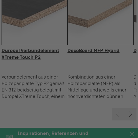
Duropal Verbundelement
DecoBoard MFP Hybrid
D
XTreme Touch P2
Verbundelement aus einer
Kombination aus einer
De
Holzspanplatte Typ P2 gemäß
Holzspanplatte (MFP) als
du
EN 312, beidseitig belegt mit
Mittellage und jeweils einer
F
Duropal XTreme Touch, einem
hochverdichteten dünnen
Au
attraktiven Supermatt-
Faserplatte (HDF) als
de
Oberflächenmaterial mit Anti-
Deckschicht mit beidseitiger
M
Fingerprint-Effekt in
dekorativer
Kombination mit natürlich
Melaminbeschichtung.
anmutender Stein- oder
Inspirationen, Referenzen und
Holzstruktur.