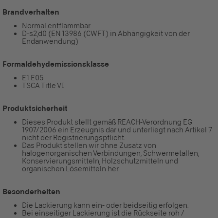
Brandverhalten
Normal entflammbar
D-s2,d0 (EN 13986 (CWFT) in Abhängigkeit von der
Endanwendung)
Formaldehydemissionsklasse
E1 E05
TSCA Title VI
Produktsicherheit
Dieses Produkt stellt gemäß REACH-Verordnung EG
1907/2006 ein Erzeugnis dar und unterliegt nach Artikel 7
nicht der Registrierungspflicht.
Das Produkt stellen wir ohne Zusatz von
halogenorganischen Verbindungen, Schwermetallen,
Konservierungsmitteln, Holzschutzmitteln und
organischen Lösemitteln her.
Besonderheiten
Die Lackierung kann ein- oder beidseitig erfolgen.
Bei einseitiger Lackierung ist die Rückseite roh /