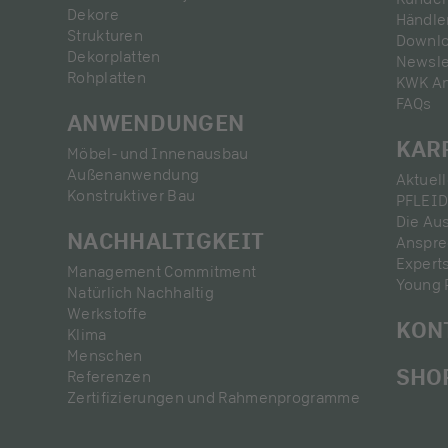
Dekore
Händle
Strukturen
Downl
Dekorplatten
Newsle
Rohplatten
KWK A
FAQs
ANWENDUNGEN
KAR
Möbel- und Innenausbau
Außenanwendung
Aktuel
Konstruktiver Bau
PFLEID
Die Au
NACHHALTIGKEIT
Anspre
Expert
Management Commitment
Young 
Natürlich Nachhaltig
Werkstoffe
KON
Klima
Menschen
SHO
Referenzen
Zertifizierungen und Rahmenprogramme