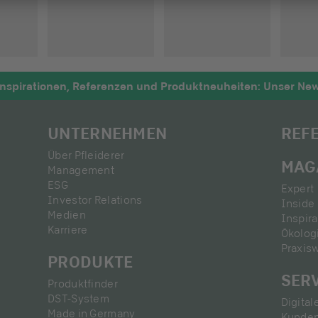
nspirationen, Referenzen und Produktneuheiten: Unser News
UNTERNEHMEN
REF
Über Pfleiderer
MAG
Management
ESG
Expert 
Investor Relations
Inside 
Medien
Inspira
Karriere
Ökolog
Praxis
PRODUKTE
SER
Produktfinder
DST-System
Digital
Made in Germany
Kunden