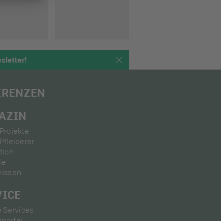
letter!
ERENZEN
AZIN
Projekte
Pfleiderer
tion
ie
wissen
VICE
e Services
portal