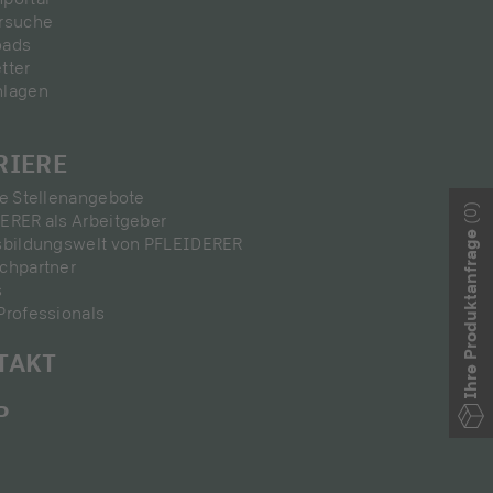
rsuche
oads
tter
nlagen
RIERE
le Stellenangebote
(0)
ERER als Arbeitgeber
Ihre Produktanfrage
sbildungswelt von PFLEIDERER
chpartner
s
Professionals
TAKT
P