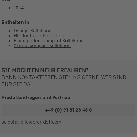
1034
Enthalten in
Design-Kollektion
HPL für Türen-Kollektion
Flameprotect compact-Kollektion
XTerior compact-Kollektion
SIE MÖCHTEN MEHR ERFAHREN?
DANN KONTAKTIEREN SIE UNS GERNE. WIR SIND
FÜR SIE DA.
Produktanfragen und Vertrieb
+49 (0) 91 81 28 48 0
sales[at]pfleiderer[dot]com