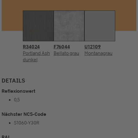
R34024
F76044
U12109
Portland Ash
Bellato grau
Montanagrau
dunkel
DETAILS
Reflexionswert
0,5
Nächster NCS-Code
S1060-Y30R
RAL