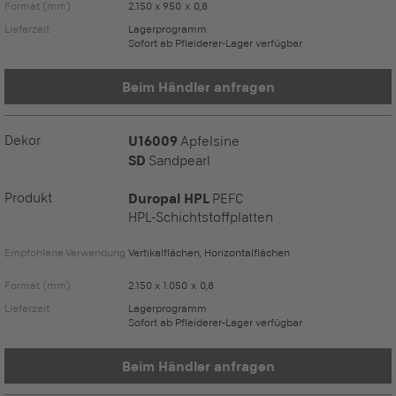
Format (mm)
2.150 x 950 x 0,8
Lieferzeit
Lagerprogramm
Sofort ab Pfleiderer-Lager verfügbar
Beim Händler anfragen
Dekor
U16009
Apfelsine
SD
Sandpearl
Produkt
Duropal HPL
PEFC
HPL-Schichtstoffplatten
Empfohlene Verwendung
Vertikalflächen, Horizontalflächen
Format (mm)
2.150 x 1.050 x 0,8
Lieferzeit
Lagerprogramm
Sofort ab Pfleiderer-Lager verfügbar
Beim Händler anfragen