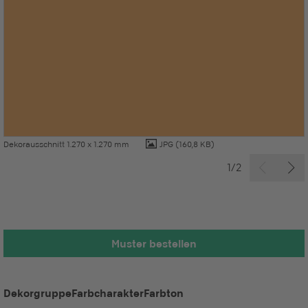
Dekorausschnitt 1.270 x 1.270 mm
JPG
(160,8 KB)
1/2
Muster bestellen
Dekorgruppe
Farbcharakter
Farbton