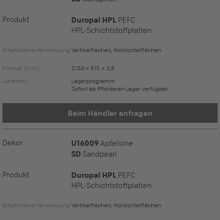
Produkt
Duropal HPL
PEFC
HPL-Schichtstoffplatten
Empfohlene Verwendung
Vertikalflächen, Horizontalflächen
Format (mm)
2.150 x 915 x 0,8
Lieferzeit
Lagerprogramm
Sofort ab Pfleiderer-Lager verfügbar
Beim Händler anfragen
Dekor
U16009
Apfelsine
SD
Sandpearl
Produkt
Duropal HPL
PEFC
HPL-Schichtstoffplatten
Empfohlene Verwendung
Vertikalflächen, Horizontalflächen