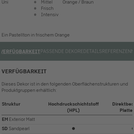
Uni
Mittel
Orange / Braun
Frisch
Intensiv
Ein Pastellton in frischem Orange
PASSENDE DEKORE
DETAILS
REFERENZEN
VERFÜGBARKEIT
VERFÜGBARKEIT
Dieses Dekor ist in den folgenden Oberflächenstrukturen und
Produktgruppen erhältlich:
Struktur
Hochdruckschichtstoff
Direktbes
(HPL)
Platte
EM
Exterior Matt
SD
Sandpearl
⏺