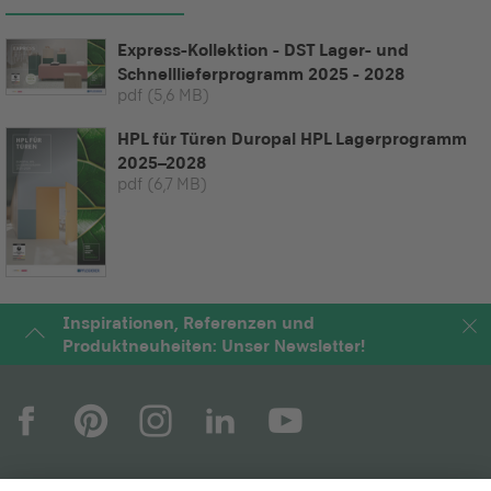
Express-Kollektion - DST Lager- und
Schnelllieferprogramm 2025 - 2028
pdf
(5,6 MB)
HPL für Türen Duropal HPL Lagerprogramm
2025–2028
pdf
(6,7 MB)
Inspirationen, Referenzen und
Produktneuheiten: Unser Newsletter!
UNTERNEHMEN
MAGAZIN