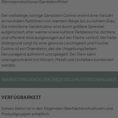
Steinreproduktionen
Sandstein
Mittel
Der vielfarbige, körnige Sandstein Colima vereint eine Vielzahl
an neutralen Farbtönen von warmem Beige bis zu kühlem Grau.
Die mikrofeine Sandstruktur wird durch größere Sprenkel
aufgelockert, eher warme sowie kühlere Farbbereiche, dichtere
und offenere sind ausgewogen auf der Fläche verteilt. Der helle
Untergrund sorgt für eine gewisse Leichtigkeit und Frische.
Colima ist ein Chamäleon, das die Umgebungsfarben
hervorragend aufnimmt und spiegelt. Der Stein kann
uneingeschränkt mit Hölzern, Metall und Unifarben kombiniert
werden.
ÜGBARKEIT
PASSENDE DEKORE
DETAILS
MUSTER
DOWNLOADS
VERFÜGBARKEIT
Dieses Dekor ist in den folgenden Oberflächenstrukturen und
Produktgruppen erhältlich: