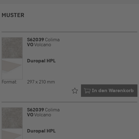
MUSTER
S62039
Colima
VO
Volcano
Duropal HPL
Format:
297 x 210 mm
Bereits in Ihrem
In den Warenkorb
S62039
Colima
VO
Volcano
Duropal HPL