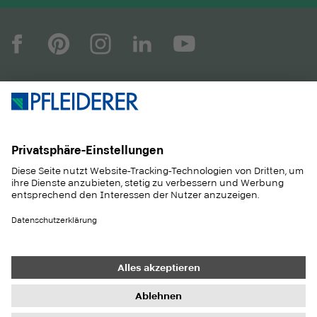
UNTERNEHMEN
MAGAZIN
PRODUKTE
SERVICE
ANWENDUNGEN
KARRIERE
NACHHALTIGKEIT
KONTAKT
REFERENZEN
SHOP
Heller Holz
JURA-Spedition GmbH
Kontakt
Einkauf
Impressum
Datenschutz-Einstellungen
Datenschutz
Informationspflichten
AGB
Newsletter