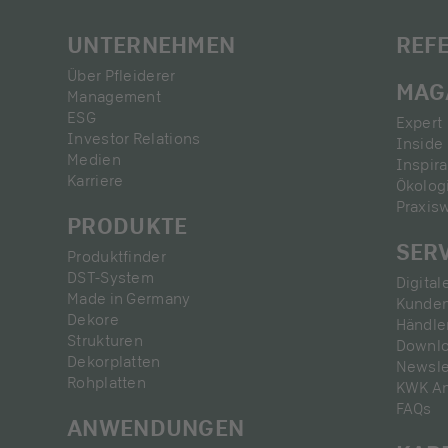
UNTERNEHMEN
REF
Über Pfleiderer
MAG
Management
ESG
Expert 
Investor Relations
Inside 
Medien
Inspira
Karriere
Ökolog
Praxis
PRODUKTE
SER
Produktfinder
DST-System
Digital
Made in Germany
Kunden
Dekore
Händle
Strukturen
Downl
Dekorplatten
Newsle
Rohplatten
KWK A
FAQs
ANWENDUNGEN