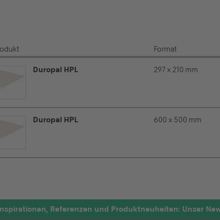
rodukt
Format
Duropal HPL
297 x 210 mm
Duropal HPL
600 x 500 mm
nspirationen, Referenzen und Produktneuheiten: Unser News