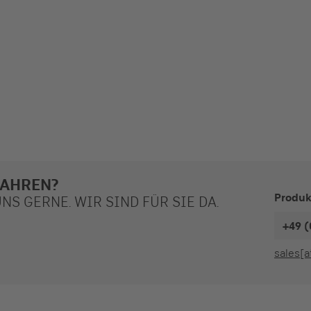
FAHREN?
Produk
S GERNE. WIR SIND FÜR SIE DA.
+49 (
sales[a