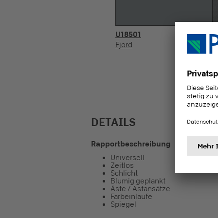
U18501
F
Fjord
K
DETAILS
Rapportbeschreibung
Universell
Zeitlos
Schlicht
Blumig geplankt
Äste / Astansätze
Farbeinläufe
Spiegel