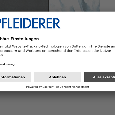
76111
F79031
S
ito Stahl
Jungle blue
Cl
1/2