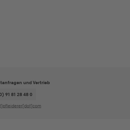
tanfragen und Vertrieb
0) 91 81 28 48 0
t]pfleiderer[dot]com