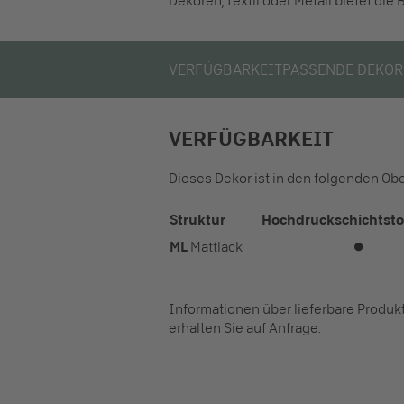
Dekoren, Textil oder Metall bietet di
VERFÜGBARKEIT
PASSENDE DEKOR
VERFÜGBARKEIT
Dieses Dekor ist in den folgenden Ob
Struktur
Hochdruckschichtsto
ML
Mattlack
⏺
Informationen über lieferbare Produ
erhalten Sie auf Anfrage.