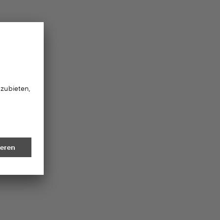
60036
assic Beton