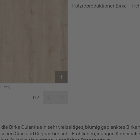
Holzreproduktionen
Birke
Hel
,0 MB)
1/2
st die Birke Oulanka ein sehr vielseitiges, blumig geplanktes Birke
wischen Grau und Cognac besticht. Fröhlichen, mutigen Kombinati