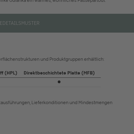
e Birke Oulanka ein warmes, wohnliches Passepartout.
E
DETAILS
MUSTER
erflächenstrukturen und Produktgruppen erhältlich:
ff (HPL)
Direktbeschichtete Platte (MFB)
⏺
ktausführungen, Lieferkonditionen und Mindestmengen