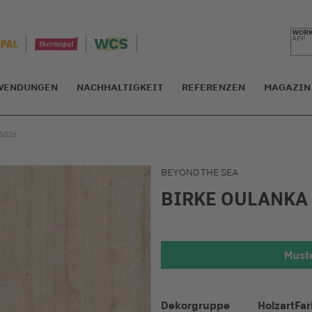
WENDUNGEN
NACHHALTIGKEIT
REFERENZEN
MAGAZIN
5026
BEYOND THE SEA
BIRKE OULANKA
Muste
Detailansic
Dekorgruppe
Holzart
Far