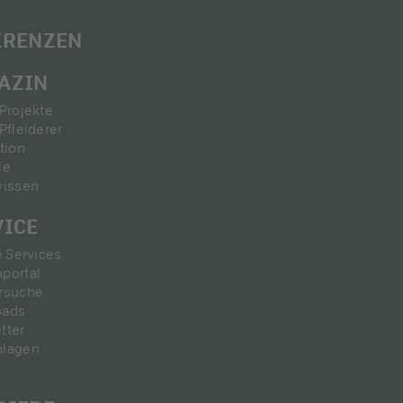
ERENZEN
AZIN
Projekte
Pfleiderer
tion
ie
wissen
VICE
e Services
portal
rsuche
oads
tter
nlagen