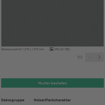
Dekorausschnitt 1.270 x 1.270 mm
JPG
(5,1 MB)
1/2
Muster bestellen
Dekorgruppe
Holzart
Farbcharakter