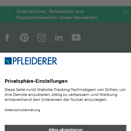
Inspirationen, Referenzen und
Produktneuheiten: Unser Newsletter!
UNTERNEHMEN
MAGAZIN
PRODUKTE
SERVICE
ANWENDUNGEN
KARRIERE
NACHHALTIGKEIT
KONTAKT
REFERENZEN
SHOP
Heller Holz
JURA-Spedition GmbH