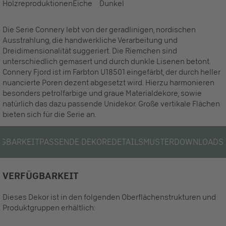
Holzreproduktionen
Eiche
Dunkel
Die Serie Connery lebt von der geradlinigen, nordischen
Ausstrahlung, die handwerkliche Verarbeitung und
Dreidimensionalität suggeriert. Die Riemchen sind
unterschiedlich gemasert und durch dunkle Lisenen betont.
Connery Fjord ist im Farbton U18501 eingefärbt, der durch heller
nuancierte Poren dezent abgesetzt wird. Hierzu harmonieren
besonders petrolfarbige und graue Materialdekore, sowie
natürlich das dazu passende Unidekor. Große vertikale Flächen
bieten sich für die Serie an.
ÜGBARKEIT
PASSENDE DEKORE
DETAILS
MUSTER
DOWNLOADS
VERFÜGBARKEIT
Dieses Dekor ist in den folgenden Oberflächenstrukturen und
Produktgruppen erhältlich: