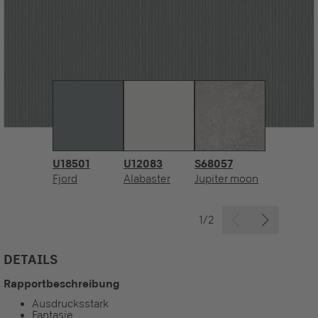
U18501
U12083
S68057
Fjord
Alabaster
Jupiter moon
1/2
DETAILS
Rapportbeschreibung
Ausdrucksstark
Fantasie