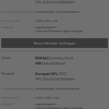
HPL-Schichtstoffplatten
Empfohlene Verwendung
Vertikalflächen, Horizontalflächen
Format (mm)
2.150 x 950 x 0,8
Lieferzeit
Lagerprogramm
Sofort ab Pfleiderer-Lager verfügbar
Beim Händler anfragen
Dekor
R20462
Connery Fjord
NW
Natural Wood
Produkt
Duropal HPL
PEFC
HPL-Schichtstoffplatten
Empfohlene Verwendung
Vertikalflächen, Horizontalflächen
Format (mm)
2.150 x 1.050 x 0,8
Lieferzeit
Lagerprogramm
Sofort ab Pfleiderer-Lager verfügbar