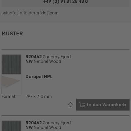
+49 (0) 91 81 28 48 0
sales[at]pfleiderer[dot]com
MUSTER
R20462
Connery Fjord
NW
Natural Wood
Duropal HPL
Format:
297 x 210 mm
Bereits in Ihrem
In den Warenkorb
R20462
Connery Fjord
NW
Natural Wood