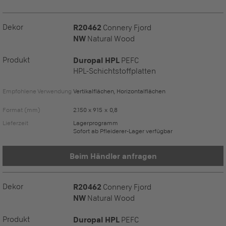
Dekor
R20462
Connery Fjord
NW
Natural Wood
Produkt
Duropal HPL
PEFC
HPL-Schichtstoffplatten
Empfohlene Verwendung
Vertikalflächen, Horizontalflächen
Format (mm)
2.150 x 915 x 0,8
Lieferzeit
Lagerprogramm
Sofort ab Pfleiderer-Lager verfügbar
Beim Händler anfragen
Dekor
R20462
Connery Fjord
NW
Natural Wood
Produkt
Duropal HPL
PEFC