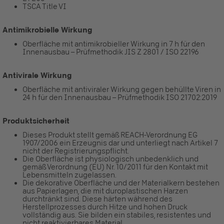
TSCA Title VI
Antimikrobielle Wirkung
Oberfläche mit antimikrobieller Wirkung in 7 h für den
Innenausbau – Prüfmethodik JIS Z 2801 / ISO 22196
Antivirale Wirkung
Oberfläche mit antiviraler Wirkung gegen behüllte Viren in
24 h für den Innenausbau – Prüfmethodik ISO 21702:2019
Produktsicherheit
Dieses Produkt stellt gemäß REACH-Verordnung EG
1907/2006 ein Erzeugnis dar und unterliegt nach Artikel 7
nicht der Registrierungspflicht.
Die Oberfläche ist physiologisch unbedenklich und
gemäß Verordnung (EU) Nr. 10/2011 für den Kontakt mit
Lebensmitteln zugelassen.
Die dekorative Oberfläche und der Materialkern bestehen
aus Papierlagen, die mit duroplastischen Harzen
durchtränkt sind. Diese härten während des
Herstellprozesses durch Hitze und hohen Druck
vollständig aus. Sie bilden ein stabiles, resistentes und
nicht reaktivierbares Material.