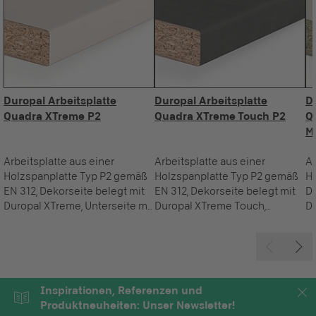
Duropal Arbeitsplatte
Duropal Arbeitsplatte
D
Quadra XTreme P2
Quadra XTreme Touch P2
Q
M
Arbeitsplatte aus einer
Arbeitsplatte aus einer
Ar
Holzspanplatte Typ P2 gemäß
Holzspanplatte Typ P2 gemäß
Ho
EN 312, Dekorseite belegt mit
EN 312, Dekorseite belegt mit
D
Duropal XTreme, Unterseite mit
Duropal XTreme Touch,
De
feuchtebeständigem
Unterseite mit
XT
Gegenzug. Die Postforming-
feuchtebeständigem
f
Vorderkante der Arbeitsplatte
Gegenzug. Die Postforming-
Ge
Quadra besitzt einen Radius
Vorderkante der Arbeitsplatte
Vo
von 3 mm, die Hinterkante ist
Quadra besitzt einen Radius
Qu
Inspirationen, Referenzen und
mit einer Schutzkante
von 3 mm, die Hinterkante ist
vo
Produktneuheiten: Unser Newsletter!
versiegelt. Als Variante ist sie
mit einer Schutzkante
mi