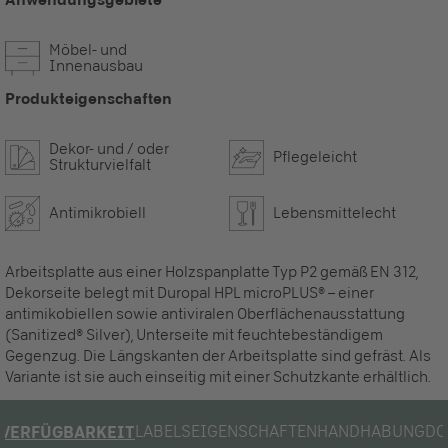
Möbel- und
Innenausbau
Produkteigenschaften
Dekor- und / oder
Pflegeleicht
Strukturvielfalt
Antimikrobiell
Lebensmittelecht
Arbeitsplatte aus einer Holzspanplatte Typ P2 gemäß EN 312,
Dekorseite belegt mit Duropal HPL microPLUS® – einer
antimikobiellen sowie antiviralen Oberflächenausstattung
(Sanitized® Silver), Unterseite mit feuchtebeständigem
Gegenzug. Die Längskanten der Arbeitsplatte sind gefräst. Als
Variante ist sie auch einseitig mit einer Schutzkante erhältlich.
LABELS
EIGENSCHAFTEN
HANDHABUNG
DO
VERFÜGBARKEIT