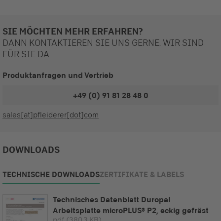
SIE MÖCHTEN MEHR ERFAHREN?
DANN KONTAKTIEREN SIE UNS GERNE. WIR SIND
FÜR SIE DA.
Produktanfragen und Vertrieb
+49 (0) 91 81 28 48 0
sales[at]pfleiderer[dot]com
DOWNLOADS
TECHNISCHE DOWNLOADS
ZERTIFIKATE & LABELS
Technisches Datenblatt Duropal
Arbeitsplatte microPLUS® P2, eckig gefräst
pdf
(380,3 KB)