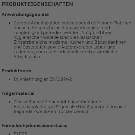
PRODUKTEIGENSCHAFTEN
Anwendungsgebiete
Duropal Arbeitsplatten haben überall dort einen Platz, wo
höchste Ansprüche an Strapazierfähigkeit und
Langlebigkeit gefordert werden. Aufgrund ihrer
hygienischen Vorteile sind die klassischen
Einsatzbereiche moderne Küchen und Bäder, Kantinen
und Gaststätten sowie Arztpraxen, der Labor- und
Ladenbau, aber auch industrielle und gewerbliche
Arbeitsplätze.
Produktnorm
In Anlehnung an EN 13894-2
Trägermaterial
ClassicBoard P2: Harnstoffharzgebundene
Holzspanplatte Typ P2 gemäß EN 312, geeignet für nicht
tragende Zwecke im Trockenbereich.
Formaldehydemissionsklasse
E1 E05