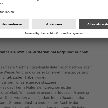
Nachhaltigkeit – und das ist eins unserer
wesentlichsten Ziele. Als Rotpunkt wollen
wir mit anderen Materialien, mit mehr
Materialeffizienz und mit innovativen Ideen
unsere gesellschaftliche Verantwortung
wahrnehmen – also auf der einen Seite ein
sicher, verlässlicher Arbeitgeber sein, auf
der anderen etwas für die Umwelt tun.
gkeitsziele bzw. ESG-Kriterien bei Rotpunkt Küchen
ass unsere Nachhaltigkeitsaktivitäten auch nachweisbar
dene Weise: Aufgrund unserer Unternehmensgröße sind
lichtet. Zudem haben wir ein
, in dem unsere gerade skizzieren
 es das Thema Materialeffizienz, sei es der
otovoltaik. Wir haben in unserem Neubau in Bünde ja
dem Dach werden wir auf jedem freien Quadratmeter
seres Stroms selbst zu produzieren. Auch in der
 gehen. Und es gibt noch andere Aktionen: Wir haben