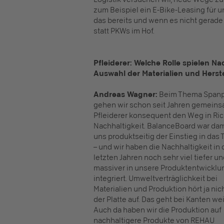
zum Beispiel ein E-Bike-Leasing für un
das bereits und wenn es nicht gerade 
statt PKWs im Hof.
Pfleiderer: Welche Rolle spielen Na
Auswahl der Materialien und Herst
Andreas Wagner:
Beim Thema Spanp
gehen wir schon seit Jahren gemeins
Pfleiderer konsequent den Weg in Ri
Nachhaltigkeit. BalanceBoard war dam
uns produktseitig der Einstieg in das
– und wir haben die Nachhaltigkeit in
letzten Jahren noch sehr viel tiefer u
massiver in unsere Produktentwicklu
integriert. Umweltverträglichkeit bei
Materialien und Produktion hört ja nic
der Platte auf. Das geht bei Kanten wei
Auch da haben wir die Produktion auf
nachhaltigere Produkte von REHAU