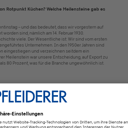
 von Rotpunkt Küchen? Welche Meilensteine gab es
ntinstag – und das bedeutet, dass wir vorgestern auf
 worden sind, nämlich am 14. Februar 1930.
chichte viele. Der Wesentliche ist: Wir sind vom ersten
iliengeführtes Unternehmen. In den 1950er Jahren sind
ion eingestiegen und verzeichnen seitdem ein
rer Meilenstein war unsere Entscheidung, auf Export zu
 als 80 Prozent, was für die Branche ungewöhnlich ist.
ternehmensziele verfolgt Rotpunkt Küchen?
Andreas Wagner:
Irgendwann habe ich
einmal gesagt, dass wir nicht die günstigste
weiße Küche produzieren können, wohl aber
die grünste! Nicht im Sinne des Farbtons
natürlich, sondern hinsichtlich der