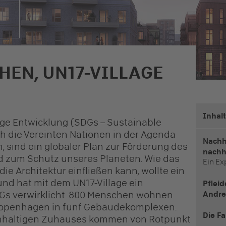
HEN, UN17-VILLAGE
Inhal
tige Entwicklung (SDGs – Sustainable
h die Vereinten Nationen in der Agenda
Nachh
 sind ein globaler Plan zur Förderung des
nachh
 zum Schutz unseres Planeten. Wie das
Ein Ex
e Architektur einfließen kann, wollte ein
nd hat mit dem UN17-Village ein
Pfleid
Gs verwirklicht. 800 Menschen wohnen
Andre
Kopenhagen in fünf Gebäudekomplexen.
Die F
chhaltigen Zuhauses kommen von Rotpunkt