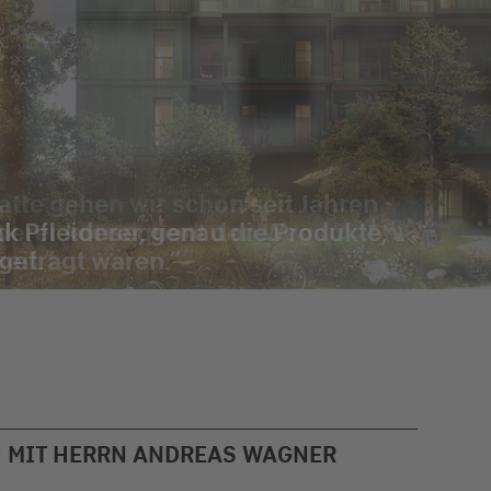
tte gehen wir schon seit Jahren
derer konsequent den Weg in
eit.
H MIT HERRN ANDREAS WAGNER