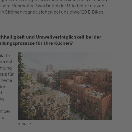
sere Mitarbeiter. Zwei Drittel der Mitarbeiter nutzen
in Strömen regnet, stehen bei uns etwa 120 E-Bikes
chhaltigkeit und Umweltverträglichkeit bei der
ellungsprozesse für Ihre Küchen?
latte
am mit
chtung
als für
 Thema
 den
nd
ng
ht bei
ter.
© NREP