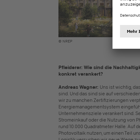
© NREP
Pfleiderer: Wie sind die Nachhalti
konkret verankert?
Andreas Wagner:
Uns ist wichtig, d
sind. Und das sind sie auf verschie
wir zu manchen Zertifizierungen verpf
Energiemanagementsystem eingeführt
Unternehmensziele verankert sind. Sei
Stromeinkauf oder die Nutzung von Ph
rund 10.000 Quadratmeter Halle. Auf 
Photovoltaik nutzen, um einen Teil un
Logistik versuchen wir, neue Wege zu