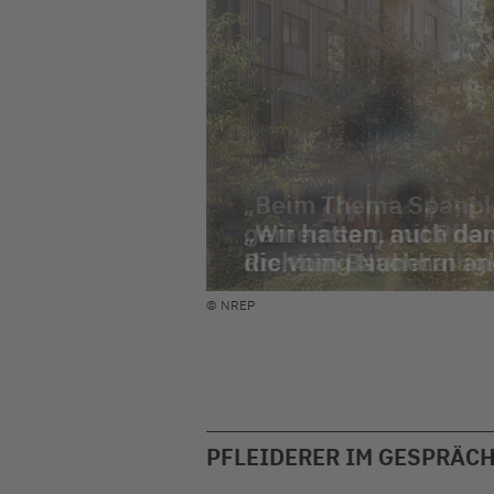
Beim Thema Spanpla
gemeinsam mit Pflei
Richtung Nachhaltigk
© NREP
PFLEIDERER IM GESPRÄC