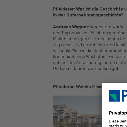
Pfleiderer: Was ist die Geschichte
in der Unternehmensgeschichte?
Andreas Wagner:
Vorgestern war Vale
den Tag genau vor 94 Jahren gegründet
Meilensteine gab es in der langen Ges
Tag an bis jetzt ein inhaber- und fam
wir schließlich in die Küchenprodukt
kontinuierliches Wachstum. Ein weite
setzen. Der Anteil beträgt heute mehr
Und damit fahren wir ziemlich gut.
Pfleiderer: Welche Mission und Un