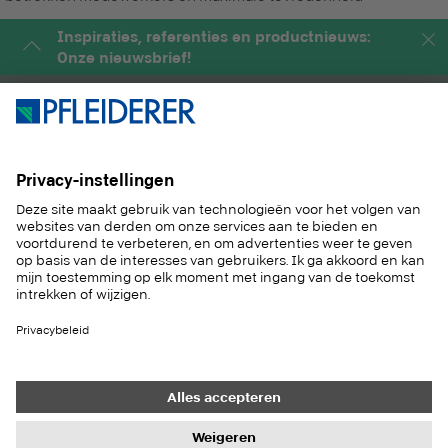
Inspiraties, referenties en productnieuws:
Onze nieuwsbrief!
PRODUCTEN
MAGAZINE
OPLOSSINGEN
SERVICE
DUURZAAM
CONTACT
REFERENTIES
STALENSERVICE
Contact
Inkoop
Impressum
Instellingen gegevensbeveiliging
Gegevensbescherming