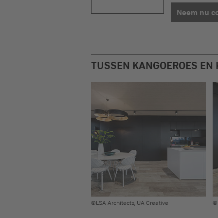
Neem nu co
TUSSEN KANGOEROES EN K
©LSA Architects, UA Creative
©L