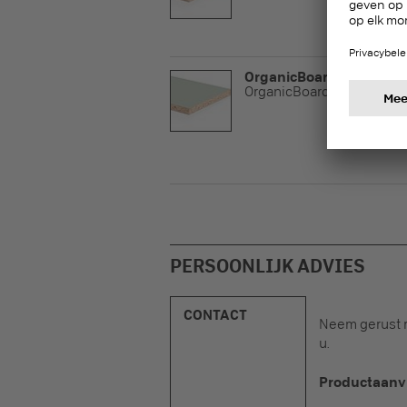
OrganicBoard Pure P2
OrganicBoard
PERSOONLIJK ADVIES
CONTACT
Neem gerust r
u.
Productaanv