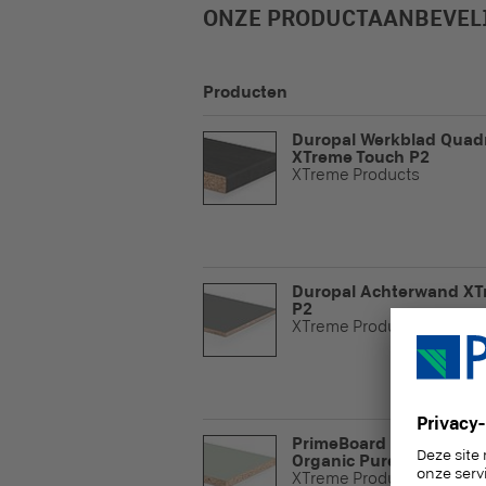
ONZE PRODUCTAANBEVEL
Producten
Duropal Werkblad Quad
XTreme Touch P2
XTreme Products
Duropal Achterwand X
P2
XTreme Products
PrimeBoard XTreme Mat
Organic Pure P2
XTreme Products