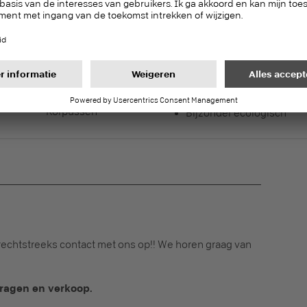
structuur
Bijzonder ecologisch
Meubelfront
Onderhoudsvriendelijk
Diversiteit in decor en/of
structuur
Geschikt voor
levensmiddelen
Korpussen
Bijzonder ecologisch
echtstreeks contact met ons op!! We horen graag van
ragen en verkoop.