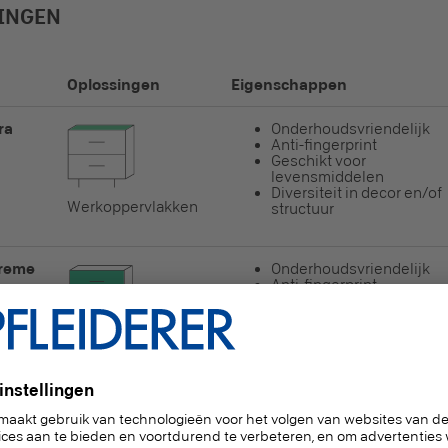
INGEN
Oplossingen
Eigenschappen
ra
Onderhoudsvriendelijk
Anti-fingerprint
Geschikt voor
levensmiddelen
Diversiteit in decor en/of
Werkoppervlakken
structuur
Treme
Onderhoudsvriendelijk
Anti-fingerprint
Geschikt voor
levensmiddelen
Diversiteit in decor en/of
Achterwand
structuur
t
Onderhoudsvriendelijk
Anti-fingerprint
Diversiteit in decor en/of