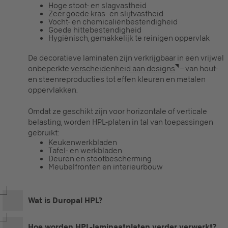
Hoge stoot- en slagvastheid
Zeer goede kras- en slijtvastheid
Vocht- en chemicaliënbestendigheid
Goede hittebestendigheid
Hygiënisch, gemakkelijk te reinigen oppervlak
De decoratieve laminaten zijn verkrijgbaar in een vrijwel
onbeperkte
verscheidenheid aan designs
– van hout-
en steenreproducties tot effen kleuren en metalen
oppervlakken.
Omdat ze geschikt zijn voor horizontale of verticale
belasting, worden HPL-platen in tal van toepassingen
gebruikt:
Keukenwerkbladen
Tafel- en werkbladen
Deuren en stootbescherming
Meubelfronten en interieurbouw
Wat is Duropal HPL?
Hoe worden HPL-laminaatplaten verder verwerkt?