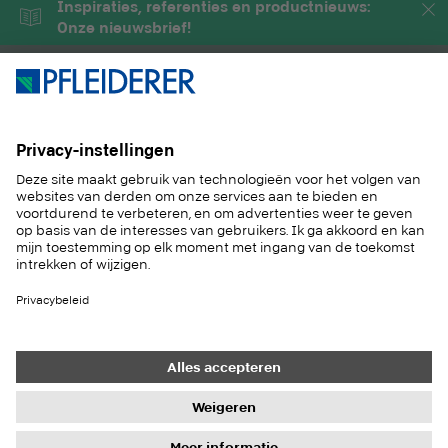
Inspiraties, referenties en productnieuws:
Onze nieuwsbrief!
PRODUCTEN
MAGAZINE
OPLOSSINGEN
SERVICE
DUURZAAM
CONTACT
REFERENTIES
STALENSERVICE
Contact
Inkoop
Impressum
Instellingen gegevensbeveiliging
Gegevensbescherming
Informatieplichten
Algemene voorwaarden
Nieuwsbrief