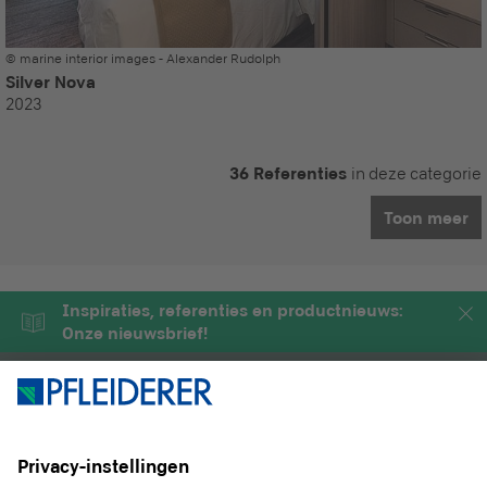
© marine interior images - Alexander Rudolph
Silver Nova
2023
36 Referenties
in deze categorie
Toon meer
Inspiraties, referenties en productnieuws:
Onze nieuwsbrief!
PRODUCTEN
MAGAZINE