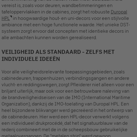
vereist is, zoals voor deuren, wandbetimmeringen en
tafeloppervlakken in de cabines, zorgt het robuuste
Duropal
HPL
in hoogwaardige hout- en uni-decors voor een stijlvolle
ambiance met een hoge functionele waarde. Het unieke DST-
systeem zorgt ervoor dat concepten met identieke decors in
alle ambachten kunnen worden gerealiseerd.
VEILIGHEID ALS STANDAARD - ZELFS MET
INDIVIDUELE IDEEËN
Voor alle veiligheidsrelevante toepassingsgebieden, zoals
cabinedeuren, trappenhuizen, verbindingsgangen en andere
vlucht- en reddingswegen, zorgt Pfleiderer niet alleen voor een
briljant uiterlijk, maar ook voor een betrouwbare naleving van
de brandveiligheidseisen van de IMO (International Maritime
Organization), dankzij de IMO-toelating van Duropal HPL. Een
heel bijzondere blikvanger werd gecreëerd in het ontwerp van
de cabinedeuren. Hier werd een HPL-decor verwerkt volgens
een individueel drukprocédé, dat het signatuurblauw van de
rederij combineert met de in de scheepsbouw gebruikelijke
metaalovergangen. De "metalen strip" werd gewoon