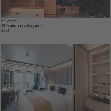
© VejnyWood
Off-road vrachtwagen
2024