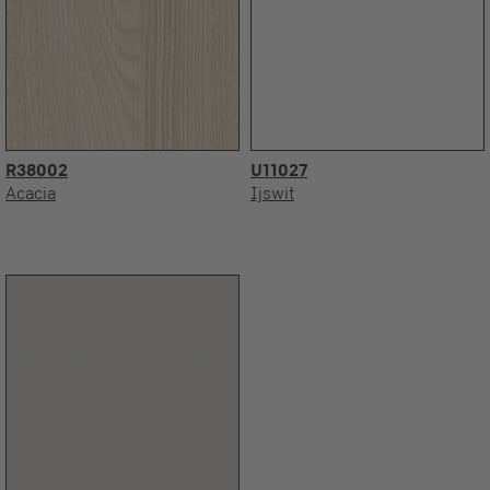
R38002
U11027
Acacia
Ijswit