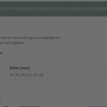
SCHAPPEN
BEHANDELING
INFOMATERIAAL
DOWNLOADS
VERW
ucten en de leveringsvoorwaarden en
 verkrijgbaar.
en
Dikte
(mm)
16 | 18 | 19 | 22 | 25 | 28
S