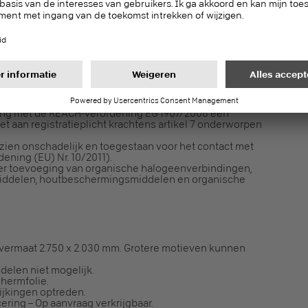
fect binnen 24 uur voor interieurafwerking –
2196
ming met de REACH-verordening EG 1907/2006 een
niet aan registratieplicht krachtens artikel 7 onderworpen
ezien onschadelijk en toegestaan voor het contact met
ning (EU) Nr. 10/2011).
der toevoeging van organische halogeenverbindingen,
iddelen, houtbeschermingsmiddelen en organische
 overmaat 2.750 x 2.030 mm. Grotere motieven kunnen
delen niet mogelijk.
hermfolie.
ijkingen optreden.
cering – Op aanvraag verkrijgbaar.