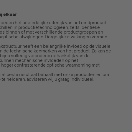
j elkaar
loeden het uiteindelijke uiterlijk van het eindproduct.
hillen in productietechnologieën, zelfs identieke
es binnen of met verschillende productgroepen en
 haptische afwijkingen. Dergelijke afwijkingen vormen
kstructuur heeft een belangrijke invloed op de visuele
en de technische kenmerken van het product. Zo kan de
ijna volledig veranderen afhankelijk van de
 kunnen mechanische invloeden op het
n hoger contrasterende optische waarneming met
d het beste resultaat behaalt met onze producten en om
te helderen, adviseren wij u graag individueel.