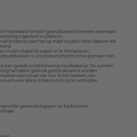
otief standaard rondom geproduceerd met een overmaat
omstig ingesteld snijtekens.
n niet bindend, voor het op maat snijden moet daarom elk
leerd.
en in een stapel te zagen of te formatteren.
zijde afdrukken is uit productietechnische gronden niet
is een goede conditionering noodzakelijk. De ruimten
tig het latere gebruik geklimatiseerd worden.
 moeten een straal van min. 8 mm hebben, om
eventuele latere scheurvorming te vermijden.
ingezette gereedschappen op traditionele
rkbaar.
hikt.