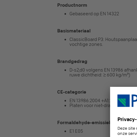
Productnorm
Gebaseerd op EN 14322
Basismateriaal
ClassicBoard P3: Houtspaanplaat
vochtige zones.
Brandgedrag
D-s2,d0 volgens EN 13986 afhanke
ruwe dichtheid: ≥ 600 kg/m³)
CE-categorie
EN 13986:2004 +A1:2015
Platen voor niet-dragende doele
Formaldehyde-emissieklasse
E1 E05