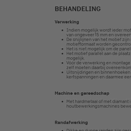
BEHANDELING
Verwerking
Indien mogelijk wordt ieder m
van ongeveer 15 mm en overeenk
De snijlijnen van het motief zij
motiefformaat worden gecontro
Het is niet mogelijk om de panel
Het motief parallel aan de plaat
mogelijk.
Vóór de verwerking en montage 
zelf moeten daarbij overeenkoms
Uitsnijdingen en binnenhoeken
kerfspanningen en daarmee een 
Machine en gereedschap
Met hardmetaal of met diamant 
houtbewerkingsmachines bewe
Randafwerking
Dikke en dunne randen zijn gesc