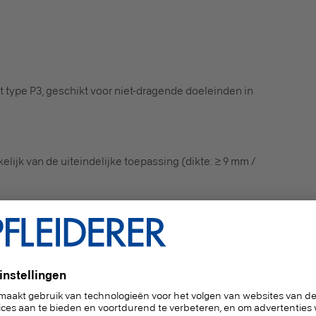
 type P3, geschikt voor niet-dragende doeleinden in
lijk van de uiteindelijke toepassing (dikte: ≥ 9 mm /
inden voor gebruik in vochtige ruimtes