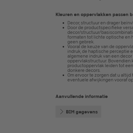
Kleuren en oppervlakken passen bi
Decor, structuur en drager beïnv
Door de productspecifieke versc
decor/structuur/basiscombinati
formaten tot lichte optische en
geen gebrek.
Vooral de keuze van de oppervla
indruk, de haptische perceptie 
algemene indruk van een decor b
oppervlakstructuur. Bovendien
productoppervlak leiden tot ee
donkere decors.
Om ervoor te zorgen dat u altij
eventuele afwijkingen vooraf op 
Aanvullende informatie
BIM gegevens