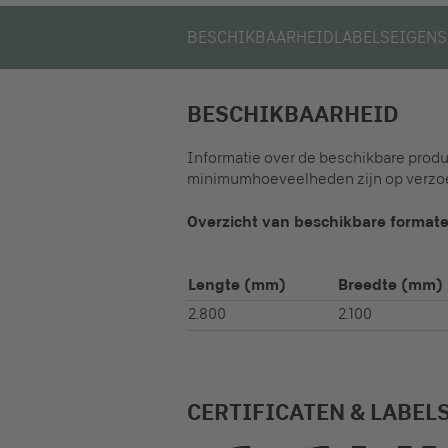
BESCHIKBAARHEID
LABELS
EIGEN
BESCHIKBAARHEID
Informatie over de beschikbare prod
minimumhoeveelheden zijn op verzoek
Overzicht van beschikbare format
Lengte
(mm)
Breedte
(mm)
2.800
2.100
CERTIFICATEN & LABEL