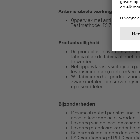
Antimicrobiële werking
Oppervlak met antimicrobiële ef
Testmethode JIS Z 2801 / ISO 2
Productveiligheid
Dit product is in overeenstem
fabricaat en dit fabricaat hoeft 
te worden.
Het oppervlak is fysiologisch g
levensmiddelen (conform Verorde
Wij fabriceren het product zon
zware metalen, conserveringsm
oplosmiddelen.
Bijzonderheden
Maximaal motief per plaat incl.
naast elkaar geplaatst worden.
Levering van op maat gezaagde 
Levering standaard zonder besc
Bij herdrukken kunnen kleurafw
FSC-certificering of PEFC-certifi