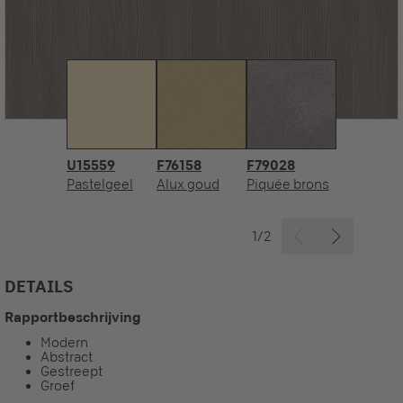
U15559
F76158
F79028
Pastelgeel
Alux goud
Piquée brons
1/2
DETAILS
Rapportbeschrijving
Modern
Abstract
Gestreept
Groef