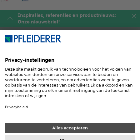
Inspiraties, referenties en productnieuws:
Onze nieuwsbrief!
PRODUCTEN
MAGAZINE
OPLOSSINGEN
SERVICE
DUURZAAM
CONTACT
REFERENTIES
STALENSERVICE
Contact
Inkoop
Impressum
Instellingen gegevensbeveiliging
Gegevensbescherming