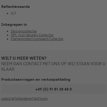
Reflectiewaarde
0,11
Inbegrepen in
Designcollectie
HPL voor deuren-Collectie
Flameprotect compact-Collectie
WILT U MEER WETEN?
NEEM DAN CONTACT MET ONS OP. WIJ STAAN VOOR U
KLAAR.
Productaanvragen en verkoopafdeling
+49 (0) 91 81 28 48 0
sales[at]pfleiderer[dot]com