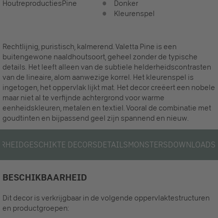
Houtreproducties
Pine
Donker
Kleurenspel
Rechtlijnig, puristisch, kalmerend. Valetta Pine is een
buitengewone naaldhoutsoort, geheel zonder de typische
details. Het leeft alleen van de subtiele helderheidscontrasten
van de lineaire, alom aanwezige korrel. Het kleurenspel is
ingetogen, het oppervlak lijkt mat. Het decor creëert een nobele
maar niet al te verfijnde achtergrond voor warme
eenheidskleuren, metalen en textiel. Vooral de combinatie met
goudtinten en bijpassend geel zijn spannend en nieuw.
RHEID
GESCHIKTE DECORS
DETAILS
MONSTERS
DOWNLOADS
BESCHIKBAARHEID
Dit decor is verkrijgbaar in de volgende oppervlaktestructuren
en productgroepen: