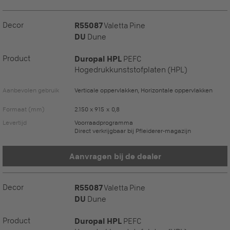
Decor
R55087
Valetta Pine
DU
Dune
Product
Duropal HPL
PEFC
Hogedrukkunststofplaten (HPL)
Aanbevolen gebruik
Verticale oppervlakken, Horizontale oppervlakken
Formaat (mm)
2.150 x 915 x 0,8
Levertijd
Voorraadprogramma
Direct verkrijgbaar bij Pfleiderer-magazijn
Aanvragen bij de dealer
Decor
R55087
Valetta Pine
DU
Dune
Product
Duropal HPL
PEFC