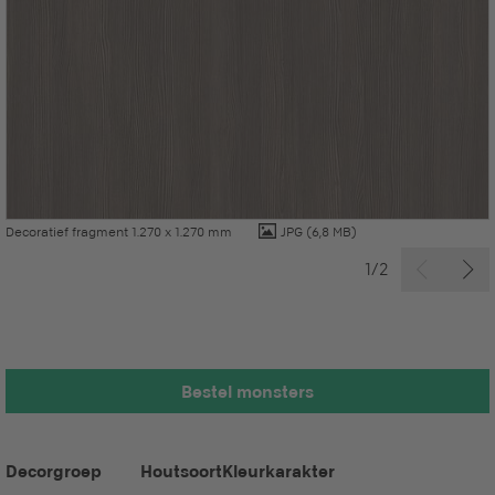
Decoratief fragment 1.270 x 1.270 mm
JPG
(6,8 MB)
1/2
Bestel monsters
Decorgroep
Houtsoort
Kleurkarakter