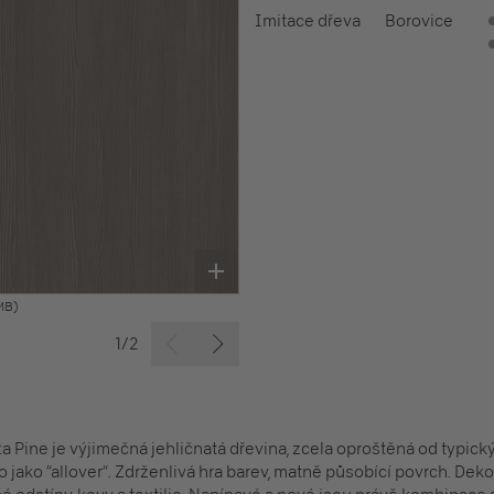
Imitace dřeva
Borovice
MB)
1/2
etta Pine je výjimečná jehličnatá dřevina, zcela oproštěná od typic
o jako “allover“. Zdrženlivá hra barev, matně působící povrch. Deko