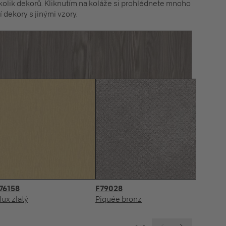
olik dekorů. Kliknutím na koláže si prohlédnete mnoho
 dekory s jinými vzory.
76158
F79028
U
lux zlatý
Piquée bronz
In