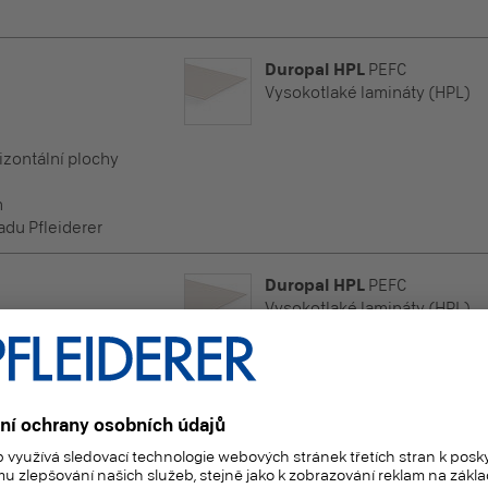
Duropal HPL
PEFC
Vysokotlaké lamináty (HPL)
rizontální plochy
m
adu Pfleiderer
Duropal HPL
PEFC
Vysokotlaké lamináty (HPL)
rizontální plochy
m
adu Pfleiderer