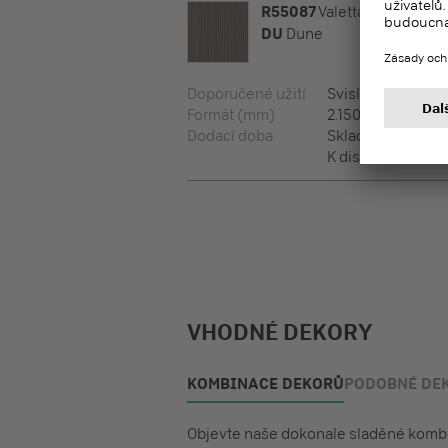
R55087
Valetta Pine
DU
Dune
Doporučené užití
Svislé plochy, Ho
Formát (mm)
2.150 x 1.050 x 0,8
Dodací doba
Skladový progra
K dispozici ze skl
VHODNÉ DEKORY
KOMBINACE DEKORŮ
PODOBNÉ DE
Objevte naše dokonale sladěné kombin