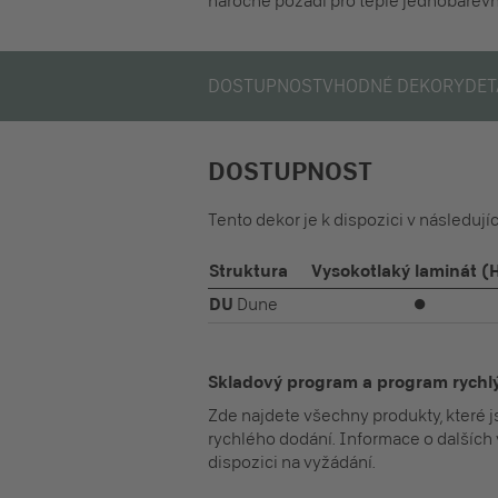
náročné pozadí pro teplé jednobarevné
DOSTUPNOST
VHODNÉ DEKORY
DET
DOSTUPNOST
Tento dekor je k dispozici v následuj
Struktura
Vysokotlaký laminát (
DU
Dune
⏺
Skladový program a program rych
Zde najdete všechny produkty, které 
rychlého dodání. Informace o dalších 
dispozici na vyžádání.