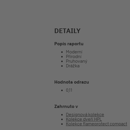
DETAILY
Popis raportu
Moderní
Přírodní
Pruhovaný
Drážka
Hodnota odrazu
0,11
Zahrnuto v
Designová kolekce
Kolekce dveří HPL
Kolekce flameprotect compact