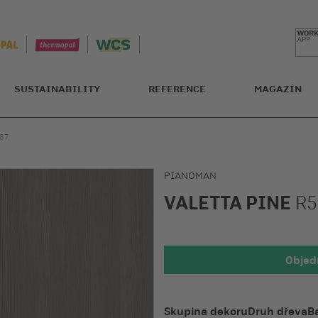
SUSTAINABILITY
REFERENCE
MAGAZÍN
087
PIANOMAN
VALETTA PINE
R5
Objed
Detailní náh
Skupina dekoru
Druh dřeva
B