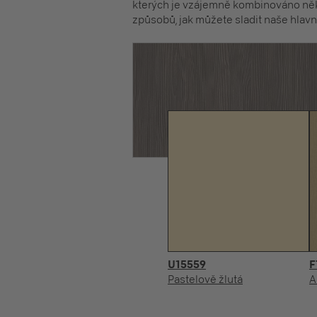
kterých je vzájemně kombinováno něk
způsobů, jak můžete sladit naše hlavní
U15559
F
Pastelově žlutá
A