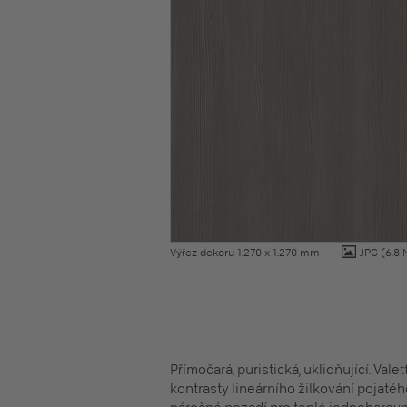
Výřez dekoru 1.270 x 1.270 mm
JPG
(6,8 
Přímočará, puristická, uklidňující. Val
kontrasty lineárního žilkování pojatéh