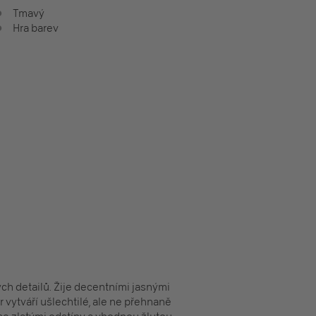
Tmavý
Hra barev
kých detailů. Žije decentními jasnými
r vytváří ušlechtilé, ale ne přehnaně