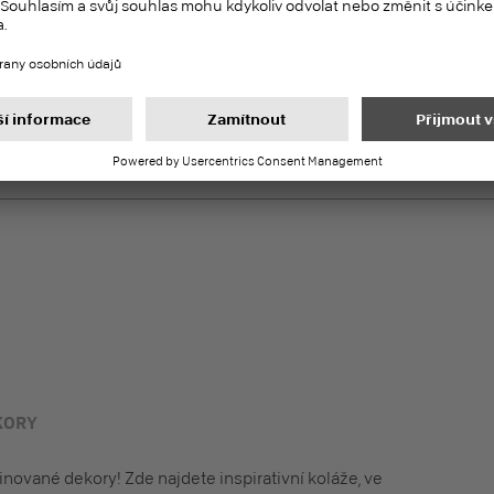
Duropal HPL
PEFC
Vysokotlaké lamináty (HPL)
rizontální plochy
m
adu Pfleiderer
KORY
ované dekory! Zde najdete inspirativní koláže, ve