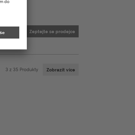
Zeptejte se prodejce
3
z
35
Produkty
Zobrazit více