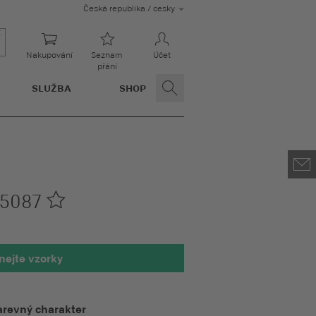
Česká republika / cesky
Nakupování
Seznam
Účet
přání
SLUŽBA
SHOP
5087
nejte vzorky
led 100 x 100 mm
arevný charakter