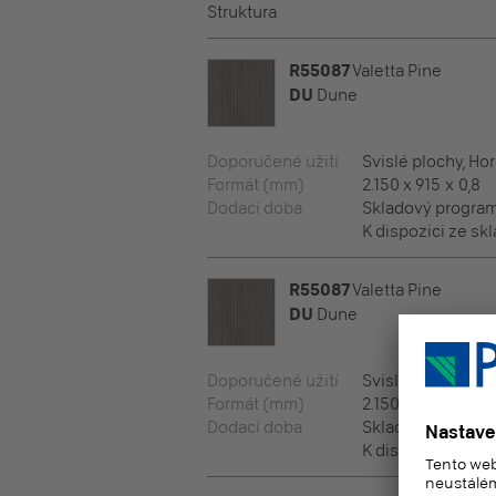
Struktura
R55087
Valetta Pine
DU
Dune
Doporučené užití
Svislé plochy, Ho
Formát (mm)
2.150 x 915 x 0,8
Dodací doba
Skladový progra
K dispozici ze skl
R55087
Valetta Pine
DU
Dune
Doporučené užití
Svislé plochy, Ho
Formát (mm)
2.150 x 950 x 0,8
Dodací doba
Skladový progra
K dispozici ze skl