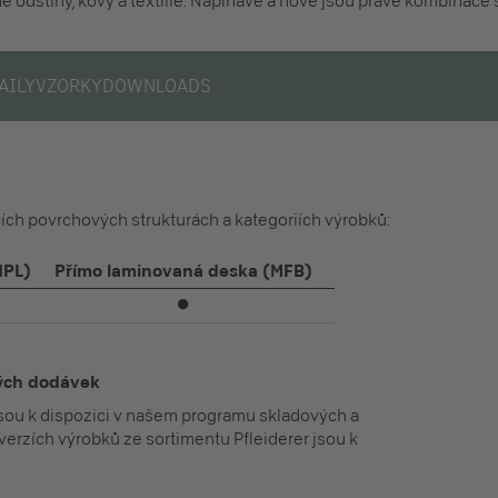
 odstíny, kovy a textilie. Napínavé a nové jsou právě kombinace 
AILY
VZORKY
DOWNLOADS
ících povrchových strukturách a kategoriích výrobků:
HPL)
Přímo laminovaná deska (MFB)
⏺
lých dodávek
jsou k dispozici v našem programu skladových a
verzích výrobků ze sortimentu Pfleiderer jsou k