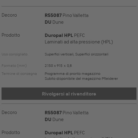
Decoro
R55087
Pino Valletta
DU
Dune
Prodotto
Duropal HPL
PEFC
Laminati ad alta pressione (HPL)
Uso consigliato
Superfici verticali, Superfici orizzontali
Formato (mm)
2.150 x 915 x 0,8
Termine di consegna
Programma di pronto magazzino
Subito disponibile dal magazzino Pfleiderer
Rivolgersi al rivenditore
Decoro
R55087
Pino Valletta
DU
Dune
Prodotto
Duropal HPL
PEFC