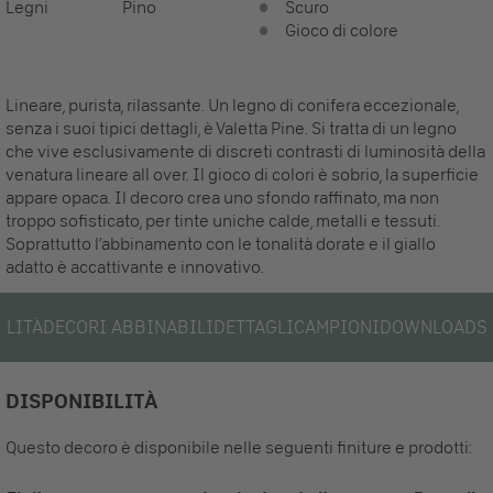
Legni
Pino
Scuro
Gioco di colore
Lineare, purista, rilassante. Un legno di conifera eccezionale,
senza i suoi tipici dettagli, è Valetta Pine. Si tratta di un legno
che vive esclusivamente di discreti contrasti di luminosità della
venatura lineare all over. Il gioco di colori è sobrio, la superficie
appare opaca. Il decoro crea uno sfondo raffinato, ma non
troppo sofisticato, per tinte uniche calde, metalli e tessuti.
Soprattutto l’abbinamento con le tonalità dorate e il giallo
adatto è accattivante e innovativo.
ILITÀ
DECORI ABBINABILI
DETTAGLI
CAMPIONI
DOWNLOADS
DISPONIBILITÀ
Questo decoro è disponibile nelle seguenti finiture e prodotti: