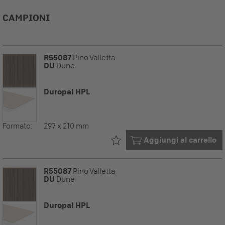
CAMPIONI
R55087
Pino Valletta
DU
Dune
Duropal HPL
Formato:
297 x 210 mm
Già nel tuo
Aggiungi al carrello
R55087
Pino Valletta
DU
Dune
Duropal HPL