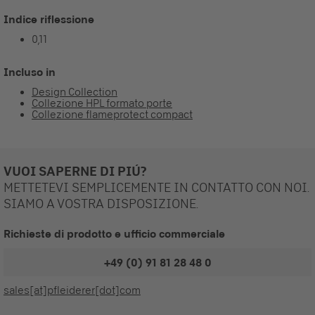
Indice riflessione
0,11
Incluso in
Design Collection
Collezione HPL formato porte
Collezione flameprotect compact
VUOI SAPERNE DI PIÚ?
METTETEVI SEMPLICEMENTE IN CONTATTO CON NOI.
SIAMO A VOSTRA DISPOSIZIONE.
Richieste di prodotto e ufficio commerciale
+49 (0) 91 81 28 48 0
sales[at]pfleiderer[dot]com