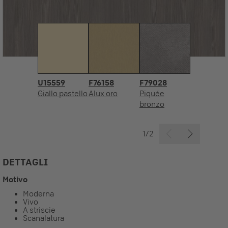
U15559
F76158
F79028
Giallo pastello
Alux oro
Piquée
bronzo
1/2
DETTAGLI
Motivo
Moderna
Vivo
A striscie
Scanalatura