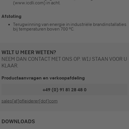
(www.icdli.com) in acht.
Afstoting
Terugwinning van energie in industriële brandinstallaties
bij temperaturen boven 700 °C.
WILT U MEER WETEN?
NEEM DAN CONTACT MET ONS OP. WIJ STAAN VOOR U
KLAAR.
Productaanvragen en verkoopafdeling
+49 (0) 91 81 28 48 0
sales[at]pfleiderer[dot]com
DOWNLOADS