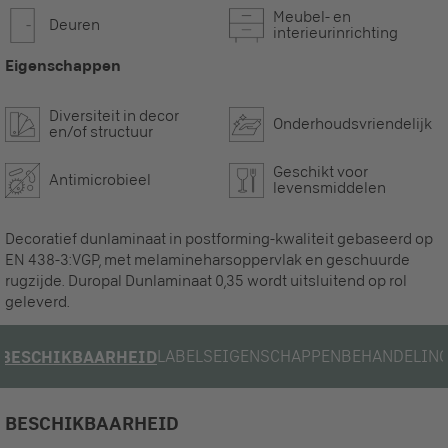
Meubel- en
Deuren
interieurinrichting
Eigenschappen
Diversiteit in decor
Onderhoudsvriendelijk
en/of structuur
Geschikt voor
Antimicrobieel
levensmiddelen
Decoratief dunlaminaat in postforming-kwaliteit gebaseerd op
EN 438-3:VGP, met melamineharsoppervlak en geschuurde
rugzijde. Duropal Dunlaminaat 0,35 wordt uitsluitend op rol
geleverd.
LABELS
EIGENSCHAPPEN
BEHANDELIN
BESCHIKBAARHEID
BESCHIKBAARHEID