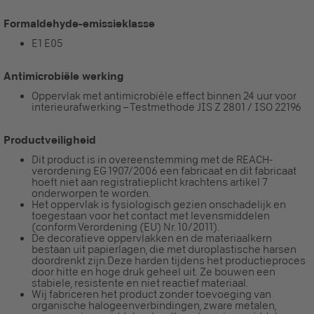
Formaldehyde-emissieklasse
E1 E05
Antimicrobiële werking
Oppervlak met antimicrobiële effect binnen 24 uur voor
interieurafwerking – Testmethode JIS Z 2801 / ISO 22196
Productveiligheid
Dit product is in overeenstemming met de REACH-
verordening EG 1907/2006 een fabricaat en dit fabricaat
hoeft niet aan registratieplicht krachtens artikel 7
onderworpen te worden.
Het oppervlak is fysiologisch gezien onschadelijk en
toegestaan voor het contact met levensmiddelen
(conform Verordening (EU) Nr. 10/2011).
De decoratieve oppervlakken en de materiaalkern
bestaan uit papierlagen, die met duroplastische harsen
doordrenkt zijn.Deze harden tijdens het productieproces
door hitte en hoge druk geheel uit. Ze bouwen een
stabiele, resistente en niet reactief materiaal.
Wij fabriceren het product zonder toevoeging van
organische halogeenverbindingen, zware metalen,