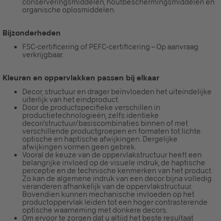
conserveringsmiddelen, houtbeschermingsmiddelen en
organische oplosmiddelen.
Bijzonderheden
FSC-certificering of PEFC-certificering – Op aanvraag
verkrijgbaar.
Kleuren en oppervlakken passen bij elkaar
Decor, structuur en drager beïnvloeden het uiteindelijke
uiterlijk van het eindproduct.
Door de productspecifieke verschillen in
productietechnologieën, zelfs identieke
decor/structuur/basiscombinaties binnen of met
verschillende productgroepen en formaten tot lichte
optische en haptische afwijkingen. Dergelijke
afwijkingen vormen geen gebrek.
Vooral de keuze van de oppervlakstructuur heeft een
belangrijke invloed op de visuele indruk, de haptische
perceptie en de technische kenmerken van het product.
Zo kan de algemene indruk van een decor bijna volledig
veranderen afhankelijk van de oppervlakstructuur.
Bovendien kunnen mechanische invloeden op het
productoppervlak leiden tot een hoger contrasterende
optische waarneming met donkere decors.
Om ervoor te zorgen dat u altijd het beste resultaat