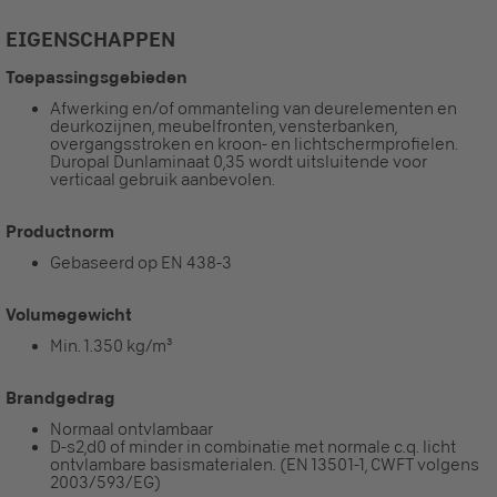
EIGENSCHAPPEN
Toepassingsgebieden
Afwerking en/of ommanteling van deurelementen en
deurkozijnen, meubelfronten, vensterbanken,
overgangsstroken en kroon- en lichtschermprofielen.
Duropal Dunlaminaat 0,35 wordt uitsluitende voor
verticaal gebruik aanbevolen.
Productnorm
Gebaseerd op EN 438-3
Volumegewicht
Min. 1.350 kg/m³
Brandgedrag
Normaal ontvlambaar
D-s2,d0 of minder in combinatie met normale c.q. licht
ontvlambare basismaterialen. (EN 13501-1, CWFT volgens
2003/593/EG)