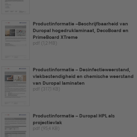
Productinformatie –Beschrijfbaarheid van
Duropal hogedruklaminaat, DecoBoard en
PrimeBoard XTreme
pdf
(1,2 MB)
Productinformatie – Desinfectieweerstand,
vlekbestendigheid en chemische weerstand
van Duropal laminaten
pdf
(317,1 KB)
Productinformatie – Duropal HPL als
projectievlak
pdf
(95,4 KB)