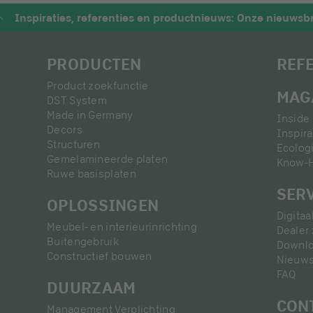
Inspiraties, referenties en productnieuws: Onze nieuwsbr
PRODUCTEN
REF
Product zoekfunctie
MAG
DST System
Made in Germany
Inside 
Decors
Inspira
Structuren
Ecolog
Gemelamineerde platen
Know-
Ruwe basisplaten
SER
OPLOSSINGEN
Digita
Meubel- en interieurinrichting
Dealer
Buitengebruik
Downl
Constructief bouwen
Nieuws
FAQ
DUURZAAM
CON
Management Verplichting