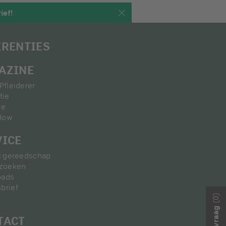
ief!
ERENTIES
AZINE
Pfleiderer
tie
ie
How
VICE
al gereedschap
 zoeken
oads
brief
(0)
TACT