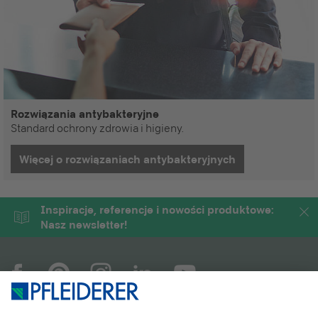
Rozwiązania antybakteryjne
Standard ochrony zdrowia i higieny.
Więcej o rozwiązaniach antybakteryjnych
Inspiracje, referencje i nowości produktowe:
Nasz newsletter!
COMPANY
MAGAZYN