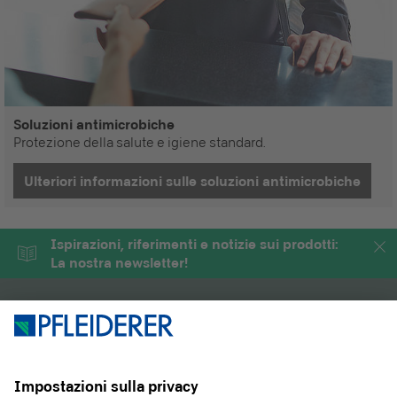
Soluzioni antimicrobiche
Protezione della salute e igiene standard.
Ulteriori informazioni sulle soluzioni antimicrobiche
Ispirazioni, riferimenti e notizie sui prodotti:
La nostra newsletter!
PRODOTTI
RIVISTA