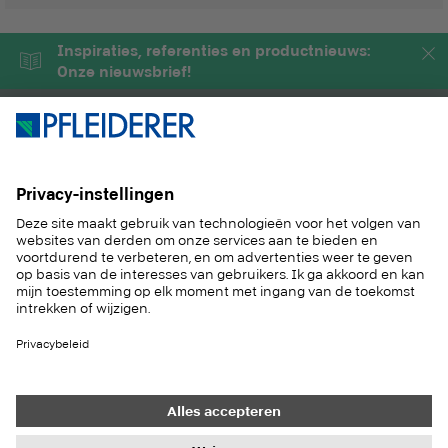
Inspiraties, referenties en productnieuws:
Onze nieuwsbrief!
PRODUCTEN
MAGAZINE
OPLOSSINGEN
SERVICE
DUURZAAM
CONTACT
REFERENTIES
STALENSERVICE
Contact
Inkoop
Impressum
Instellingen gegevensbeveiliging
Gegevensbescherming