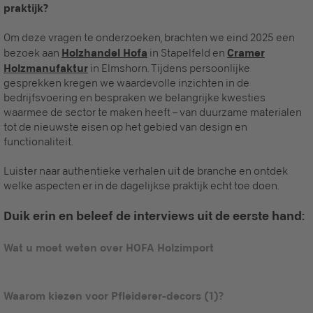
praktijk?
Om deze vragen te onderzoeken, brachten we eind 2025 een
bezoek aan
Holzhandel Hofa
in Stapelfeld en
Cramer
Holzmanufaktur
in Elmshorn. Tijdens persoonlijke
gesprekken kregen we waardevolle inzichten in de
bedrijfsvoering en bespraken we belangrijke kwesties
waarmee de sector te maken heeft – van duurzame materialen
tot de nieuwste eisen op het gebied van design en
functionaliteit.
Luister naar authentieke verhalen uit de branche en ontdek
welke aspecten er in de dagelijkse praktijk echt toe doen.
Duik erin en beleef de interviews uit de eerste hand:
Wat u moet weten over HOFA Holzimport
Aanbevolen inhoud
Waarom kiezen voor Pfleiderer-decors (1)?
Hier vindt u een externe inhoud van
YouTube Video
. Met één
klik kunt u deze video bekijken.