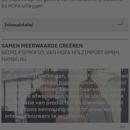
bij HOFA uitleggen.
Inhoudstafel
SAMEN MEERWAARDE CREËREN
BEDRIJFSPROFIEL VAN HOFA HOLZIMPORT GMBH,
Al bijna 25 jaar merken we keer op keer dat de
HAMBURG
Pfleiderer-collectie bijzonder goed op elkaar is
afgestemd. Effen afwerkingen passen perfect
bij de houtafwerkingen, terwijl afwerkingen met
patronen het geheel mooi afronden. Daarnaast
zijn er hulpmiddelen beschikbaar om bij elkaar
passende afwerkingen samen te stellen. Deze
combinatie van producten en diensten maakt
het voor ons eenvoudig om schrijnwerkers en
interieurbouwers te inspireren.
1/5