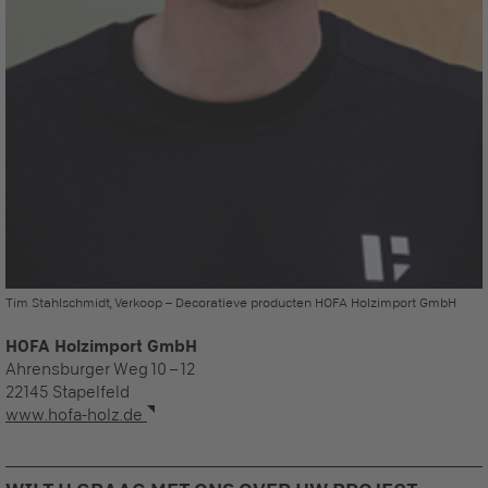
Tim Stahlschmidt, Verkoop – Decoratieve producten HOFA Holzimport GmbH
HOFA Holzimport GmbH
Ahrensburger Weg 10 – 12
22145 Stapelfeld
www.hofa-holz.de