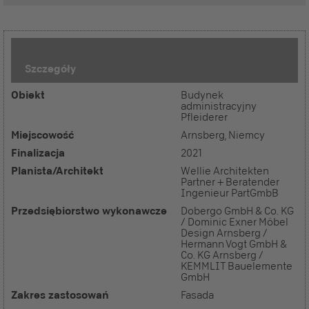
Szczegóły
Obiekt
Budynek
administracyjny
Pfleiderer
Miejscowość
Arnsberg, Niemcy
Finalizacja
2021
Planista/Architekt
Wellie Architekten
Partner + Beratender
Ingenieur PartGmbB
Przedsiębiorstwo wykonawcze
Dobergo GmbH & Co. KG
/ Dominic Exner Möbel
Design Arnsberg /
Hermann Vogt GmbH &
Co. KG Arnsberg /
KEMMLIT Bauelemente
GmbH
Zakres zastosowań
Fasada