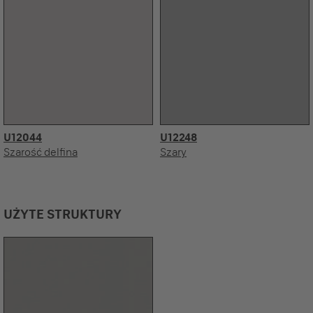
U12044
U12248
Szarość delfina
Szary
UŻYTE STRUKTURY