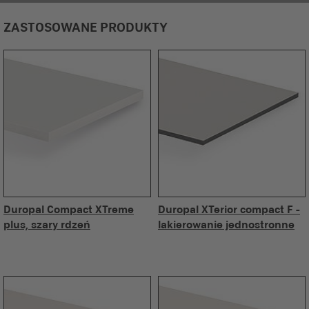
ZASTOSOWANE PRODUKTY
Duropal Compact XTreme
Duropal XTerior compact F -
plus, szary rdzeń
lakierowanie jednostronne