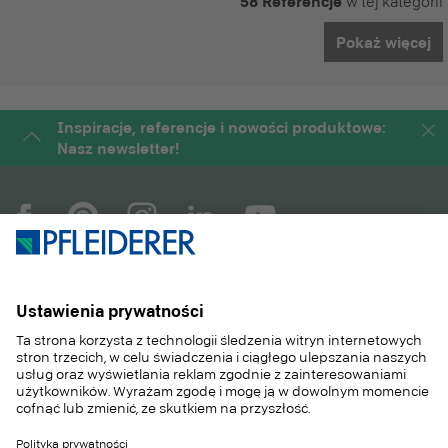
58 Referencje
w tej kategorii
Pokaż więcej
Inspiracje, referencje i nowości produktowe:
Nasz newsletter!
COMPANY
MAGAZYN
PRODUKTY
SERWIS
ZASTOSOWANIA
CAREER
SUSTAINABILITY
KONTAKT