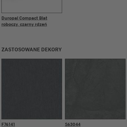
Duropal Compact Blat
roboczy, czarny rdzeń
ZASTOSOWANE DEKORY
F76141
S63044