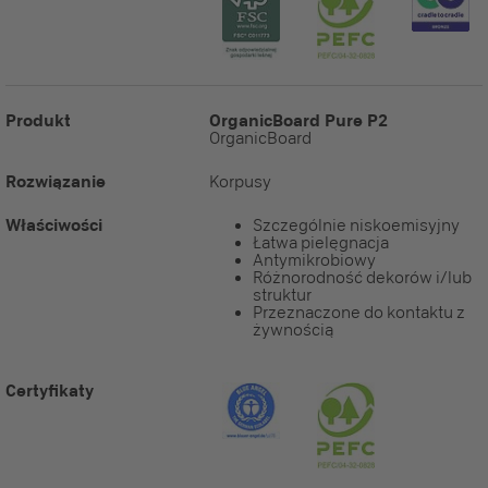
Produkt
OrganicBoard Pure P2
OrganicBoard
Rozwiązanie
Korpusy
Właściwości
Szczególnie niskoemisyjny
Łatwa pielęgnacja
Antymikrobiowy
Różnorodność dekorów i/lub
struktur
Przeznaczone do kontaktu z
żywnością
Certyfikaty