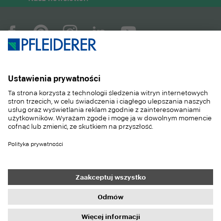
COMPANY
MAGAZYN
PRODUKTY
SERWIS
ZASTOSOWANIA
CAREER
SUSTAINABILITY
KONTAKT
REFERENCJE
SKLEP
Contact
Purchasing
Imprint
Privacy Settings
Privacy Policy
Information duties
GTC
Newsletter