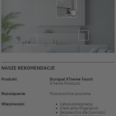
NASZE REKOMENDACJE
Produkt
Duropal XTreme Touch
XTreme Products
Rozwiązanie
Powierzchnie poziome
Właściwości
Łatwa pielęgnacja
Efekt anty-fingerprint
Bezpieczny dla żywności