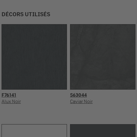
DÉCORS UTILISÉS
F76141
S63044
Alux Noir
Caviar Noir