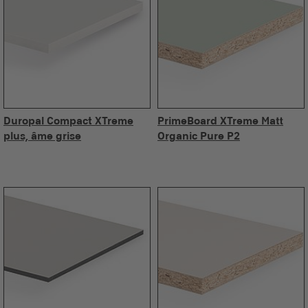
Duropal Compact XTreme
PrimeBoard XTreme Matt
plus, âme grise
Organic Pure P2