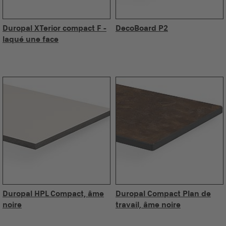
Duropal XTerior compact F -
DecoBoard P2
laqué une face
Duropal HPL Compact, âme
Duropal Compact Plan de
noire
travail, âme noire