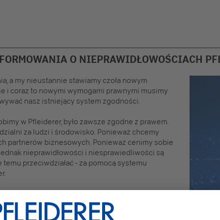
INFORMOWANIA O NIEPRAWIDŁOWOŚCIACH PF
nia, a my nieustannie stawiamy czoła nowym
ie i coraz to nowymi wymogami prawnymi musimy
owywać nasz istniejący system zgodności.
robimy w Pfleiderer, było zawsze zgodne z prawem.
ialni za ludzi i środowisko. Ponieważ chcemy
zych partnerów biznesowych. Ponieważ cenimy sobie
jednak nieprawidłowości i niesprawiedliwości są
 temu przeciwdziałać - za pomocą systemu
r.
naszą firmę przed zagrożeniami związanymi z
waliśmy się uruchomić internetowy system
 któremu możemy być jak najwcześniej informowani o