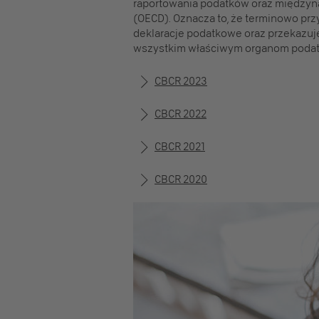
raportowania podatków oraz między
(OECD). Oznacza to, że terminowo p
deklaracje podatkowe oraz przekazuj
wszystkim właściwym organom poda
CBCR 2023
CBCR 2022
CBCR 2021
CBCR 2020