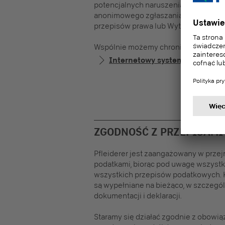
potencjalnych naruszeniach przepisów
anonimowego zgłaszania domniemany
przepisów prawa lub Wytycznych dot
Wspólnie możemy chronić Pfleiderer 
Internetowy system zgłaszania
ZGODNOŚĆ Z PRZEPISAM
Pfleiderer jest zaangażowany w prze
podatkami, biorąc pod uwagę wszystki
wszystkich przepisów podatkowych.
są wypełniane na bieżąco, w szczegól
dokumentacji i deklaracji.
Staramy się działać zgodnie z obowią