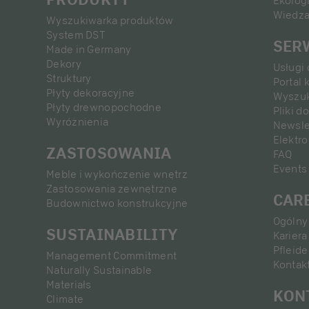
Ekolog
Wiedza
Wyszukiwarka produktów
System DST
SER
Made in Germany
Dekory
Usługi
Struktury
Portal 
Płyty dekoracyjne
Wyszuk
Płyty drewnopochodne
Pliki d
Wyróżnienia
Newsle
Elektr
ZASTOSOWANIA
FAQ
Events
Meble i wykończenie wnętrz
Zastosowania zewnętrzne
CAR
Budownictwo konstrukcyjne
Ogólny 
SUSTAINABILITY
Kariera
Pfleide
Management Commitment
Kontakt
Naturally Sustainable
Materiałs
KON
Climate