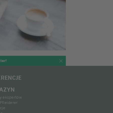
ter!
ERENCJE
AZYN
ty ekspertów
Pfleiderer
cje