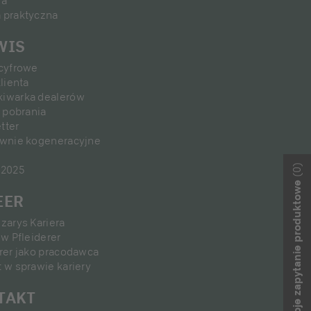
ia
 praktyczna
WIS
 cyfrowe
klienta
iwarka dealerów
o pobrania
tter
ownie kogeneracyjne
(0)
 2025
Twoje zapytanie produktowe
EER
zarys Kariera
 w Pfleiderer
rer jako pracodawca
 w sprawie kariery
TAKT