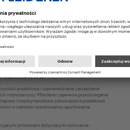
 i od razu im zaradzać. System oferuje możliwość
ch lub możliwych do udowodnienia naruszeń
yczących postępowania w biznesie.
przed ryzykiem.
 nieprawidłowości
I PODATKOWYMI
jrzystość podatkową i odpowiedzialne zarządzanie
ch interesariuszy. Pfleiderer zapewnia przestrzeganie
 Krajowe i międzynarodowe zobowiązania podatkowe
ności w zakresie rejestrowania, raportowania,
zującymi przepisami dotyczącymi obliczania i