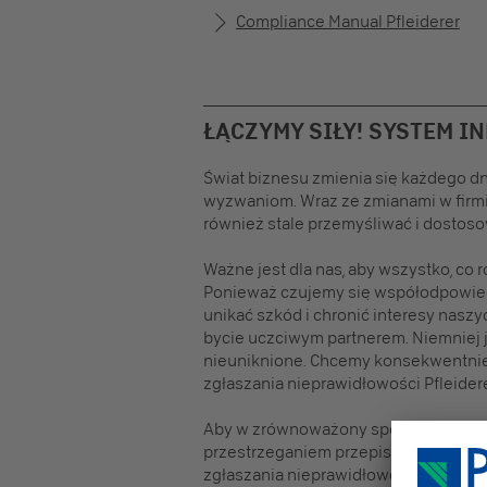
Compliance Manual Pfleiderer
ŁĄCZYMY SIŁY! SYSTEM 
Świat biznesu zmienia się każdego d
wyzwaniom. Wraz ze zmianami w firm
również stale przemyśliwać i dostos
Ważne jest dla nas, aby wszystko, co 
Ponieważ czujemy się współodpowiedz
unikać szkód i chronić interesy nas
bycie uczciwym partnerem. Niemniej 
nieuniknione. Chcemy konsekwentnie
zgłaszania nieprawidłowości Pfleidere
Aby w zrównoważony sposób chronić 
przestrzeganiem przepisów, zdecydo
zgłaszania nieprawidłowości, dzięki