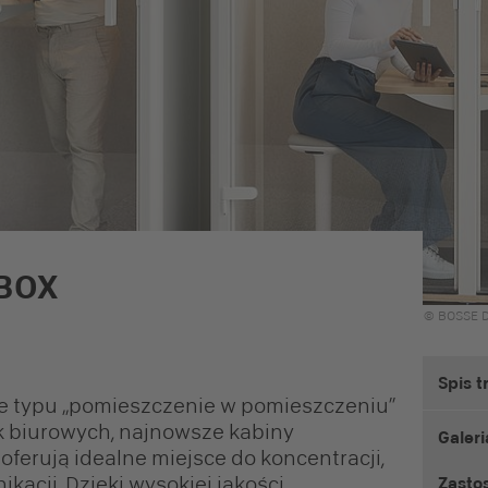
BOX
© BOSSE D
Spis t
e typu „pomieszczenie w pomieszczeniu”
 biurowych, najnowsze kabiny
Galeri
ferują idealne miejsce do koncentracji,
kacji. Dzięki wysokiej jakości,
Zasto