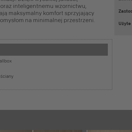
raz inteligentnemu wzornictwu,
Zasto
ją maksymalny komfort sprzyjający
pomysłom na minimalnej przestrzeni.
Użyte 
allbox
 ściany