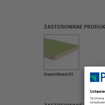
ZASTOSOWANE PRODU
OrganicBoard P2