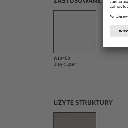
ZASTOSOWANE DEKORY
W10450
Biały Super
UŻYTE STRUKTURY