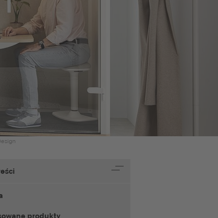
esign
reści
a
sowane produkty