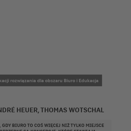
kacji rozwiązania dla obszaru Biuro i Edukacja
ANDRÉ HEUER, THOMAS WOTSCHAL
 GDY BIURO TO COŚ WIĘCEJ NIŻ TYLKO MIEJSCE