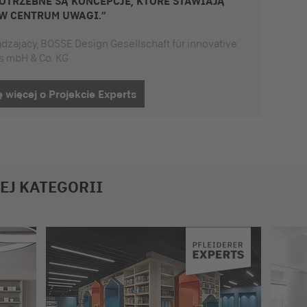
POTRZEBNE SĄ KONCEPCJE, KTÓRE STAWIAJĄ
W CENTRUM UWAGI.“
ądzający, BOSSE Design Gesellschaft für innovative
rs mbH & Co. KG
 więcej o Projekcie Experts
TEJ KATEGORII