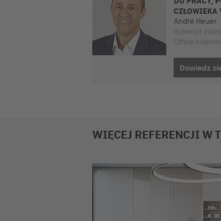
DO PRACY, 
CZŁOWIEKA 
André Heuer
dyrektor zarz
Office interio
Dowiedz się
WIĘCEJ REFERENCJI W 