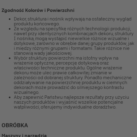
Zgodność Kolorów i Powierzchni
Dekor, struktura i nośnik wpływają na ostateczny wygląd
produktu końcowego.
Ze względu na specyfikę różnych technologii produkcji,
nawet przy identycznych kombinacjach dekoru, struktury
I nośnika, mogą wystąpić niewielkie różnice wizualne i
dotykowe, zarówno w obrębie danej grupy produktów, jak
i między różnymi grupami i formatami. Takie różnice nie
stanowią wady jakościowej.
Wybór struktury powierzchni ma istotny wpływ na
wrażenie optyczne, percepcję dotykową oraz
właściwości techniczne produktu. Ogólne wrażenie
dekoru może ulec prawie całkowitej zmianie w
zależności od dobranej struktury. Ponadto mechaniczne
oddziaływanie na powierzchnię produktu w ciemnych
dekorach może prowadzić do silniejszego kontrastu
wizualnego.
Aby zapewnić Państwu najlepsze rezultaty przy użyciu
naszych produktów i wyjaśnić wszelkie potencjalne
wątpliwości, oferujemy indywidualne doradztwo.
OBRÓBKA
Maszyny i narzędzia