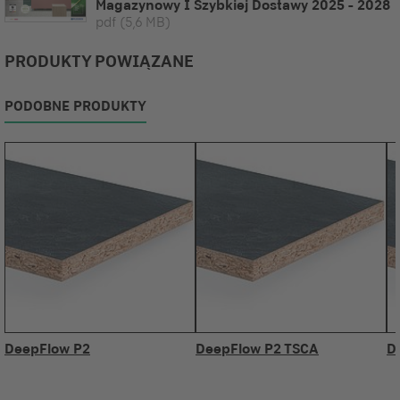
Magazynowy I Szybkiej Dostawy 2025 - 2028
pdf
(5,6 MB)
PRODUKTY POWIĄZANE
PODOBNE PRODUKTY
DeepFlow P2
DeepFlow P2 TSCA
D