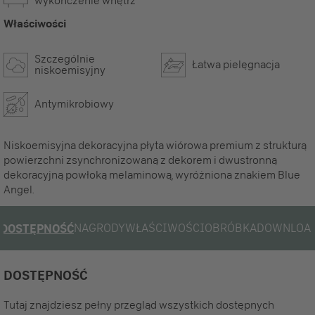
wykończenie wnętrz
Właściwości
Szczególnie
Łatwa pielęgnacja
niskoemisyjny
Antymikrobiowy
Niskoemisyjna dekoracyjna płyta wiórowa premium z strukturą
powierzchni zsynchronizowaną z dekorem i dwustronną
dekoracyjną powłoką melaminową, wyróżniona znakiem Blue
Angel.
NAGRODY
WŁAŚCIWOŚCI
OBRÓBKA
DOWNLOA
DOSTĘPNOŚĆ
DOSTĘPNOŚĆ
Tutaj znajdziesz pełny przegląd wszystkich dostępnych