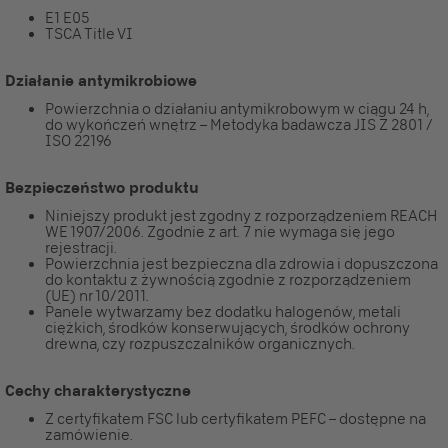
E1 E05
TSCA Title VI
Działanie antymikrobiowe
Powierzchnia o działaniu antymikrobowym w ciągu 24 h,
do wykończeń wnętrz – Metodyka badawcza JIS Z 2801 /
ISO 22196
Bezpieczeństwo produktu
Niniejszy produkt jest zgodny z rozporządzeniem REACH
WE 1907/2006. Zgodnie z art. 7 nie wymaga się jego
rejestracji.
Powierzchnia jest bezpieczna dla zdrowia i dopuszczona
do kontaktu z żywnością zgodnie z rozporządzeniem
(UE) nr 10/2011.
Panele wytwarzamy bez dodatku halogenów, metali
ciężkich, środków konserwujących, środków ochrony
drewna, czy rozpuszczalników organicznych.
Cechy charakterystyczne
Z certyfikatem FSC lub certyfikatem PEFC – dostępne na
zamówienie.