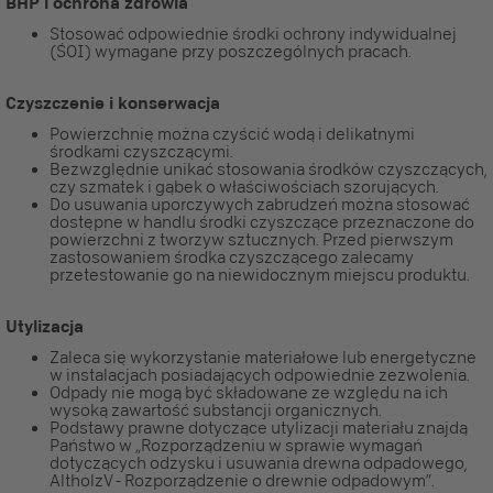
BHP i ochrona zdrowia
Stosować odpowiednie środki ochrony indywidualnej
(ŚOI) wymagane przy poszczególnych pracach.
Czyszczenie i konserwacja
Powierzchnię można czyścić wodą i delikatnymi
środkami czyszczącymi.
Bezwzględnie unikać stosowania środków czyszczących,
czy szmatek i gąbek o właściwościach szorujących.
Do usuwania uporczywych zabrudzeń można stosować
dostępne w handlu środki czyszczące przeznaczone do
powierzchni z tworzyw sztucznych. Przed pierwszym
zastosowaniem środka czyszczącego zalecamy
przetestowanie go na niewidocznym miejscu produktu.
Utylizacja
Zaleca się wykorzystanie materiałowe lub energetyczne
w instalacjach posiadających odpowiednie zezwolenia.
Odpady nie mogą być składowane ze względu na ich
wysoką zawartość substancji organicznych.
Podstawy prawne dotyczące utylizacji materiału znajdą
Państwo w „Rozporządzeniu w sprawie wymagań
dotyczących odzysku i usuwania drewna odpadowego,
AltholzV - Rozporządzenie o drewnie odpadowym”.