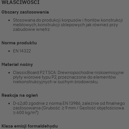
WŁAŚCIWOŚCI
Obszary zastosowania
Stosowana do produkcji korpusów i frontów konstrukcji
meblowych, konstrukcji sklepowych jak również przy
zabudowie wnętrz.
Norma produktu
EN 14322
Materiał nośny
ClassicBoard P2 TSCA: Drewnopochodne niskoemisyjne
płyty wiórowe typu P2, przeznaczone do elementów
niekonstrukcyjnych w suchym środowisku.
Reakcja na ogień
D-s2,d0 zgodnie z normą EN 13986, zależnie od finalnego
zastosowania (Grubość: ≥ 9 mm / Gęstość objętościowa:
≥ 600 kg/m³)
Klasa emisji formaldehydu