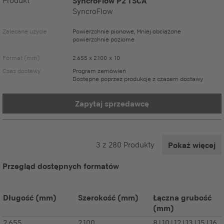
Produkt
SyncroFlow P2 TSCA
SyncroFlow
Zalecane użycie
Powierzchnie pionowe, Mniej obciążone
powierzchnie poziome
Format (mm)
2.655 x 2.100 x 10
Czas dostawy
Program zamówień
Dostępne poprzez produkcję z czasem dostawy
Zapytaj sprzedawcę
3
z
280
Produkty
Pokaż więcej
Przegląd dostępnych formatów
Długość
(mm)
Szerokość
(mm)
Łączna grubość
(mm)
2.655
2.100
8 | 10 | 12 | 13 | 15 | 16