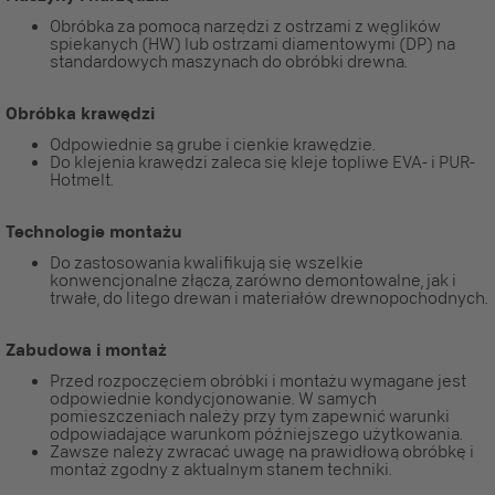
Obróbka za pomocą narzędzi z ostrzami z węglików
spiekanych (HW) lub ostrzami diamentowymi (DP) na
standardowych maszynach do obróbki drewna.
Obróbka krawędzi
Odpowiednie są grube i cienkie krawędzie.
Do klejenia krawędzi zaleca się kleje topliwe EVA- i PUR-
Hotmelt.
Technologie montażu
Do zastosowania kwalifikują się wszelkie
konwencjonalne złącza, zarówno demontowalne, jak i
trwałe, do litego drewan i materiałów drewnopochodnych.
Zabudowa i montaż
Przed rozpoczęciem obróbki i montażu wymagane jest
odpowiednie kondycjonowanie. W samych
pomieszczeniach należy przy tym zapewnić warunki
odpowiadające warunkom późniejszego użytkowania.
Zawsze należy zwracać uwagę na prawidłową obróbkę i
montaż zgodny z aktualnym stanem techniki.