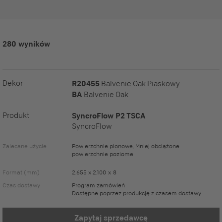
280 wyników
Dekor
R20455
Balvenie Oak Piaskowy
BA
Balvenie Oak
Produkt
SyncroFlow P2 TSCA
SyncroFlow
Zalecane użycie
Powierzchnie pionowe, Mniej obciążone
powierzchnie poziome
Format (mm)
2.655 x 2.100 x 8
Czas dostawy
Program zamówień
Dostępne poprzez produkcję z czasem dostawy
Zapytaj sprzedawcę