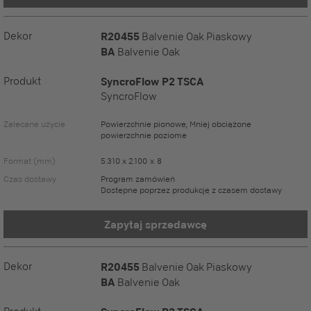
Dekor
R20455
Balvenie Oak Piaskowy
BA
Balvenie Oak
Produkt
SyncroFlow P2 TSCA
SyncroFlow
Zalecane użycie
Powierzchnie pionowe, Mniej obciążone
powierzchnie poziome
Format (mm)
5.310 x 2.100 x 8
Czas dostawy
Program zamówień
Dostępne poprzez produkcję z czasem dostawy
Zapytaj sprzedawcę
Dekor
R20455
Balvenie Oak Piaskowy
BA
Balvenie Oak