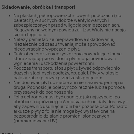
Składowanie, obróbka i transport
Na płaskich, pełnopowierzchniowych podłożach (np.
paletach), w suchych, dobrze wentylowanych i
zabezpieczonych przed wilgocią pomieszczeniach.
Magazyny na wolnym powietrzu i tzw. Wiaty nie nadają
się do tego celu.
Należy pamiętać, że nieprawidłowe składowanie,
niezależnie od czasu trwania, może spowodować
nieodwracalne wypaczenie płyt.
Ciała obce oraz zanieczyszczenia powodujące tarcie,
które znajdują się w stosie płyt mogą powodować
wgniecenia i uszkodzenia powierzchni.
Podczas transportu stosu płyt używać odpowiednio
dużych, stabilnych podłoży, np. palet. Płyty w stosie
należy zabezpieczyć przed ześlizgnięciem.
Nie dosuwać płyt do siebie ani nie nasuwać jednej na
drugą. Podnosić je pojedynczo, ręcznie lub za pomocą
przyssawek do podnoszenia.
Folia ochronna musi być usunięta jak najszybciej po
obróbce - najpóźniej po 6 miesiącach od daty dostawy –
aby zapewnić usunięcie folii bez pozostałości. Ponadto
arkusze płyty z folią nie mogą być wystawione na
bezpośrednie działanie promieni słonecznych
(promieniowanie UV).