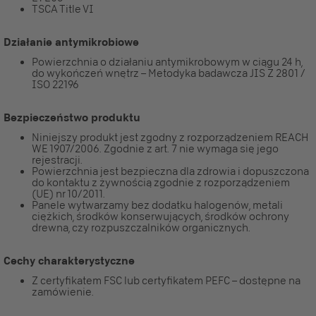
TSCA Title VI
Działanie antymikrobiowe
Powierzchnia o działaniu antymikrobowym w ciągu 24 h,
do wykończeń wnętrz – Metodyka badawcza JIS Z 2801 /
ISO 22196
Bezpieczeństwo produktu
Niniejszy produkt jest zgodny z rozporządzeniem REACH
WE 1907/2006. Zgodnie z art. 7 nie wymaga się jego
rejestracji.
Powierzchnia jest bezpieczna dla zdrowia i dopuszczona
do kontaktu z żywnością zgodnie z rozporządzeniem
(UE) nr 10/2011.
Panele wytwarzamy bez dodatku halogenów, metali
ciężkich, środków konserwujących, środków ochrony
drewna, czy rozpuszczalników organicznych.
Cechy charakterystyczne
Z certyfikatem FSC lub certyfikatem PEFC – dostępne na
zamówienie.