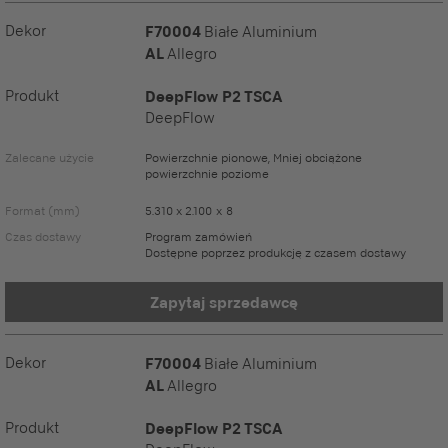
Dekor
F70004
Białe Aluminium
AL
Allegro
Produkt
DeepFlow P2 TSCA
DeepFlow
Zalecane użycie
Powierzchnie pionowe, Mniej obciążone
powierzchnie poziome
Format (mm)
5.310 x 2.100 x 8
Czas dostawy
Program zamówień
Dostępne poprzez produkcję z czasem dostawy
Zapytaj sprzedawcę
Dekor
F70004
Białe Aluminium
AL
Allegro
Produkt
DeepFlow P2 TSCA