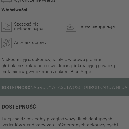
wykończenie wnętrz
Właściwości
Szczególnie
Łatwa pielęgnacja
niskoemisyjny
Antymikrobiowy
Niskoemisyjna dekoracyjna płyta wiórowa premium z
głębokimi strukturami i dwustronną dekoracyjną powłoką
melaminową, wyróżniona znakiem Blue Angel.
NAGRODY
WŁAŚCIWOŚCI
OBRÓBKA
DOWNLOA
DOSTĘPNOŚĆ
DOSTĘPNOŚĆ
Tutaj znajdziesz pełny przegląd wszystkich dostępnych
wariantów standardowych – różnorodnych, dekoracyjnych i