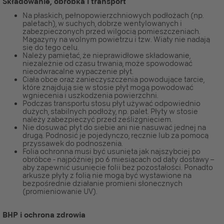
Składowanie, obróbka i transport
Na płaskich, pełnopowierzchniowych podłożach (np.
paletach), w suchych, dobrze wentylowanych i
zabezpieczonych przed wilgocią pomieszczeniach.
Magazyny na wolnym powietrzu i tzw. Wiaty nie nadają
się do tego celu.
Należy pamiętać, że nieprawidłowe składowanie,
niezależnie od czasu trwania, może spowodować
nieodwracalne wypaczenie płyt.
Ciała obce oraz zanieczyszczenia powodujące tarcie,
które znajdują się w stosie płyt mogą powodować
wgniecenia i uszkodzenia powierzchni.
Podczas transportu stosu płyt używać odpowiednio
dużych, stabilnych podłoży, np. palet. Płyty w stosie
należy zabezpieczyć przed ześlizgnięciem.
Nie dosuwać płyt do siebie ani nie nasuwać jednej na
drugą. Podnosić je pojedynczo, ręcznie lub za pomocą
przyssawek do podnoszenia.
Folia ochronna musi być usunięta jak najszybciej po
obróbce - najpóźniej po 6 miesiącach od daty dostawy –
aby zapewnić usunięcie folii bez pozostałości. Ponadto
arkusze płyty z folią nie mogą być wystawione na
bezpośrednie działanie promieni słonecznych
(promieniowanie UV).
BHP i ochrona zdrowia