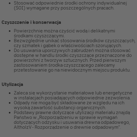
Stosować odpowiednie środki ochrony indywidualnej
(ŚOI) wymagane przy poszczególnych pracach.
Czyszczenie i konserwacja
Powierzchnię można czyścić wodą i delikatnymi
środkami czyszczącymi.
Bezwzględnie unikać stosowania środków czyszczących,
czy szmatek i gąbek o właściwościach szorujących.
Do usuwania uporczywych zabrudzeń można stosować
dostępne w handlu środki czyszczące przeznaczone do
powierzchni z tworzyw sztucznych. Przed pierwszym
zastosowaniem środka czyszczącego zalecamy
przetestowanie go na niewidocznym miejscu produktu.
Utylizacja
Zaleca się wykorzystanie materiałowe lub energetyczne
w instalacjach posiadających odpowiednie zezwolenia.
Odpady nie mogą być składowane ze względu na ich
wysoką zawartość substancji organicznych.
Podstawy prawne dotyczące utylizacji materiału znajdą
Państwo w „Rozporządzeniu w sprawie wymagań
dotyczących odzysku i usuwania drewna odpadowego,
AltholzV - Rozporządzenie o drewnie odpadowym”.