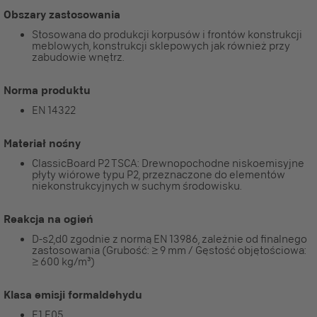
Obszary zastosowania
Stosowana do produkcji korpusów i frontów konstrukcji
meblowych, konstrukcji sklepowych jak również przy
zabudowie wnętrz.
Norma produktu
EN 14322
Materiał nośny
ClassicBoard P2 TSCA: Drewnopochodne niskoemisyjne
płyty wiórowe typu P2, przeznaczone do elementów
niekonstrukcyjnych w suchym środowisku.
Reakcja na ogień
D-s2,d0 zgodnie z normą EN 13986, zależnie od finalnego
zastosowania (Grubość: ≥ 9 mm / Gęstość objętościowa:
≥ 600 kg/m³)
Klasa emisji formaldehydu
E1 E05