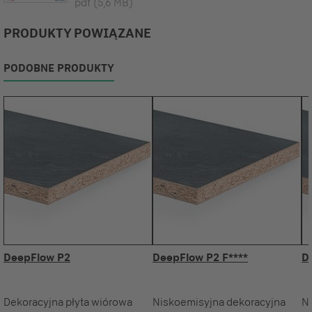
pdf
(5,6 MB)
PRODUKTY POWIĄZANE
PODOBNE PRODUKTY
DeepFlow P2
DeepFlow P2 F****
D
Dekoracyjna płyta wiórowa
Niskoemisyjna dekoracyjna
N