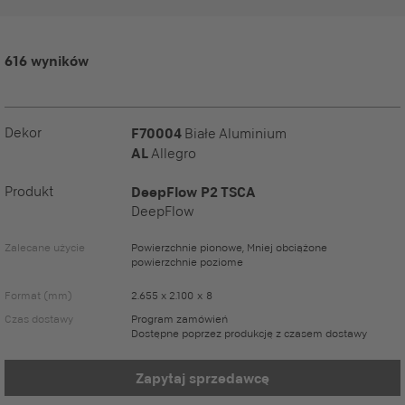
616 wyników
Dekor
F70004
Białe Aluminium
AL
Allegro
Produkt
DeepFlow P2 TSCA
DeepFlow
Zalecane użycie
Powierzchnie pionowe, Mniej obciążone
powierzchnie poziome
Format (mm)
2.655 x 2.100 x 8
Czas dostawy
Program zamówień
Dostępne poprzez produkcję z czasem dostawy
Zapytaj sprzedawcę