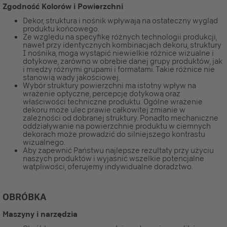
Zgodność Kolorów i Powierzchni
Dekor, struktura i nośnik wpływają na ostateczny wygląd
produktu końcowego.
Ze względu na specyfikę różnych technologii produkcji,
nawet przy identycznych kombinacjach dekoru, struktury
I nośnika, mogą wystąpić niewielkie różnice wizualne i
dotykowe, zarówno w obrębie danej grupy produktów, jak
i między różnymi grupami i formatami. Takie różnice nie
stanowią wady jakościowej.
Wybór struktury powierzchni ma istotny wpływ na
wrażenie optyczne, percepcję dotykową oraz
właściwości techniczne produktu. Ogólne wrażenie
dekoru może ulec prawie całkowitej zmianie w
zależności od dobranej struktury. Ponadto mechaniczne
oddziaływanie na powierzchnię produktu w ciemnych
dekorach może prowadzić do silniejszego kontrastu
wizualnego.
Aby zapewnić Państwu najlepsze rezultaty przy użyciu
naszych produktów i wyjaśnić wszelkie potencjalne
wątpliwości, oferujemy indywidualne doradztwo.
OBRÓBKA
Maszyny i narzędzia