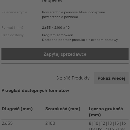
DeepFlow
Zalecane użycie
Powierzchnie pionowe, Mniej obciążone
powierzchnie poziome
Format (mm)
2.655 x 2.100 x 10
Czas dostawy
Program zamówień
Dostępne poprzez produkcję z czasem dostawy
Zapytaj sprzedawcę
3
z
616
Produkty
Pokaż więcej
Przegląd dostępnych formatów
Długość
(mm)
Szerokość
(mm)
Łączna grubość
(mm)
2.655
2.100
8 | 10 | 12 | 13 | 15 | 16
| 18 | 19 | 22 | 25 | 28