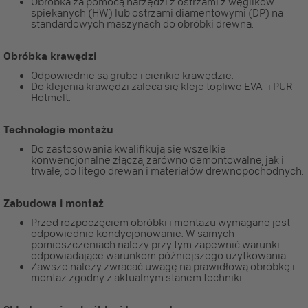
Obróbka za pomocą narzędzi z ostrzami z węglików
spiekanych (HW) lub ostrzami diamentowymi (DP) na
standardowych maszynach do obróbki drewna.
Obróbka krawędzi
Odpowiednie są grube i cienkie krawędzie.
Do klejenia krawędzi zaleca się kleje topliwe EVA- i PUR-
Hotmelt.
Technologie montażu
Do zastosowania kwalifikują się wszelkie
konwencjonalne złącza, zarówno demontowalne, jak i
trwałe, do litego drewan i materiałów drewnopochodnych.
Zabudowa i montaż
Przed rozpoczęciem obróbki i montażu wymagane jest
odpowiednie kondycjonowanie. W samych
pomieszczeniach należy przy tym zapewnić warunki
odpowiadające warunkom późniejszego użytkowania.
Zawsze należy zwracać uwagę na prawidłową obróbkę i
montaż zgodny z aktualnym stanem techniki.