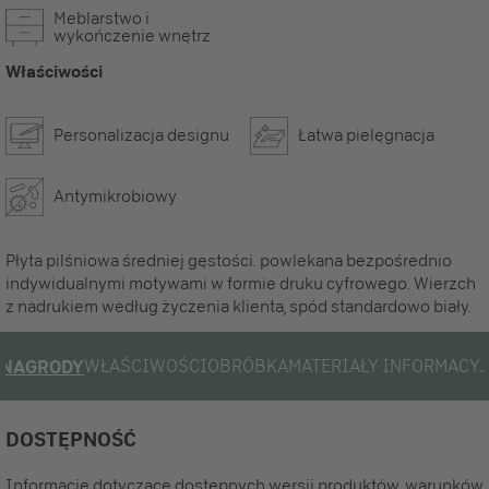
Meblarstwo i
wykończenie wnętrz
Właściwości
Personalizacja designu
Łatwa pielęgnacja
Antymikrobiowy
Płyta pilśniowa średniej gęstości. powlekana bezpośrednio
indywidualnymi motywami w formie druku cyfrowego. Wierzch
z nadrukiem według życzenia klienta, spód standardowo biały.
WŁAŚCIWOŚCI
OBRÓBKA
MATERIAŁY INFORMACYJ
NAGRODY
DOSTĘPNOŚĆ
Informacje dotyczące dostępnych wersji produktów, warunków