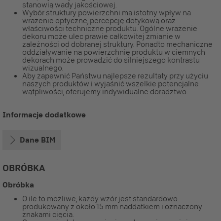
stanowią wady jakościowej.
Wybór struktury powierzchni ma istotny wpływ na
wrażenie optyczne, percepcję dotykową oraz
właściwości techniczne produktu. Ogólne wrażenie
dekoru może ulec prawie całkowitej zmianie w
zależności od dobranej struktury. Ponadto mechaniczne
oddziaływanie na powierzchnię produktu w ciemnych
dekorach może prowadzić do silniejszego kontrastu
wizualnego.
Aby zapewnić Państwu najlepsze rezultaty przy użyciu
naszych produktów i wyjaśnić wszelkie potencjalne
wątpliwości, oferujemy indywidualne doradztwo.
Informacje dodatkowe
Dane BIM
OBRÓBKA
Obróbka
O ile to możliwe, każdy wzór jest standardowo
produkowany z około 15 mm naddatkiem i oznaczony
znakami cięcia.