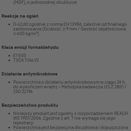
(MDF), o jednorodnej strukturze.
Reakcja na ogień
D-s2,d0 zgodnie z normą EN 13986, zależnie od finalnego
zastosowania (Grubość: ≥ 9 mm / Gęstość objętościowa:
≥ 600 kg/m³)
Klasa emisji formaldehydu
E1 E05
TSCA Title VI
Działanie antymikrobiowe
Powierzchnia o działaniu antymikrobowym w ciągu 24 h,
do wykończeń wnętrz – Metodyka badawcza JIS Z 2801 /
ISO 22196
Bezpieczeństwo produktu
Niniejszy produkt jest zgodny z rozporządzeniem REACH
WE 1907/2006. Zgodnie z art. 7 nie wymaga się jego
rejestracji.
Powierzchnia jest bezpieczna dla zdrowia i dopuszczona