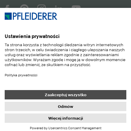
COMPANY
MAGAZYN
PRODUKTY
SERWIS
ZASTOSOWANIA
CAREER
SUSTAINABILITY
KONTAKT
REFERENCJE
SKLEP
Contact
Purchasing
Imprint
Privacy Settings
Privacy Policy
Information duties
GTC
Newsletter
© 2026