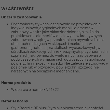
WŁAŚCIWOŚCI
Obszary zastosowania
Płyta wykorzystywana jest głównie do projektowania
indywidualnych, oryginalnych mebli i elementów
zabudowy wnętrz jako okładzina ścienna, a także do
projektowania elementów działowych w kreatywnych
zabudowach wnętrz, w przestrzeniach prywatnych oraz
obiektach, na targach, w sklepach i marketach, w
gastronomii, hotelach, na statkach wycieczkowych, w
ośrodkach edukacyjnych i rekreacyjnych, przychodniach i
szpitalach, jak również do wielu innych zastosowań o
podwyższonych wymaganiach dotyczących stabilności
powierzchni i jakości krawędzi. Nie zaleca się stosować w
poziomie lub w przypadku powierzchni szczególnie
narażonych na obciążenia mechaniczne.
Norma produktu
W oparciu o normę EN 14322
Materiał nośny
StyleBoard MDF plus: Płyta pilśniowa średniej gęstości