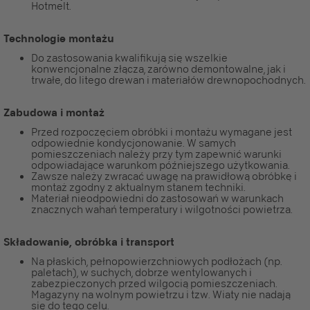
Hotmelt.
Technologie montażu
Do zastosowania kwalifikują się wszelkie
konwencjonalne złącza, zarówno demontowalne, jak i
trwałe, do litego drewan i materiałów drewnopochodnych.
Zabudowa i montaż
Przed rozpoczęciem obróbki i montażu wymagane jest
odpowiednie kondycjonowanie. W samych
pomieszczeniach należy przy tym zapewnić warunki
odpowiadające warunkom późniejszego użytkowania.
Zawsze należy zwracać uwagę na prawidłową obróbkę i
montaż zgodny z aktualnym stanem techniki.
Materiał nieodpowiedni do zastosowań w warunkach
znacznych wahań temperatury i wilgotności powietrza.
Składowanie, obróbka i transport
Na płaskich, pełnopowierzchniowych podłożach (np.
paletach), w suchych, dobrze wentylowanych i
zabezpieczonych przed wilgocią pomieszczeniach.
Magazyny na wolnym powietrzu i tzw. Wiaty nie nadają
się do tego celu.