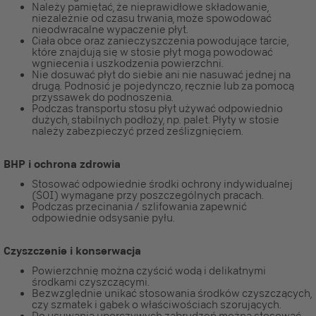
Należy pamiętać, że nieprawidłowe składowanie,
niezależnie od czasu trwania, może spowodować
nieodwracalne wypaczenie płyt.
Ciała obce oraz zanieczyszczenia powodujące tarcie,
które znajdują się w stosie płyt mogą powodować
wgniecenia i uszkodzenia powierzchni.
Nie dosuwać płyt do siebie ani nie nasuwać jednej na
drugą. Podnosić je pojedynczo, ręcznie lub za pomocą
przyssawek do podnoszenia.
Podczas transportu stosu płyt używać odpowiednio
dużych, stabilnych podłoży, np. palet. Płyty w stosie
należy zabezpieczyć przed ześlizgnięciem.
BHP i ochrona zdrowia
Stosować odpowiednie środki ochrony indywidualnej
(ŚOI) wymagane przy poszczególnych pracach.
Podczas przecinania / szlifowania zapewnić
odpowiednie odsysanie pyłu.
Czyszczenie i konserwacja
Powierzchnię można czyścić wodą i delikatnymi
środkami czyszczącymi.
Bezwzględnie unikać stosowania środków czyszczących,
czy szmatek i gąbek o właściwościach szorujących.
Do usuwania uporczywych zabrudzeń można stosować