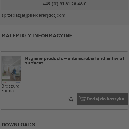
+49 (0) 91 81 28 48 0
sprzedaz[at]pfleiderer[dot]com
MATERIAŁY INFORMACYJNE
Hygiene products – antimicrobial and antiviral
surfaces
Broszura
Format:
--
Już w Twoim
Dodaj do koszyka
DOWNLOADS