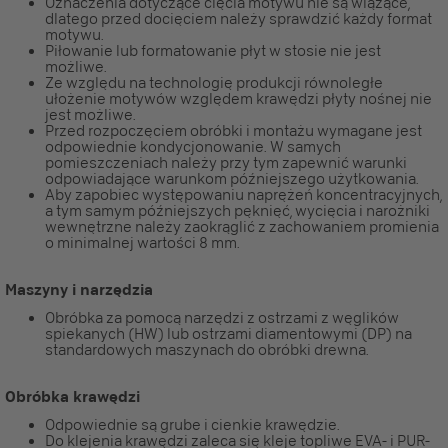
Oznaczenia dotyczące cięcia motywu nie są wiążące,
dlatego przed docięciem należy sprawdzić każdy format
motywu.
Piłowanie lub formatowanie płyt w stosie nie jest
możliwe.
Ze względu na technologię produkcji równoległe
ułożenie motywów względem krawędzi płyty nośnej nie
jest możliwe.
Przed rozpoczęciem obróbki i montażu wymagane jest
odpowiednie kondycjonowanie. W samych
pomieszczeniach należy przy tym zapewnić warunki
odpowiadające warunkom późniejszego użytkowania.
Aby zapobiec występowaniu naprężeń koncentracyjnych,
a tym samym późniejszych pęknięć, wycięcia i narożniki
wewnętrzne należy zaokrąglić z zachowaniem promienia
o minimalnej wartości 8 mm.
Maszyny i narzędzia
Obróbka za pomocą narzędzi z ostrzami z węglików
spiekanych (HW) lub ostrzami diamentowymi (DP) na
standardowych maszynach do obróbki drewna.
Obróbka krawędzi
Odpowiednie są grube i cienkie krawędzie.
Do klejenia krawędzi zaleca się kleje topliwe EVA- i PUR-