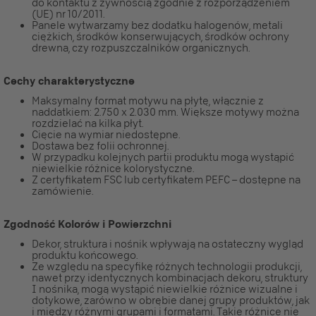
do kontaktu z żywnością zgodnie z rozporządzeniem
(UE) nr 10/2011.
Panele wytwarzamy bez dodatku halogenów, metali
ciężkich, środków konserwujących, środków ochrony
drewna, czy rozpuszczalników organicznych.
Cechy charakterystyczne
Maksymalny format motywu na płytę, włącznie z
naddatkiem: 2.750 x 2.030 mm. Większe motywy można
rozdzielać na kilka płyt.
Cięcie na wymiar niedostępne.
Dostawa bez folii ochronnej.
W przypadku kolejnych partii produktu mogą wystąpić
niewielkie różnice kolorystyczne.
Z certyfikatem FSC lub certyfikatem PEFC – dostępne na
zamówienie.
Zgodność Kolorów i Powierzchni
Dekor, struktura i nośnik wpływają na ostateczny wygląd
produktu końcowego.
Ze względu na specyfikę różnych technologii produkcji,
nawet przy identycznych kombinacjach dekoru, struktury
I nośnika, mogą wystąpić niewielkie różnice wizualne i
dotykowe, zarówno w obrębie danej grupy produktów, jak
i między różnymi grupami i formatami. Takie różnice nie