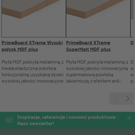
PrimeBoard XTreme Wysoki
PrimeBoard XTreme
D
połysk MDF plus
SuperMatt MDF plus
Płyta MDF, pokryta melaminą, z
Płyta MDF, pokryta melaminą, z
De
trwałą elastyczną warstwą
wysokiej jakości innowacyjną
w
funkcjonalną, uzyskaną dzięki
supermatową powłoką
w
wysokiej jakości innowacyjnej
lakierniczą, z efektem anti-
p
wielowarstwowej powłoce
fingerprint, do zastosowań
43
lakierniczej z efektem
pionowych.
po
wysokiego połysku, do
s
zastosowań pionowych.
XT
s
Inspiracje, referencje i nowości produktowe:
p
Nasz newsletter!
an