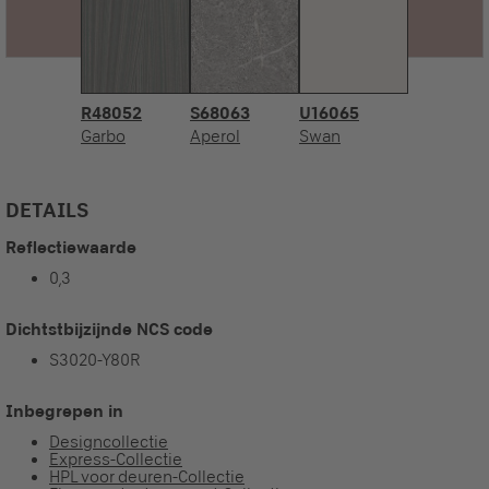
R48052
S68063
U16065
Garbo
Aperol
Swan
DETAILS
Reflectiewaarde
0,3
Dichtstbijzijnde NCS code
S3020-Y80R
Inbegrepen in
Designcollectie
Express-Collectie
HPL voor deuren-Collectie