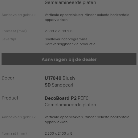
Gemelamineerde platen
Aanbevolen gebruik
Verticale oppervlakken, Minder belaste horizontale
oppervlakken
Formaat (mm)
2.800 x 2.100 x 8
Levertijd
Snelleveringsprogramma
Kort verkrijgbaar via productie
Aanvragen bij de dealer
Decor
U17040
Blush
SD
Sandpearl
Product
DecoBoard P2
PEFC
Gemelamineerde platen
Aanbevolen gebruik
Verticale oppervlakken, Minder belaste horizontale
oppervlakken
Formaat (mm)
2.800 x 2.100 x 8