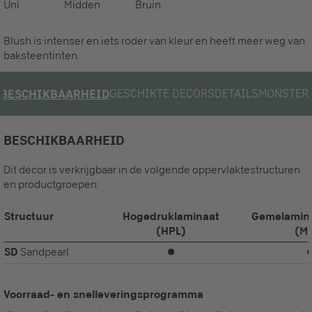
Uni
Midden
Bruin
Blush is intenser en iets roder van kleur en heeft meer weg van
baksteentinten.
GESCHIKTE DECORS
DETAILS
MONSTER
BESCHIKBAARHEID
BESCHIKBAARHEID
Dit decor is verkrijgbaar in de volgende oppervlaktestructuren
en productgroepen:
Structuur
Hogedruklaminaat
Gemelamine
(HPL)
(M
SD
Sandpearl
⏺
Voorraad- en snelleveringsprogramma