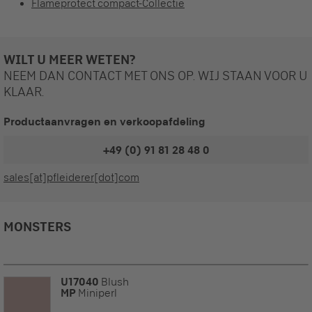
Flameprotect compact-Collectie
WILT U MEER WETEN?
NEEM DAN CONTACT MET ONS OP. WIJ STAAN VOOR U
KLAAR.
Productaanvragen en verkoopafdeling
+49 (0) 91 81 28 48 0
sales[at]pfleiderer[dot]com
MONSTERS
U17040
Blush
MP
Miniperl