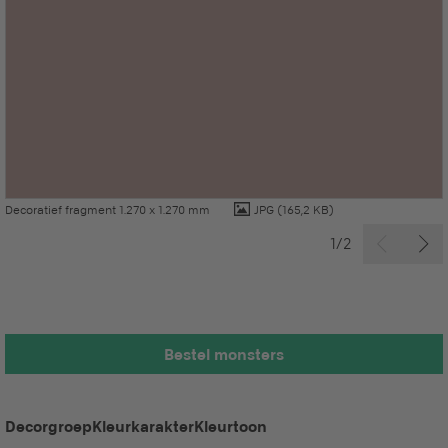
Decoratief fragment 1.270 x 1.270 mm
JPG
(165,2 KB)
1/2
Bestel monsters
Decorgroep
Kleurkarakter
Kleurtoon