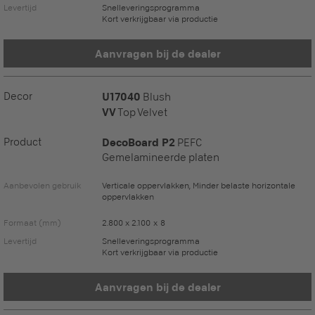
Levertijd
Snelleveringsprogramma
Kort verkrijgbaar via productie
Aanvragen bij de dealer
Decor
U17040
Blush
VV
Top Velvet
Product
DecoBoard P2
PEFC
Gemelamineerde platen
Aanbevolen gebruik
Verticale oppervlakken, Minder belaste horizontale
oppervlakken
Formaat (mm)
2.800 x 2.100 x 8
Levertijd
Snelleveringsprogramma
Kort verkrijgbaar via productie
Aanvragen bij de dealer