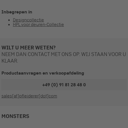
Inbegrepen in
Designcollectie
HPL voor deuren-Collectie
WILT U MEER WETEN?
NEEM DAN CONTACT MET ONS OP. WIJ STAAN VOOR U
KLAAR.
Productaanvragen en verkoopafdeling
+49 (0) 91 81 28 48 0
sales[at]pfleiderer[dot]com
MONSTERS