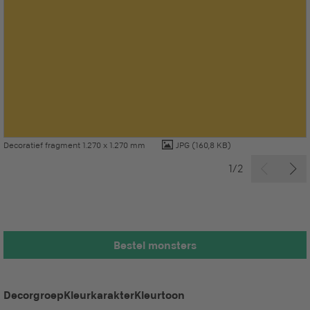
Decoratief fragment 1.270 x 1.270 mm
JPG
(160,8 KB)
1/2
Bestel monsters
Decorgroep
Kleurkarakter
Kleurtoon