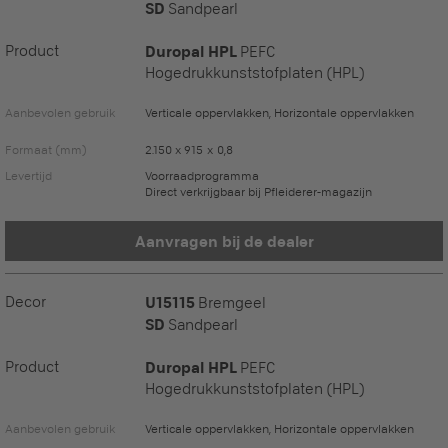
SD
Sandpearl
Product
Duropal HPL
PEFC
Hogedrukkunststofplaten (HPL)
Aanbevolen gebruik
Verticale oppervlakken, Horizontale oppervlakken
Formaat (mm)
2.150 x 915 x 0,8
Levertijd
Voorraadprogramma
Direct verkrijgbaar bij Pfleiderer-magazijn
Aanvragen bij de dealer
Decor
U15115
Bremgeel
SD
Sandpearl
Product
Duropal HPL
PEFC
Hogedrukkunststofplaten (HPL)
Aanbevolen gebruik
Verticale oppervlakken, Horizontale oppervlakken