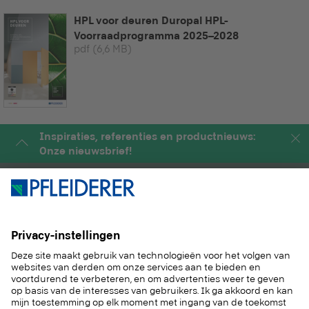
HPL voor deuren Duropal HPL-
Voorraadprogramma 2025–2028
pdf
(6,6 MB)
Inspiraties, referenties en productnieuws:
Onze nieuwsbrief!
PRODUCTEN
MAGAZINE
OPLOSSINGEN
SERVICE
DUURZAAM
CONTACT