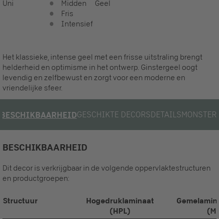
Uni
Midden
Geel
Fris
Intensief
Het klassieke, intense geel met een frisse uitstraling brengt
helderheid en optimisme in het ontwerp. Ginstergeel oogt
levendig en zelfbewust en zorgt voor een moderne en
vriendelijke sfeer.
GESCHIKTE DECORS
DETAILS
MONSTER
BESCHIKBAARHEID
BESCHIKBAARHEID
Dit decor is verkrijgbaar in de volgende oppervlaktestructuren
en productgroepen:
Structuur
Hogedruklaminaat
Gemelamine
(HPL)
(M