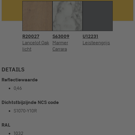
R20027
S63009
U12231
Lancelot Oak
Marmer
Leisteengrijs
licht
Carrara
DETAILS
Reflectiewaarde
0,46
Dichtstbijzijnde NCS code
S1070-Y10R
RAL
1032