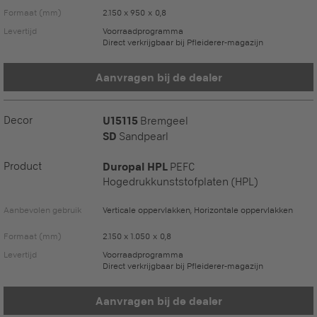
Formaat (mm)
2.150 x 950 x 0,8
Levertijd
Voorraadprogramma
Direct verkrijgbaar bij Pfleiderer-magazijn
Aanvragen bij de dealer
Decor
U15115
Bremgeel
SD
Sandpearl
Product
Duropal HPL
PEFC
Hogedrukkunststofplaten (HPL)
Aanbevolen gebruik
Verticale oppervlakken, Horizontale oppervlakken
Formaat (mm)
2.150 x 1.050 x 0,8
Levertijd
Voorraadprogramma
Direct verkrijgbaar bij Pfleiderer-magazijn
Aanvragen bij de dealer