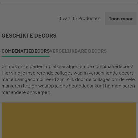
3
van
35
Producten
Toon meer
GESCHIKTE DECORS
COMBINATIEDECORS
VERGELIJKBARE DECORS
Ontdek onze perfect op elkaar afgestemde combinatiedecors!
Hier vind je inspirerende collages waarin verschillende decors
met elkaar gecombineerd zijn. Klik door de collages om de vele
manieren te zien waarop je ons hoofddecor kunt harmoniseren
met andere ontwerpen.