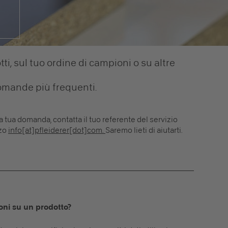
i, sul tuo ordine di campioni o su altre
domande più frequenti.
la tua domanda, contatta il tuo referente del servizio
zzo
info[at]pfleiderer[dot]com.
Saremo lieti di aiutarti.
oni su un prodotto?