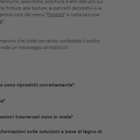
ecniche, specifiche, brochure e altri dati utili sui
 finiture, alle texture, ai pannelli decorativi e ai
a prima voce del menu "
Prodotti
" e nella sezione
a
".
rmazioni che state cercando, contattate il vostro
inviate un messaggio all'indirizzo
mo sono riprodotti correttamente?
la?
ezioni trasversali sono in scala?
nformazioni sulle soluzioni a base di legno di