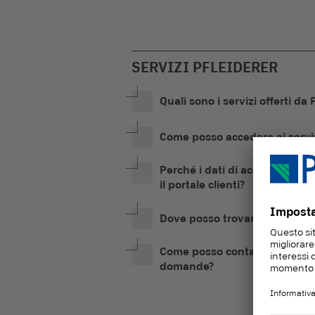
SERVIZI PFLEIDERER
Quali sono i servizi offerti da 
Come posso accedere ai servizi
Perché i dati di accesso sono d
il portale clienti?
Dove posso trovare i miei doc
Come posso contattare Pfleide
domande?