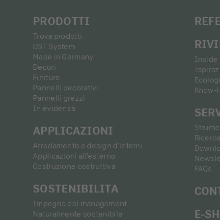
PRODOTTI
REF
Trova prodotti
RIV
DST System
Made in Germany
Inside 
Decori
Ispira
Finiture
Ecolog
Pannelli decorativi
Know-
Pannelli grezzi
In evidenza
SER
Strumen
APPLICAZIONI
Ricerca
Arredamento e design d’interni
Downl
Applicazioni all'esterno
Newsle
Costruzione costruttiva
FAQs
SOSTENIBILITA
CON
Impegno del management
E-S
Naturalmente sostenibile