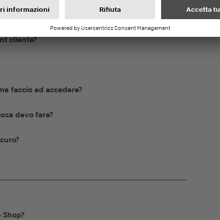
nt cliente?
me faccio ad accedere?
cosa devo fare?
icuro?
e Shop?