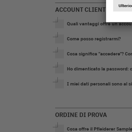
ACCOUNT CLIENTE
Quali vantaggi offre un accou
Come posso registrarmi?
Cosa significa "accedere"? Co
Ho dimenticato la password: 
I miei dati personali sono al s
ORDINE DI PROVA
Cosa offre il Pfleiderer Sampl