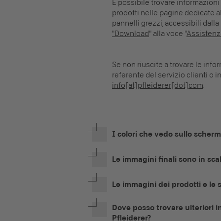
È possibile trovare informazioni t
prodotti nelle pagine dedicate alle
pannelli grezzi, accessibili dall
"Download
" alla voce "
Assistenz
Se non riuscite a trovare le info
referente del servizio clienti o 
info[at]pfleiderer[dot]com
.
I colori che vedo sullo scher
Le immagini finali sono in sca
Le immagini dei prodotti e le s
Dove posso trovare ulteriori i
Pfleiderer?