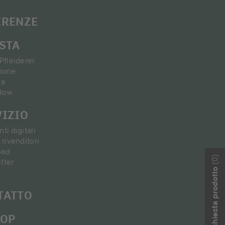
ERENZE
ISTA
Pfleiderer
zione
ia
How
VIZIO
ti digitali
 rivenditori
oad
(0)
tter
La vostra richiesta prodotto
TATTO
HOP