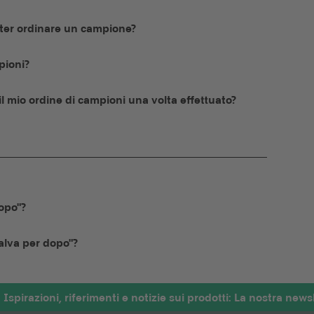
oter ordinare un campione?
pioni?
l mio ordine di campioni una volta effettuato?
dopo"?
alva per dopo"?
Ispirazioni, riferimenti e notizie sui prodotti: La nostra newsl