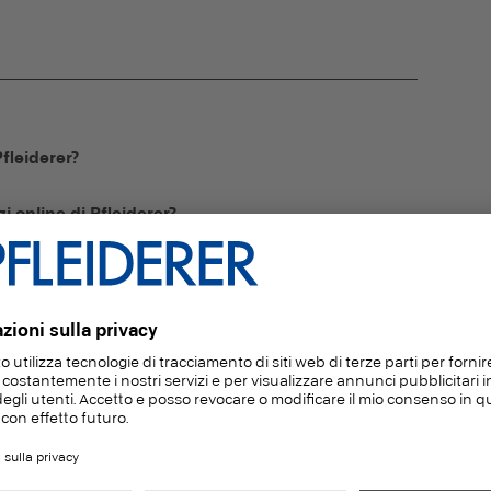
Pfleiderer?
 online di Pfleiderer?
iversi tra il negozio online, il negozio di campioni e
umenti o le mie pratiche?
rer se ho bisogno di assistenza o ho ulteriori