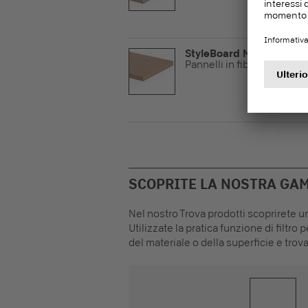
StyleBoard MDF plus
Pannelli in fibra
SCOPRITE LA NOSTRA GAM
Nel nostro Trova prodotti scoprirete u
Utilizzate la pratica funzione di filtro 
del materiale o della superficie e trov