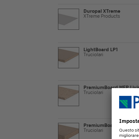
Duropal XTreme
XTreme Products
LightBoard LP1
Truciolari
PremiumBoard MFP Livi
Truciolari
PremiumBoard P4
Truciolari