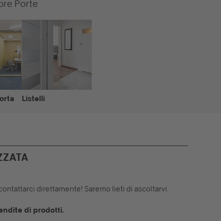
tore Porte
porta
Listelli
ZZATA
contattarci direttamente! Saremo lieti di ascoltarvi.
endite di prodotti.