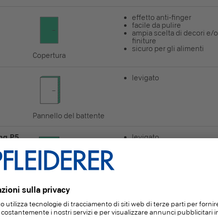
effetto anti-finger
facile da pulire
ampia scelta di decori e/o
finiture
sicuro per gli alimenti
Copertura
levigato
Pannello del battente
ng P5
levigato
lavorabile in ogni direzio
a basso rigonfiamento /
resistente all’umidità
Telaio del battente
levigato
lavorabile in ogni direzio