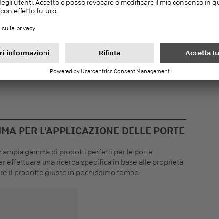
Telaio della porta
levigato
qualità per fresature
profonde
Listelli
MA PER L'APPLICAZIONE DELLE PORTE
n'ampia gamma di prodotti perfetti per le porte.
per effettuare una ricerca specifica in base alle proprietà
are il prodotto giusto in pochissimo tempo.