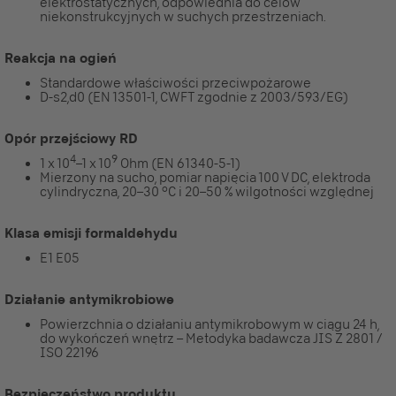
elektrostatycznych, odpowiednia do celów
niekonstrukcyjnych w suchych przestrzeniach.
Reakcja na ogień
Standardowe właściwości przeciwpożarowe
D-s2,d0 (EN 13501-1, CWFT zgodnie z 2003/593/EG)
Opór przejściowy RD
4
9
1 x 10
–1 x 10
Ohm (EN 61340-5-1)
Mierzony na sucho, pomiar napięcia 100 V DC, elektroda
cylindryczna, 20–30 °C i 20–50 % wilgotności względnej
Klasa emisji formaldehydu
E1 E05
Działanie antymikrobiowe
Powierzchnia o działaniu antymikrobowym w ciągu 24 h,
do wykończeń wnętrz – Metodyka badawcza JIS Z 2801 /
ISO 22196
Bezpieczeństwo produktu