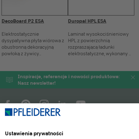
DecoBoard P2 ESA
Duropal HPL ESA
Elektrostatycznie
Laminat wysokociśnieniowy
dysypatywna płyta wiórowa z
HPL z powierzchnią
obustronną dekoracyjną
rozpraszającą ładunki
powłoką z żywicy
elektrostatyczne, wykonany w
melaminowej.
jakości postformingu na
podstawie EN 438-3:HGP/VGP,
przeznaczony do stosowania
Inspiracje, referencje i nowości produktowe:
w suchych pomieszczeniach, z
Nasz newsletter!
wytrzymałą powłoką z żywicy
melaminowej i szlifowanym
spodem.
COMPANY
MAGAZYN
PRODUKTY
SERWIS