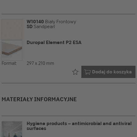
W10140
Biały Frontowy
SD
Sandpearl
Duropal Element P2 ESA
Format:
297 x 210 mm
Już w Twoim
Dodaj do koszyka
MATERIAŁY INFORMACYJNE
Hygiene products – antimicrobial and antiviral
surfaces