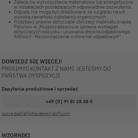
Zaleca się wykorzystanie materiałowe lub energetyczne
w instalacjach posiadających odpowiednie zezwolenia.
Odpady nie mogą być składowane ze względu na ich
wysoką zawartość substancji organicznych.
Podstawy prawne dotyczące utylizacji materiału znajdą
Państwo w „Rozporządzeniu w sprawie wymagań
dotyczących odzysku i usuwania drewna odpadowego,
AltholzV - Rozporządzenie o drewnie odpadowym”.
DOWIEDZ SIĘ WIĘCEJ!
PROSIMYO KONTAKT Z NAMI. JESTEŚMY DO
PAŃSTWA DYSPOZYCJI.
Zapytania produktowe i sprzedaż
+49 (0) 91 81 28 48 0
sprzedaz[at]pfleiderer[dot]com
WZORNIKI