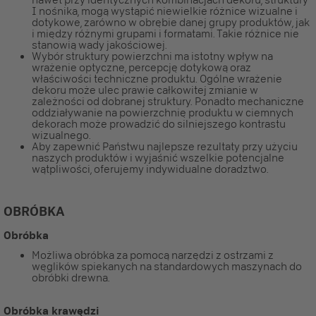
I nośnika, mogą wystąpić niewielkie różnice wizualne i
dotykowe, zarówno w obrębie danej grupy produktów, jak
i między różnymi grupami i formatami. Takie różnice nie
stanowią wady jakościowej.
Wybór struktury powierzchni ma istotny wpływ na
wrażenie optyczne, percepcję dotykową oraz
właściwości techniczne produktu. Ogólne wrażenie
dekoru może ulec prawie całkowitej zmianie w
zależności od dobranej struktury. Ponadto mechaniczne
oddziaływanie na powierzchnię produktu w ciemnych
dekorach może prowadzić do silniejszego kontrastu
wizualnego.
Aby zapewnić Państwu najlepsze rezultaty przy użyciu
naszych produktów i wyjaśnić wszelkie potencjalne
wątpliwości, oferujemy indywidualne doradztwo.
OBRÓBKA
Obróbka
Możliwa obróbka za pomocą narzędzi z ostrzami z
węglików spiekanych na standardowych maszynach do
obróbki drewna.
Obróbka krawędzi