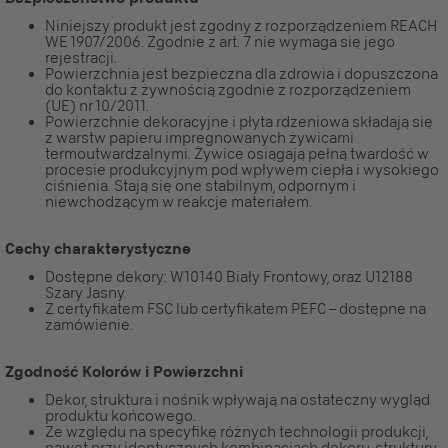
Niniejszy produkt jest zgodny z rozporządzeniem REACH
WE 1907/2006. Zgodnie z art. 7 nie wymaga się jego
rejestracji.
Powierzchnia jest bezpieczna dla zdrowia i dopuszczona
do kontaktu z żywnością zgodnie z rozporządzeniem
(UE) nr 10/2011.
Powierzchnie dekoracyjne i płyta rdzeniowa składają się
z warstw papieru impregnowanych żywicami
termoutwardzalnymi. Żywice osiągają pełną twardość w
procesie produkcyjnym pod wpływem ciepła i wysokiego
ciśnienia. Stają się one stabilnym, odpornym i
niewchodzącym w reakcje materiałem.
Cechy charakterystyczne
Dostępne dekory: W10140 Biały Frontowy, oraz U12188
Szary Jasny.
Z certyfikatem FSC lub certyfikatem PEFC – dostępne na
zamówienie.
Zgodność Kolorów i Powierzchni
Dekor, struktura i nośnik wpływają na ostateczny wygląd
produktu końcowego.
Ze względu na specyfikę różnych technologii produkcji,
nawet przy identycznych kombinacjach dekoru, struktury