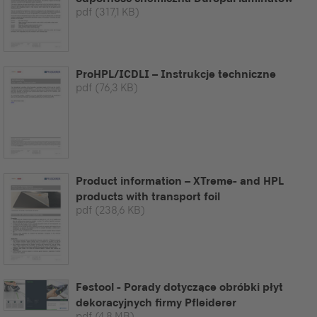
pdf
(317,1 KB)
ProHPL/ICDLI – Instrukcje techniczne
pdf
(76,3 KB)
Product information – XTreme- and HPL
products with transport foil
pdf
(238,6 KB)
Festool - Porady dotyczące obróbki płyt
dekoracyjnych firmy Pfleiderer
pdf
(4,8 MB)