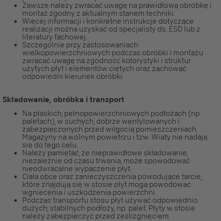
Zawsze należy zwracać uwagę na prawidłową obróbkę i
montaż zgodny z aktualnym stanem techniki.
Więcej informacji i konkretne instrukcje dotyczące
realizacji można uzyskać od specjalisty ds. ESD lub z
literatury fachowej.
Szczególnie przy zastosowaniach
wielkopowierzchniowych podczas obróbki i montażu
zwracać uwagę na zgodność kolorystyki i struktur
użytych płyt i elementów ciętych oraz zachować
odpowiedni kierunek obróbki.
Składowanie, obróbka i transport
Na płaskich, pełnopowierzchniowych podłożach (np.
paletach), w suchych, dobrze wentylowanych i
zabezpieczonych przed wilgocią pomieszczeniach.
Magazyny na wolnym powietrzu i tzw. Wiaty nie nadają
się do tego celu.
Należy pamiętać, że nieprawidłowe składowanie,
niezależnie od czasu trwania, może spowodować
nieodwracalne wypaczenie płyt.
Ciała obce oraz zanieczyszczenia powodujące tarcie,
które znajdują się w stosie płyt mogą powodować
wgniecenia i uszkodzenia powierzchni.
Podczas transportu stosu płyt używać odpowiednio
dużych, stabilnych podłoży, np. palet. Płyty w stosie
należy zabezpieczyć przed ześlizgnięciem.