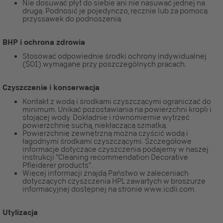
Nie dosuwać płyt do siebie ani nie nasuwać jednej na
drugą. Podnosić je pojedynczo, ręcznie lub za pomocą
przyssawek do podnoszenia.
BHP i ochrona zdrowia
Stosować odpowiednie środki ochrony indywidualnej
(ŚOI) wymagane przy poszczególnych pracach.
Czyszczenie i konserwacja
Kontakt z wodą i środkami czyszczącymi ograniczać do
minimum. Unikać pozostawiania na powierzchni kropli i
stojącej wody. Dokładnie i równomiernie wytrzeć
powierzchnię suchą, niekłaczącą szmatką.
Powierzchnię zewnętrzną można czyścić wodą i
łagodnymi środkami czyszczącymi. Szczegółowe
informacje dotyczące czyszczenia podajemy w naszej
instrukcji "Cleaning recommendation Decorative
Pfleiderer products".
Więcej informacji znajdą Państwo w zaleceniach
dotyczących czyszczenia HPL zawartych w broszurze
informacyjnej dostępnej na stronie www.icdli.com.
Utylizacja