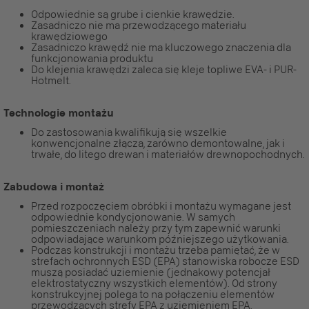
Odpowiednie są grube i cienkie krawędzie.
Zasadniczo nie ma przewodzącego materiału
krawędziowego
Zasadniczo krawędź nie ma kluczowego znaczenia dla
funkcjonowania produktu
Do klejenia krawędzi zaleca się kleje topliwe EVA- i PUR-
Hotmelt.
Technologie montażu
Do zastosowania kwalifikują się wszelkie
konwencjonalne złącza, zarówno demontowalne, jak i
trwałe, do litego drewan i materiałów drewnopochodnych.
Zabudowa i montaż
Przed rozpoczęciem obróbki i montażu wymagane jest
odpowiednie kondycjonowanie. W samych
pomieszczeniach należy przy tym zapewnić warunki
odpowiadające warunkom późniejszego użytkowania.
Podczas konstrukcji i montażu trzeba pamiętać, że w
strefach ochronnych ESD (EPA) stanowiska robocze ESD
muszą posiadać uziemienie (jednakowy potencjał
elektrostatyczny wszystkich elementów). Od strony
konstrukcyjnej polega to na połączeniu elementów
przewodzących strefy EPA z uziemieniem EPA.