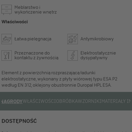
Meblarstwo i
wykończenie wnętrz
Właściwości
Łatwa pielęgnacja
Antymikrobiowy
Przeznaczone do
Elektrostatycznie
kontaktu z żywnością
dysypatywny
Element z powierzchnią rozpraszającą ładunki
elektrostatyczne, wykonany z płyty wiórowej typu ESA P2
według EN 312, oklejony obustronnie Duropal HPL ESA.
WŁAŚCIWOŚCI
OBRÓBKA
WZORNIKI
MATERIAŁY I
NAGRODY
DOSTĘPNOŚĆ